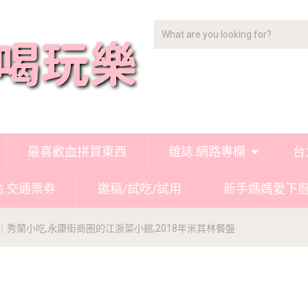
最喜歡血拼買東西
雜誌.網路專欄
台
點.交通票券
邀稿/試吃/試用
新手媽媽愛下
｜秀蘭小吃,永康街商圈的江浙菜小館,2018年米其林餐盤