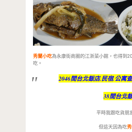
秀蘭小吃
為永康街商圈的江浙菜小館，也得到2
吃。
2046間台北飯店.民宿.公寓
38間台北
平時我跟吃貨朋
但這天因為吃
秀