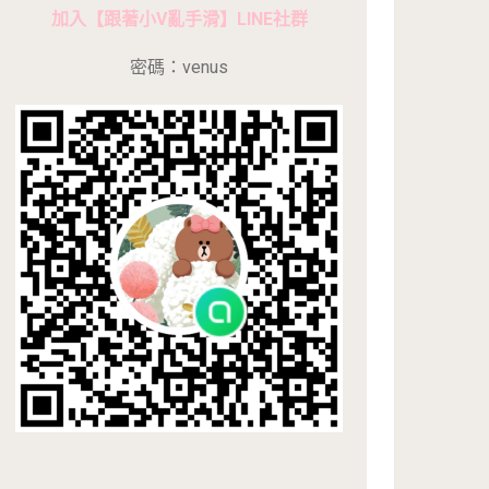
加入【跟著小V亂手滑】LINE社群
密碼：venus