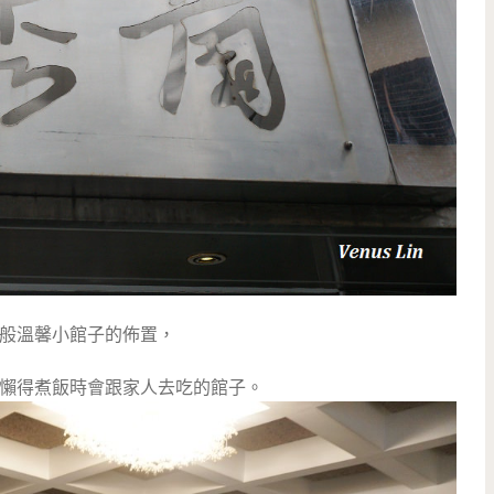
般溫馨小館子的佈置，
懶得煮飯時會跟家人去吃的館子。