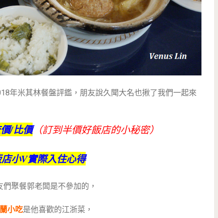
018年米其林餐盤評鑑，朋友說久聞大名也揪了我們一起來
查價/比價
（訂到半價好飯店的小秘密）
飯店小V實際入住心得
友們聚餐郭老闆是不參加的，
蘭小吃
是他喜歡的江浙菜，