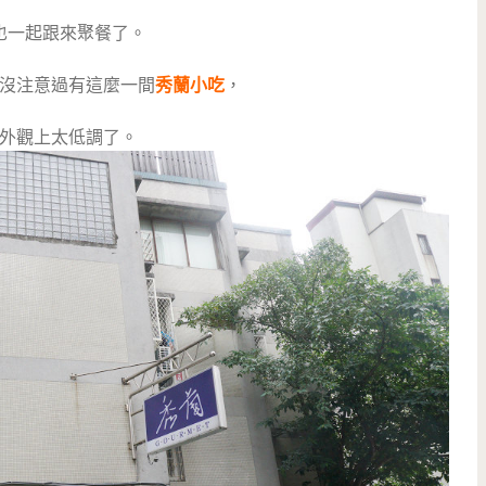
也一起跟來聚餐了。
沒注意過有這麼一間
秀蘭小吃
，
外觀上太低調了。