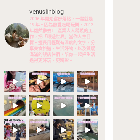
venuslinblog
2006 年開始寫部落格，一寫就是
19 年。因為熱愛吃喝玩樂，2012
年毅然辭去 IT 產業人人稱羨的工
作，把「環遊世界」當作人生目
標。擅長用輕鬆有溫度的文字，分
享美食旅遊、生活好物，以及質感
滿滿的飯店住宿，陪你一起把生活
過得更好玩、更精彩。