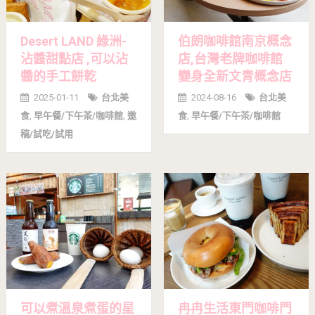
Desert LAND 綠洲-
伯朗咖啡館南京概念
沾醬甜點店 ,可以沾
店,台灣老牌咖啡館
醬的手工餅乾
變身全新文青概念店
2025-01-11
台北美
2024-08-16
台北美
食
,
早午餐/下午茶/咖啡館
,
邀
食
,
早午餐/下午茶/咖啡館
稿/試吃/試用
可以煮溫泉煮蛋的星
冉冉生活東門咖啡門