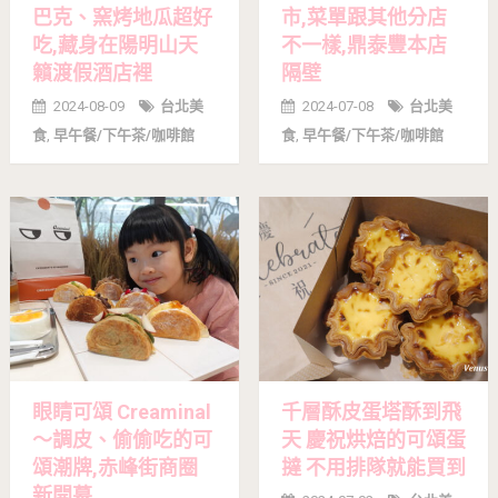
巴克、窯烤地瓜超好
市,菜單跟其他分店
吃,藏身在陽明山天
不一樣,鼎泰豐本店
籟渡假酒店裡
隔壁
2024-08-09
台北美
2024-07-08
台北美
食
,
早午餐/下午茶/咖啡館
食
,
早午餐/下午茶/咖啡館
眼睛可頌 Creaminal
千層酥皮蛋塔酥到飛
～調皮、偷偷吃的可
天 慶祝烘焙的可頌蛋
頌潮牌,赤峰街商圈
撻 不用排隊就能買到
新開幕