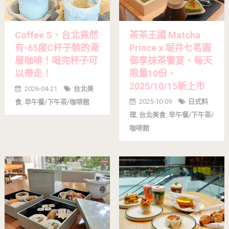
Coffee S、台北竟然
茶茶王國 Matcha
有-65度C杯子裝的漸
Prince x 堀井七茗園
層咖啡！喝完杯子可
御享抹茶饗宴、每天
以帶走！
限量10份、
2025/10/15新上市
2026-04-21
台北美
2025-10-09
日式料
食
,
早午餐/下午茶/咖啡館
理
,
台北美食
,
早午餐/下午茶/
咖啡館