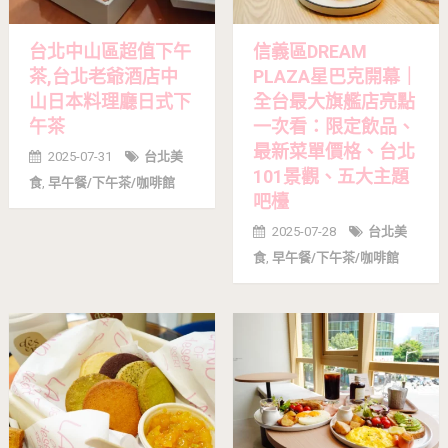
台北中山區超值下午
信義區DREAM
茶,台北老爺酒店中
PLAZA星巴克開幕｜
山日本料理廳日式下
全台最大旗艦店亮點
午茶
一次看：限定飲品、
最新菜單價格、台北
2025-07-31
台北美
101景觀、五大主題
食
,
早午餐/下午茶/咖啡館
吧檯
2025-07-28
台北美
食
,
早午餐/下午茶/咖啡館