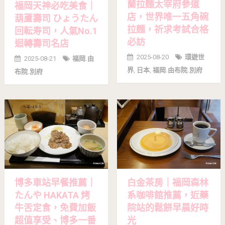
蘭拉麵太宰府參道
福岡天神必吃美食｜
店，世界唯一五角碗
葫蘆壽司 ひょうたん
拉麵，祈求考試合格
回転寿司，人氣No.1
必訪
迴轉壽司名店
2025-08-20
環遊世
2025-08-21
福岡.由
界
,
日本
,
福岡.由布院.別府
布院.別府
博多車站早餐推薦｜
白金茶房｜福岡森林
たんや HAKATA 烤
系咖啡館推薦，近藥
牛舌定食，免費加飯
院站的鬆餅早晨好時
超值享受、博多一番
光