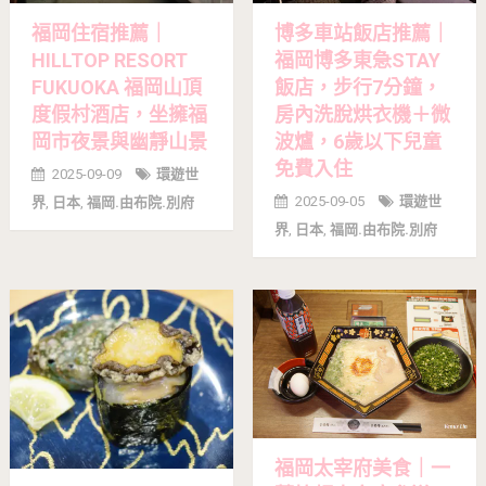
福岡住宿推薦｜
博多車站飯店推薦｜
HILLTOP RESORT
福岡博多東急STAY
FUKUOKA 福岡山頂
飯店，步行7分鐘，
度假村酒店，坐擁福
房內洗脫烘衣機＋微
岡市夜景與幽靜山景
波爐，6歲以下兒童
免費入住
2025-09-09
環遊世
2025-09-05
環遊世
界
,
日本
,
福岡.由布院.別府
界
,
日本
,
福岡.由布院.別府
福岡太宰府美食｜一