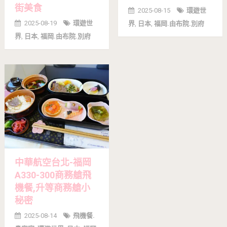
街美食
2025-08-15
環遊世
2025-08-19
環遊世
界
,
日本
,
福岡.由布院.別府
界
,
日本
,
福岡.由布院.別府
中華航空台北-福岡
A330-300商務艙飛
機餐,升等商務艙小
秘密
2025-08-14
飛機餐.