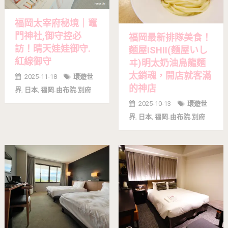
福岡太宰府秘境｜竈
門神社,御守控必
福岡最新排隊美食！
訪！晴天娃娃御守.
麵屋ISHII(麵屋いし
紅線御守
ヰ)明太奶油烏龍麵
太銷魂，開店就客滿
2025-11-18
環遊世
的神店
界
,
日本
,
福岡.由布院.別府
2025-10-13
環遊世
界
,
日本
,
福岡.由布院.別府