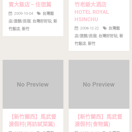
賓大飯店 – 住宿篇
竹老爺大酒店
HOTEL ROYAL
2009-10-04
台灣飯
HSINCHU
店/旅館/民宿
,
台灣好好玩
,
新
2008-12-22
台灣飯
竹飯店
,
新竹
店/旅館/民宿
,
台灣好好玩
,
新
竹飯店
,
新竹
【新竹關西】馬武督
【新竹關西】馬武督
渡假村(再訪試菜篇)
渡假村(食物篇)