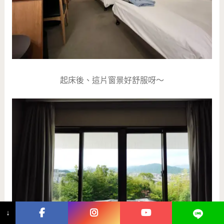
起床後、這片窗景好舒服呀～
↓