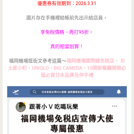
優惠券有效期到：2026.3.31
圖片存在手機裡結帳前先出示給店員，
享免稅價格、再打95折，
真的相當划算！
福岡機場逛街文參考這篇～
福岡機場國際線免稅店、 お
土産小町、UNIQLO、BIG CAMERA、10間新餐廳開箱必
逛必買日本品牌及伴手禮