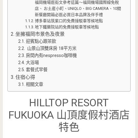
福岡機場逛街文參考這篇～福岡機場國際線免稅
店、 お土産小町、UNIQLO、BIG CAMERA、10間
新餐廳開箱必逛必買日本品牌及伴手禮
博多車站筑紫口的免費接駁車等候地點
地下鐵藥院站的免費接駁車等候地點
坐擁福岡市景色及夜景
迎賓點心跟茶飲
山景山頂雙床房 18平方米
房間內有nespresso咖啡機
大浴場
套餐式早餐
住宿心得
相關文章
HILLTOP RESORT
FUKUOKA 山頂度假村酒店
特色