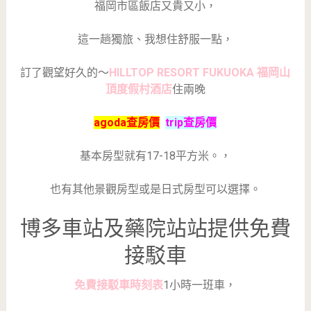
福岡市區飯店又貴又小，
這一趟獨旅、我想住舒服一點，
訂了觀望好久的～
HILLTOP RESORT FUKUOKA 福岡山
頂度假村酒店
住兩晚
agoda查房價
trip查房價
基本房型就有17-18平方米。，
也有其他景觀房型或是日式房型可以選擇。
博多車站及藥院站站提供免費
接駁車
免費接駁車時刻表
1小時一班車，