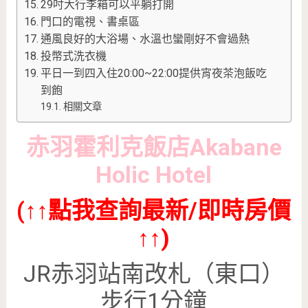
29吋大行李箱可以平躺打開
門口的電視、書桌區
通風良好的大浴場、水溫也蠻剛好不會過熱
投幣式洗衣機
平日一到四入住20:00~22:00提供宵夜茶泡飯吃
到飽
相關文章
赤羽霍利克飯店
Akabane
Holic Hotel
(↑↑點我查詢最新/即時房價
↑↑)
JR赤羽站南改札（東口）
步行1分鐘