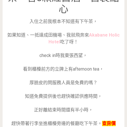
心
入住之前我根本不知道有下午茶，
如果知道、一抵達成田機場、我就飛奔來
Akabane Holic
Hotel
吃了呀！
check in時我東張西望，
看到櫃檯前方的立牌上有afternoon tea，
厚臉皮的問服務人員是免費的嗎？
知道免費提供後也趕快確認供應時間，
正好離結束時間還有半小時，
趕快帶著行李坐進櫃檯旁邊的餐廳吃下午茶。
查房價