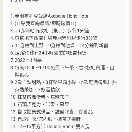
赤羽霍利克飯店Akabane Holic Hotel
(↑↑點我查詢最新/即時房價↑↑)
JR赤羽站南改札（東口）步行1分鐘
東京地下鐵南北線赤羽岩淵駅步行8分鐘
11分鐘到上野、9分鐘到池袋、14分鐘到新宿
走路30秒有24小時營業的唐吉軻德
2022.4.1開幕
每天15:00~17:00免費下午茶、含3款紅白酒、自
製點心
2款自製甜點、3樣堅果類小點、n款無酒精飲料熱
茶熱茶咖、3款酒精飲
抹茶戚風蛋糕、焦糖布丁
石頭巧克力、米果、堅果
自取拋棄式備品、護髮膠囊、保養品
自取睡衣/館內服、拋棄式拖鞋
14~15平方米 Double Room 雙人房