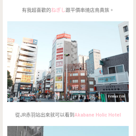
有我超喜歡的
ねぎし
跟平價串燒店鳥貴族。
從JR赤羽站出來就可以看到
Akabane Holic Hotel