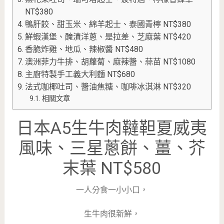
NT$380
鴨肝餃、甜玉米、綿羊起士、泰國青檸 NT$380
鮮蝦漢堡、醃漬洋蔥、是拉差、芝麻葉 NT$420
香脆炸雞、地瓜、辣椒醬 NT$480
澳洲菲力牛排、胡蘿蔔、麻辣醬、蒜苗 NT$1080
主廚特製手工義大利麵 NT$680
法式咖椰吐司、醬油焦糖、咖啡冰淇淋 NT$320
相關文章
日本A5生牛肉韃靼夏威夷
風味、三星蔥餅、薑、芥
末葉 NT$580
一人分食一小小口，
生牛肉很新鮮，