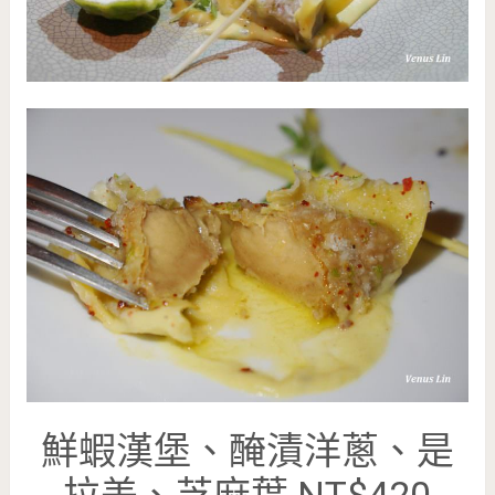
鮮蝦漢堡、醃漬洋蔥、是