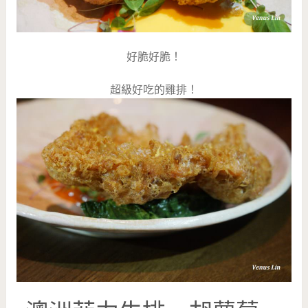
好脆好脆！
超級好吃的雞排！