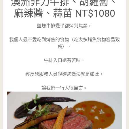
澳洲菲力牛排、胡蘿蔔、
麻辣醬、蒜苗 NT$1080
整塊牛排幾乎都烤到焦黑，
我個人最不愛吃到烤焦的食物（吃太多烤焦食物容易致
癌），
牛排入口還有苦味，
經反映服務人員說碳烤做法就是如此，
讓我們一行人很無言。