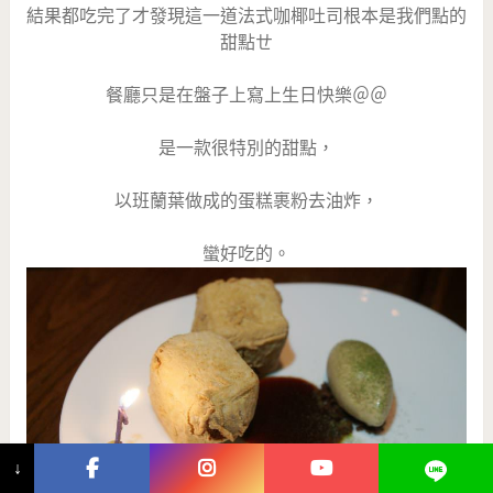
結果都吃完了才發現這一道法式咖椰吐司根本是我們點的
甜點ㄝ
餐廳只是在盤子上寫上生日快樂＠＠
是一款很特別的甜點，
以班蘭葉做成的蛋糕裹粉去油炸，
蠻好吃的。
↓