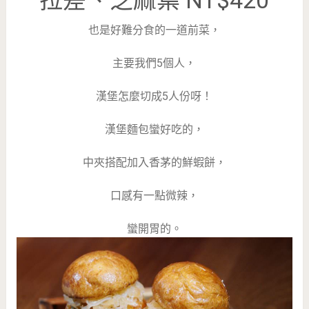
拉差、芝麻葉 NT$420
也是好難分食的一道前菜，
主要我們5個人，
漢堡怎麼切成5人份呀！
漢堡麵包蠻好吃的，
中夾搭配加入香茅的鮮蝦餅，
口感有一點微辣，
蠻開胃的。