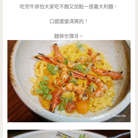
吃完牛排怕大家吃不飽又加點一道義大利麵，
口感還蠻清爽的！
麵條也彈牙。