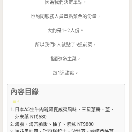
因為我們決定單點，
也詢問服務人員單點菜色的份量，
大約是1~2人份。
所以我們5人就點了5道前菜，
搭配3道主菜，
跟1道甜點。
內容目錄
日本A5生牛肉韃靼夏威夷風味、三星蔥餅、薑、
芥末葉 NT$580
海膽、海苔脆飯、柚子、紫蘇 NT$880
無花果吐司、瑞可塔起士、波特酒、檸檬香蜂草