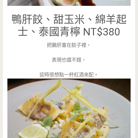
鴨肝餃、甜玉米、綿羊起
士、泰國青檸 NT$380
把鵝肝塞在餃子裡，
表現也還不錯，
這時很想點一杯紅酒來配。