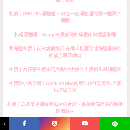
札幌｜SHO-RIN湯咖哩 – 只吃一家湯咖哩的第一選擇@
薄野
札幌湯咖哩｜Suage+,很威的知床雞肉串燒湯咖哩
北海道札幌｜炭火燒俱樂部,在地人推薦全北海道最好吃
的成吉思汗烤肉
札幌｜六花亭札幌本店,甜點也太好吃！價格也是超親切
札幌狸小路早餐｜CAFE RANBAN,蛋沙拉吐司好吃.自家
烘培咖啡豆
札幌｜二条市場海鮮処魚屋の台所、豪華到滿出來的超新
鮮海鮮丼
↓
新千歲機場迴轉壽司｜函太郎,北海道的海鮮就是威！壽