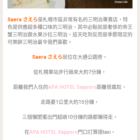
Saera さえら
是札幌市區非常有名的三明治專賣店，特
色是供應超多種口味的三明治，其中必點就是奢侈的帝王
蟹三明治跟水果沙拉三明治，這天吃到反而是季節限定的
可樂餅三明治最令我們喜歡。
Saera さえら
就位在大通公園旁，
從札幌車站步行過來大約7分鐘，
距離我們入住的
APA HOTEL Sapporo
距離很尷尬，
走路要1公里大約15分鐘，
三個懶閨蜜出門超過10分鐘的路都懶得走，
在
APA HOTEL Sapporo
門口打算搭taxi，