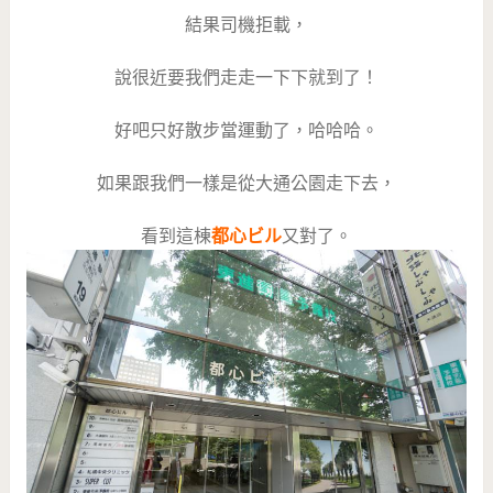
結果司機拒載，
說很近要我們走走一下下就到了！
好吧只好散步當運動了，哈哈哈。
如果跟我們一樣是從大通公園走下去，
看到這棟
都心ビル
又對了。