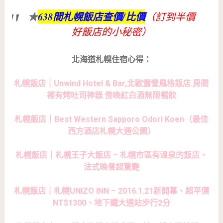
★
638間札幌飯店查價/比價
（訂到半價
好飯店的小秘密）
北海道札幌住宿心得：
札幌飯店｜Unwind Hotel & Bar,北歐露營風格飯店.房間
裡有烤吐司神器.傍晚紅白酒無限暢飲
札幌飯店｜Best Western Sapporo Odori Koen（最佳
西方酒店札幌大通公園）
札幌飯店｜札幌王子大飯店 – 札幌市區有溫泉的飯店、
法式晚餐超驚艷
札幌飯店｜札幌UNIZO INN – 2016.1.21新開幕、超平價
NT$1300、地下鐵大通站步行2分