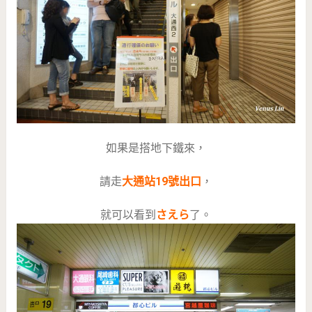
如果是搭地下鐵來，
請走
大通站19號出口
，
就可以看到
さえら
了。