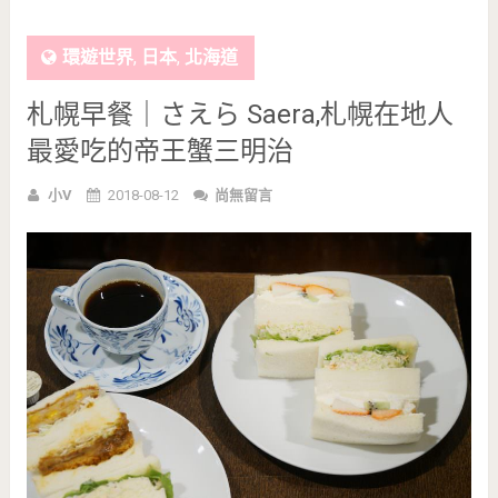
環遊世界
,
日本
,
北海道
札幌早餐｜さえら Saera,札幌在地人
最愛吃的帝王蟹三明治
小V
2018-08-12
尚無留言