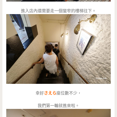
進入店內還需要走一個蠻窄的樓梯往下。
幸好
さえら
座位數不少，
我們第一輪就進來啦。