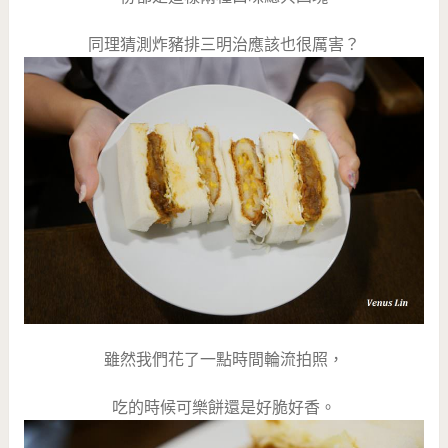
同理猜測炸豬排三明治應該也很厲害？
雖然我們花了一點時間輪流拍照，
吃的時候可樂餅還是好脆好香。