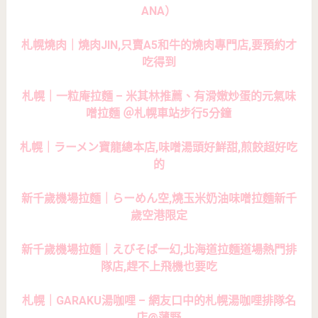
ANA）
札幌燒肉｜燒肉JIN,只賣A5和牛的燒肉專門店,要預約才
吃得到
札幌｜一粒庵拉麵 – 米其林推薦、有滑嫩炒蛋的元氣味
噌拉麵 ＠札幌車站步行5分鐘
札幌｜ラーメン寶龍總本店,味噌湯頭好鮮甜,煎餃超好吃
的
新千歲機場拉麵｜らーめん空,燒玉米奶油味噌拉麵新千
歲空港限定
新千歲機場拉麵｜えびそば一幻,北海道拉麵道場熱門排
隊店,趕不上飛機也要吃
札幌｜GARAKU湯咖哩 – 網友口中的札幌湯咖哩排隊名
店@薄野