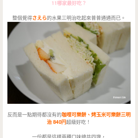
11哪家最好吃？
整個覺得
さえら
的水果三明治吃起來普普通通而已。
反而是一點期待都沒有的
咖哩可樂餅、烤玉米可樂餅三明
治 840円
超級好吃！
一份都是這樣兩種口味總共四塊，