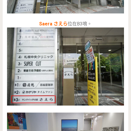
Saera さえら
位在B3唷。