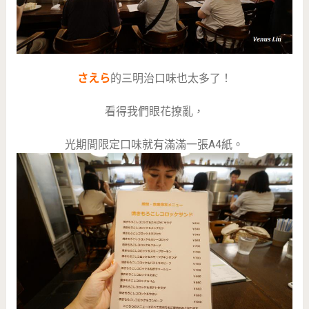
さえら
的三明治口味也太多了！
看得我們眼花撩亂，
光期間限定口味就有滿滿一張A4紙。