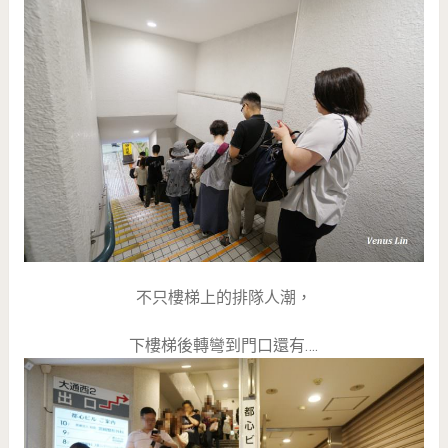
不只樓梯上的排隊人潮，
下樓梯後轉彎到門口還有….