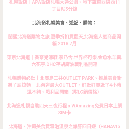
札幌飯店｜APA飯店札幌大通公園、地下鐵東西線西11
丁目站5分鐘
北海道札幌美食、遊記、購物：
閨蜜北海道購物之旅,夏季折扣買翻天,北海道人氣商品開
箱 2018.7月
東京北海道｜香奈兒涼鞋.茅乃舍.世界杯可樂.金魚水羊羹.
六花亭.DHC荏胡麻油戰利品開箱
札幌購物必逛｜北廣島三井OUTLET PARK、推薦美食街
弟子屈拉麵 – 北海道最大OUTLET、好逛好買逛了4小時
還不夠、戰利品開箱（附LC鍋價格）
北海道札幌自助四天三夜行程 x WAmazing免費日本上網
SIM卡
北海道、沖繩美食賞雪泡溫泉之爆肝四日遊（HANAVI x