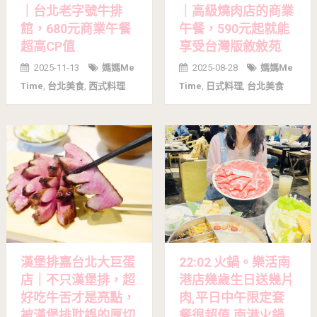
｜台北老字號牛排
｜高級燒肉店的商業
館，680元商業午餐
午餐，590元起就能
超高CP值
享受台灣版敘敘苑
2025-11-13
媽媽me
2025-08-28
媽媽me
Time
,
台北美食
,
西式料理
Time
,
日式料理
,
台北美食
漢堡排嘉台北大巨蛋
22:02 火鍋。樂活南
店｜不只漢堡排，超
港店幾歲生日送幾片
好吃牛舌才是亮點，
肉,平日中午限定套
被漢堡排耽誤的厚切
餐很超值,南港火鍋