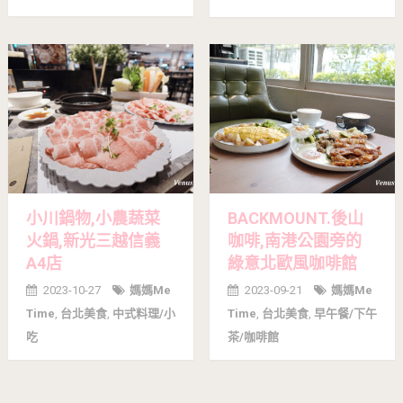
小川鍋物,小農蔬菜
BACKMOUNT.後山
火鍋,新光三越信義
咖啡,南港公園旁的
A4店
綠意北歐風咖啡館
2023-10-27
媽媽me
2023-09-21
媽媽me
Time
,
台北美食
,
中式料理/小
Time
,
台北美食
,
早午餐/下午
吃
茶/咖啡館