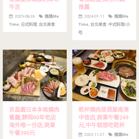
牛舌
推薦
2025-08-26
媽媽me
2024-01-11
媽媽me
Time
,
日式料理
,
台北美食
Time
,
台北美食
,
中式料理/小
吃
京昌園日本本格燒肉
乾杯燒肉居酒屋南港
餐廳,靜岡60年老店
中信店,商業午餐249
海外唯一分店,商業
元,中午就想吃乾杯
午餐390元
2023-11-27
媽媽me