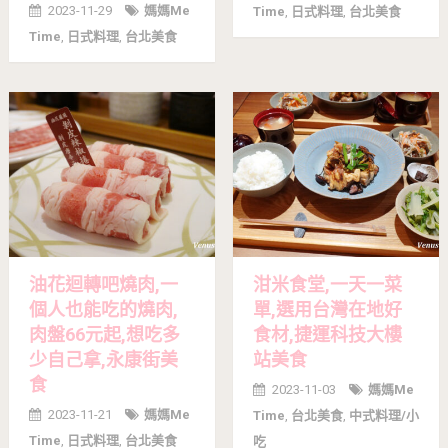
2023-11-29
媽媽me
Time
,
日式料理
,
台北美食
Time
,
日式料理
,
台北美食
油花迴轉吧燒肉,一
泔米食堂,一天一菜
個人也能吃的燒肉,
單,選用台灣在地好
肉盤66元起,想吃多
食材,捷運科技大樓
少自己拿,永康街美
站美食
食
2023-11-03
媽媽me
2023-11-21
媽媽me
Time
,
台北美食
,
中式料理/小
Time
,
日式料理
,
台北美食
吃