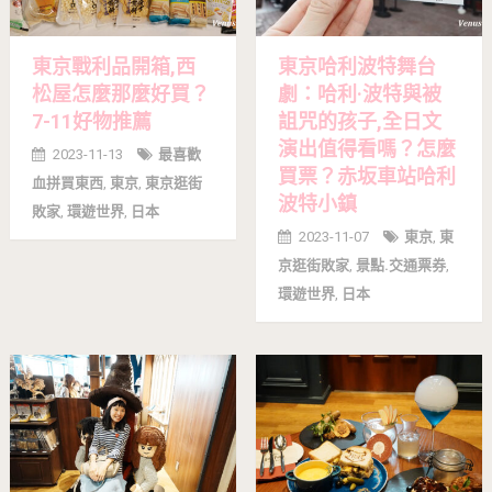
東京戰利品開箱,西
東京哈利波特舞台
松屋怎麼那麼好買？
劇：哈利·波特與被
7-11好物推薦
詛咒的孩子,全日文
演出值得看嗎？怎麼
2023-11-13
最喜歡
買票？赤坂車站哈利
血拼買東西
,
東京
,
東京逛街
波特小鎮
敗家
,
環遊世界
,
日本
2023-11-07
東京
,
東
京逛街敗家
,
景點.交通票券
,
環遊世界
,
日本