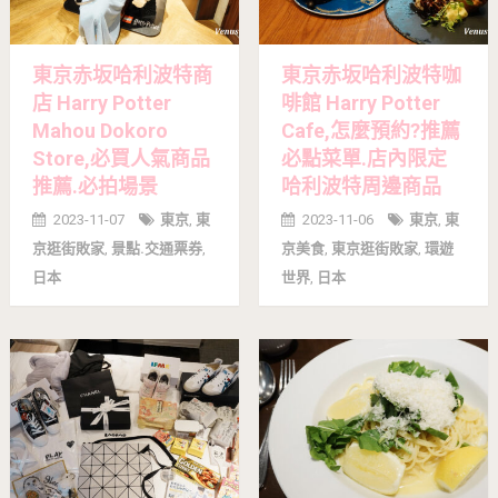
東京赤坂哈利波特商
東京赤坂哈利波特咖
店 Harry Potter
啡館 Harry Potter
Mahou Dokoro
Cafe,怎麼預約?推薦
Store,必買人氣商品
必點菜單.店內限定
推薦.必拍場景
哈利波特周邊商品
2023-11-07
東京
,
東
2023-11-06
東京
,
東
京逛街敗家
,
景點.交通票券
,
京美食
,
東京逛街敗家
,
環遊
日本
世界
,
日本