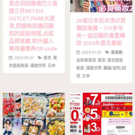
東京羽田機場巴士直
達三井MITSUI
OUTLET PARK木更
20樣日本松本清必買
津,把握晚班機回國
藥妝推薦、小V多年
前的逛街時間,必逛
來一直回購的喜愛藥
品牌推薦.附外國人
妝 2024年夏天最新
專用優惠券QR code
2024-07-03
最喜歡
2025-03-07
東京
,
東
血拼買東西
,
東京
,
東京逛街
京逛街敗家
,
環遊世界
,
日本
敗家
,
環遊世界
,
邀稿/試吃/試
用
,
日本