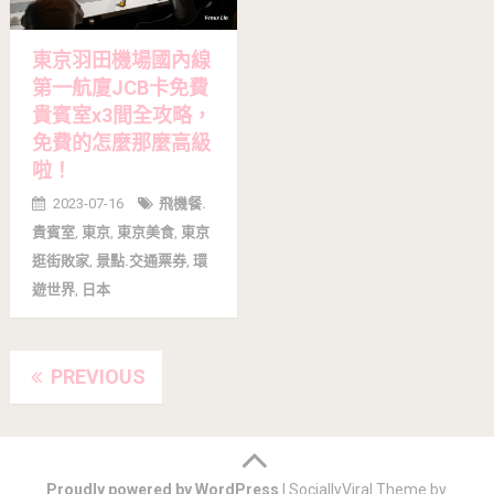
東京羽田機場國內線
第一航廈JCB卡免費
貴賓室x3間全攻略，
免費的怎麼那麼高級
啦！
2023-07-16
飛機餐.
貴賓室
,
東京
,
東京美食
,
東京
逛街敗家
,
景點.交通票券
,
環
遊世界
,
日本
Posts
PREVIOUS
navigation
Proudly powered by WordPress
|
SociallyViral Theme by