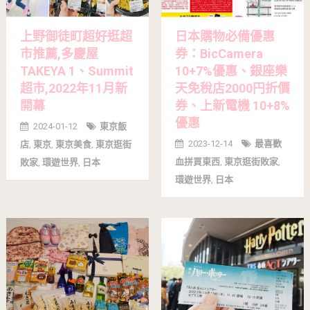
上野御徒町超好逛超
日本購物必備優惠
市推薦,多慶屋
券：BicCamera
TAKEYA 1、Summit
10+7%優惠、銀座樂
超市,2022年11月新
天免稅店2000円折價
開幕
券、上新電機 10+8%
優惠
2024-01-12
東京飯
2023-12-14
最喜歡
店
,
東京
,
東京美食
,
東京逛街
血拼買東西
,
東京逛街敗家
,
敗家
,
環遊世界
,
日本
環遊世界
,
日本