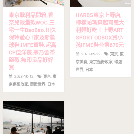
東京戰利品開箱,香
HARBS東京上野店,
奈兒限量款WOC.三
檸檬帕瑪森起司義大
宅一生BaoBao.川久
利麵好吃！上野ART
保玲愛心T家及新款
SPORT ODBOX買小
球鞋.IMFE童鞋.超高
孩IFME鞋台幣670元
CP值洋裝.茅乃舍茶
2023-09-22
東京
,
東
碗蒸.無印良品好好
京美食
,
東京逛街敗家
,
環遊
買
世界
,
日本
2023-10-12
東京
,
東
京逛街敗家
,
環遊世界
,
日本