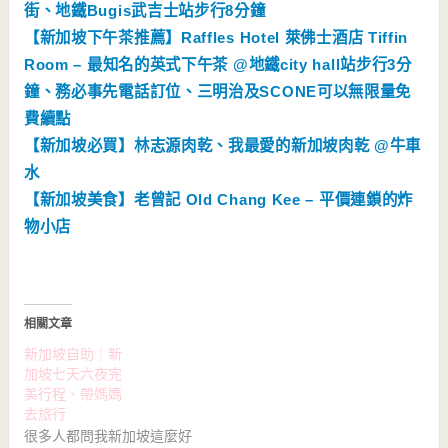
街、地鐵Bugis武吉士站步行8分鐘
【新加坡下午茶推薦】Raffles Hotel 萊佛士酒店 Tiffin
Room – 最知名的英式下午茶 @地鐵city hall站步行3分
鐘、務必事先電話訂位、三明治及SCONE可以無限量免
費續點
【新加坡必買】林志源肉乾、我最愛的新加坡肉乾 @牛車
水
【新加坡美食】老曾記 Old Chang Kee – 平價連鎖的炸
物小店
相關文章
新加坡自助｜新
加坡七天六夜完
美行程、帶媽媽
去旅行
很多人都問我新加坡這麼好