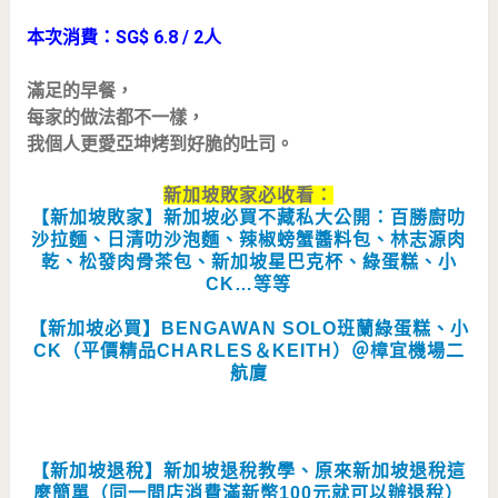
本次消費：SG$ 6.8 / 2人
滿足的早餐，
每家的做法都不一樣，
我個人更愛亞坤烤到好脆的吐司。
新加坡敗家必收看：
【新加坡敗家】新加坡必買不藏私大公開：百勝廚叻
沙拉麵、日清叻沙泡麵、辣椒螃蟹醬料包、林志源肉
乾、松發肉骨茶包、新加坡星巴克杯、綠蛋糕、小
CK…等等
【新加坡必買】BENGAWAN SOLO班蘭綠蛋糕、小
CK（平價精品CHARLES＆KEITH）＠樟宜機場二
航廈
【新加坡退稅】新加坡退稅教學、原來新加坡退稅這
麼簡單（同一間店消費滿新幣100元就可以辦退稅）