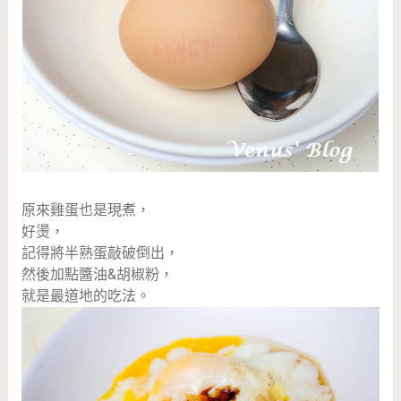
原來雞蛋也是現煮，
好燙，
記得將半熟蛋敲破倒出，
然後加點醬油&胡椒粉，
就是最道地的吃法。