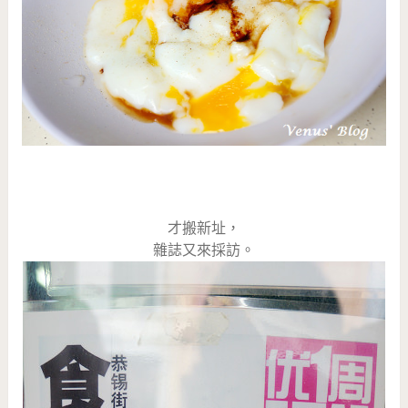
才搬新址，
雜誌又來採訪。