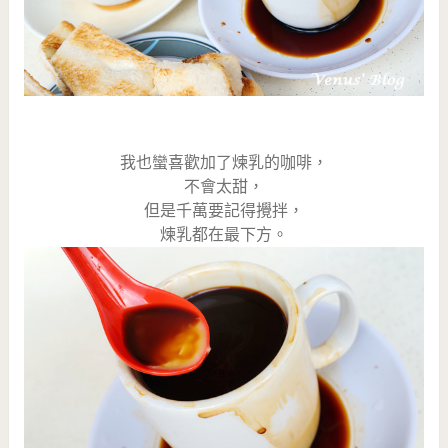
我也蠻喜歡加了煉乳的咖啡，
不會太甜，
但是千萬要記得攪拌，
煉乳都在最下方。