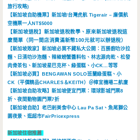
旅行攻略)
【
新加坡自助機票】新加坡/台灣虎航 Tigerair – 廉價航
空機票一人NT$5000
【新加坡退稅】新加坡退稅教學、原來新加坡退稅這
麼簡單（同一間店消費滿新幣100元就可以辦退稅）
【新加坡敗家】新加坡必買不藏私大公開：百勝廚叻沙拉
麵、日清叻沙泡麵、辣椒螃蟹醬料包、林志源肉乾、松發
肉骨茶包、新加坡星巴克杯、綠蛋糕、小CK…等等
【新加坡必買】BENGAWAN SOLO班蘭綠蛋糕、小
CK（平價精品CHARLES＆KEITH）＠樟宜機場二航廈
【新加坡自助攻略】新加坡便宜門票：環球影城門票8
折、夜間動物園門票7折
【新加坡自助】老巴剎美食中心 Lau Pa Sat、魚尾獅公
園夜景、逛超市FairPricexpress
新加坡住宿推薦