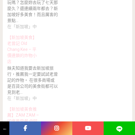
玩嗎？怎麼妳去玩了七天那
麼久？還連續兩年都去？新
加坡好多美食！而且厲害的
景點…
在「新加坡」中
【新加坡美食】
老曾記 Old
Chang Kee – 平
價連鎖的炸物小
店
妹夫知道我要去新加坡旅
行，推薦我一定要試試老曾
記的炸物。 在很多商場或
是百貨公司的美食街都可以
見到老…
在「新加坡」中
【新加坡美食推
薦】ZAM ZAM –
印度風早餐 @阿
拉伯街、地鐵
←
Bugis武吉士站步