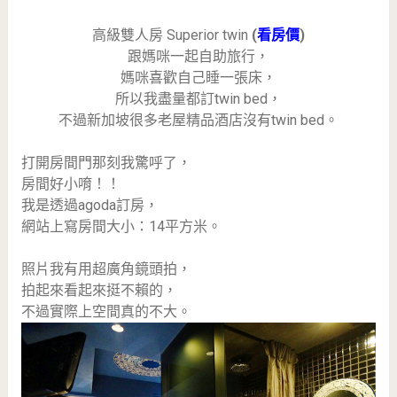
高級雙人房 Superior twin
(
看房價
)
跟媽咪一起自助旅行，
媽咪喜歡自己睡一張床，
所以我盡量都訂twin bed，
不過新加坡很多老屋精品酒店沒有twin bed。
打開房間門那刻我驚呼了，
房間好小唷！！
我是透過agoda訂房，
網站上寫房間大小：14平方米。
照片我有用超廣角鏡頭拍，
拍起來看起來挺不賴的，
不過實際上空間真的不大。