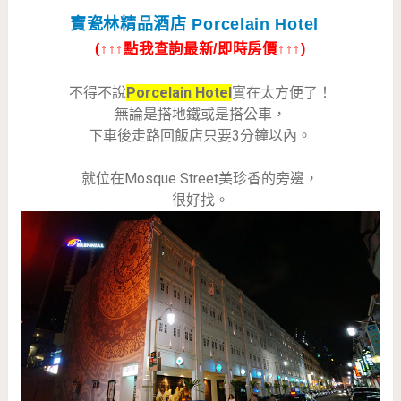
寶瓷林精品酒店 Porcelain Hotel
(↑↑↑點我查詢最新/即時房價↑↑↑)
不得不說
Porcelain Hotel
實在太方便了！
無論是搭地鐵或是搭公車，
下車後走路回飯店只要3分鐘以內。
就位在Mosque Street美珍香的旁邊，
很好找。