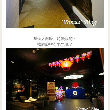
整個大廳晚上時蠻暗的，
這該說很有氣氛嗎？