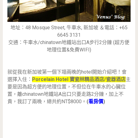
地址：48 Mosque Street, 牛車水, 新加坡 ＆電話：+65
6645 3131
交通：牛車水/chinatown地鐵站出口A步行2分鐘 (超方便
地理位置&免費WIFI)
就從我在新加坡第一個下塌兩晚的hotel開始介紹吧！會
選擇入住：
Porcelain Hotel 寶瓷林精品酒店/瓷器酒店
主
要是因為超方便的地理位置，不但位在牛車水的心臟位
置，離chinatown地鐵站A出口只要走路2分鐘，加上不
貴，我訂了兩晚，總共約NT$8000。
(
看房價
)