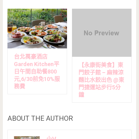
台北萬豪酒店
Garden Kitchen平
【永康街美食】東
日午間自助餐800
門餃子館 – 麻辣涼
元,6/30前免10%服
麵比水餃出色 @東
務費
門捷運站步行5分
鐘
ABOUT THE AUTHOR