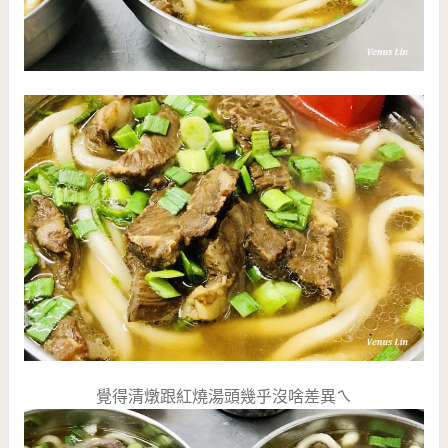
覺得清燉跟紅燒湯頭幾乎沒啥差異ㄟ