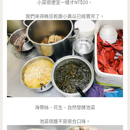
小菜很便宜一樣才NT$20，
我們來得晚豆乾跟小黃瓜已經賣完了。
海帶絲、花生、自然發酵泡菜
泡菜很酸不是很合口味。