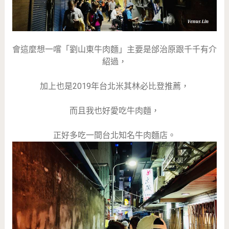
會這麼想一嚐「劉山東牛肉麵」主要是邰治原跟千千有介
紹過，
加上也是2019年台北米其林必比登推薦，
而且我也好愛吃牛肉麵，
正好多吃一間台北知名牛肉麵店。