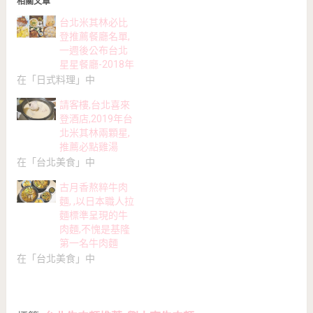
相關文章
台北米其林必比
登推薦餐廳名單,
一週後公布台北
星星餐廳-2018年
在「日式料理」中
請客樓,台北喜來
登酒店,2019年台
北米其林兩顆星,
推薦必點雞湯
在「台北美食」中
古月香熬粹牛肉
麵, ,以日本職人拉
麵標準呈現的牛
肉麵,不愧是基隆
第一名牛肉麵
在「台北美食」中