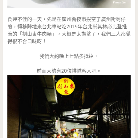
食運不佳的一天，先是在廣州街夜市撲空了廣州街蚵仔
煎，轉移陣地來台北車站吃2019年台北米其林必比登推
薦的「劉山東牛肉麵」，大概是太期望了，我們三人都覺
得很不合口味呀！
我們大約晚上七點多抵達，
前面大約有20位排隊客人吧。