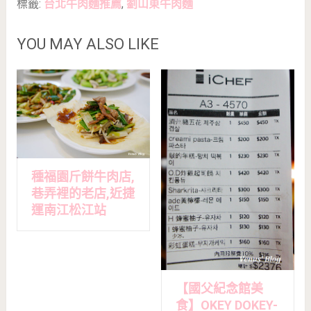
標籤:
台北牛肉麵推薦
,
劉山東牛肉麵
YOU MAY ALSO LIKE
種福園斤餅牛肉店,
巷弄裡的老店,近捷
運南江松江站
【國父紀念館美
食】OKEY DOKEY-