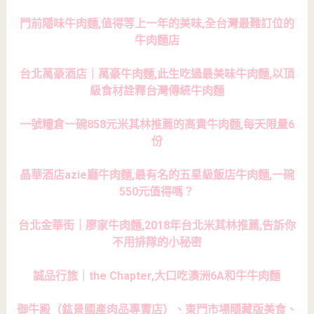
門前隱味牛肉麵,值得等上一年的美味,全台灣最難訂位的
牛肉麵店
台北萬豪酒店｜萬豪牛肉麵,此生吃過最美味牛肉麵,以頂
級食材詮釋台灣傳統牛肉麵
一號糧倉一碗858元米其林推薦的高貴牛肉麵,每天限量6
份
晶華酒店azie廳牛肉麵,最有名的五星級飯店牛肉麵,一碗
550元值得嗎？
台北金華街｜廖家牛肉麵,2018年台北米其林推薦,告訴你
不用排隊的小秘密
誠品行旅｜the Chapter,大口吃澳洲6A和牛牛肉麵
御牛殿（鈜景國產肉品專賣店）、東門市場隱藏版美食、