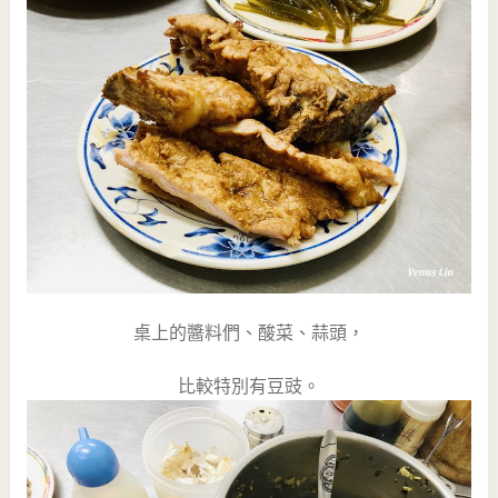
桌上的醬料們、酸菜、蒜頭，
比較特別有豆豉。