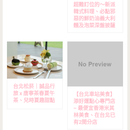
超難訂位的～新派
韓式料理、必點邪
惡的鮮奶油義大利
麵及泡菜深盤披薩
台北松菸｜誠品行
旅 x 唐寧茶春夏午
【台北車站美食】
茶、兒時夏趣甜點
添好運點心專門店
– 最便宜香港米其
林美食、在台北已
有2間分店