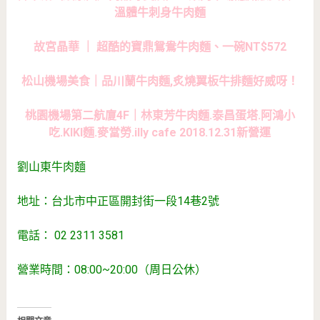
溫體牛刺身牛肉麵
故宮晶華 ｜ 超酷的寶鼎鴛鴦牛肉麵、一碗NT$572
松山機場美食｜品川蘭牛肉麵,炙燒翼板牛排麵好威呀！
桃園機場第二航廈4F｜林東芳牛肉麵.泰昌蛋塔.阿鴻小
吃.KIKI麵.麥當勞.illy cafe 2018.12.31新營運
劉山東牛肉麵
地址：台北市中正區開封街一段14巷2號
電話： 02 2311 3581
營業時間：08:00~20:00（周日公休）