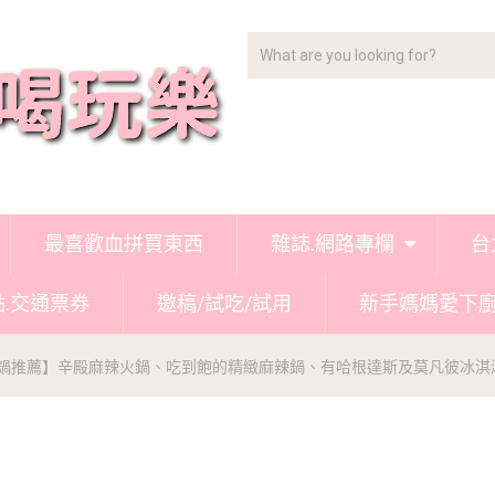
最喜歡血拼買東西
雜誌.網路專欄
台
點.交通票券
邀稿/試吃/試用
新手媽媽愛下
鍋推薦】辛殿麻辣火鍋、吃到飽的精緻麻辣鍋、有哈根達斯及莫凡彼冰淇