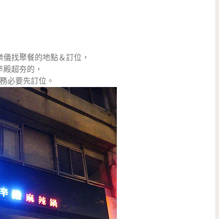
樂儀找聚餐的地點＆訂位，
辛殿超夯的，
務必要先訂位。