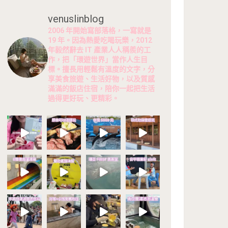
venuslinblog
2006 年開始寫部落格，一寫就是
19 年。因為熱愛吃喝玩樂，2012
年毅然辭去 IT 產業人人稱羨的工
作，把「環遊世界」當作人生目
標。擅長用輕鬆有溫度的文字，分
享美食旅遊、生活好物，以及質感
滿滿的飯店住宿，陪你一起把生活
過得更好玩、更精彩。