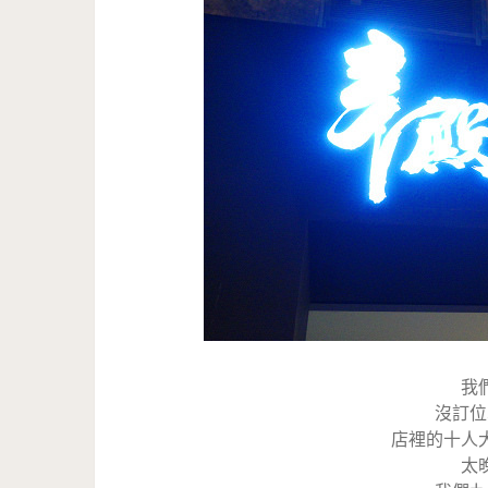
我
沒訂位
店裡的十人
太