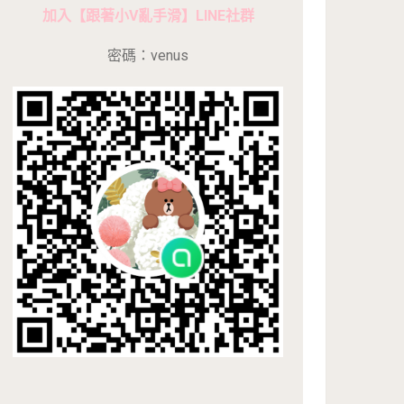
加入【跟著小V亂手滑】LINE社群
密碼：venus