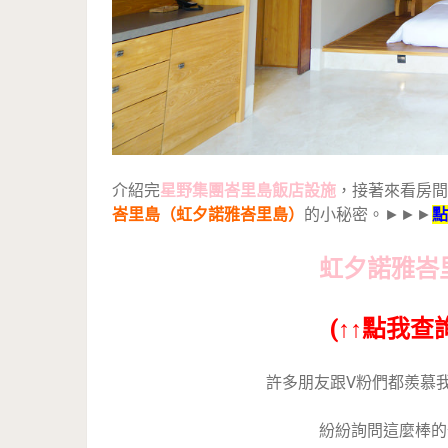
介紹完
星野集團峇里島飯店設施
，接著來看房間
峇里島（虹夕諾雅峇里島）
的小秘密。►►►
點
虹夕諾雅峇里島 
(↑↑點我查
許多朋友跟V粉們都羨慕
紛紛詢問這麼棒的