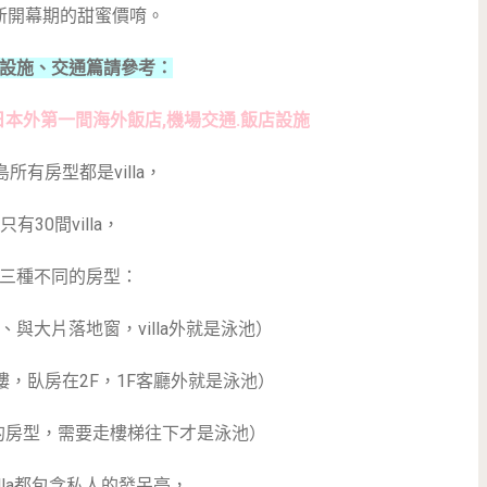
新開幕期的甜蜜價唷。
設施、交通篇請參考：
日本外第一間海外飯店,機場交通.飯店設施
所有房型都是villa，
只有30間villa，
三種不同的房型：
、與大片落地窗，villa外就是泳池）
樓，臥房在2F，1F客廳外就是泳池）
的房型，需要走樓梯往下才是泳池）
lla都包含私人的發呆亭，