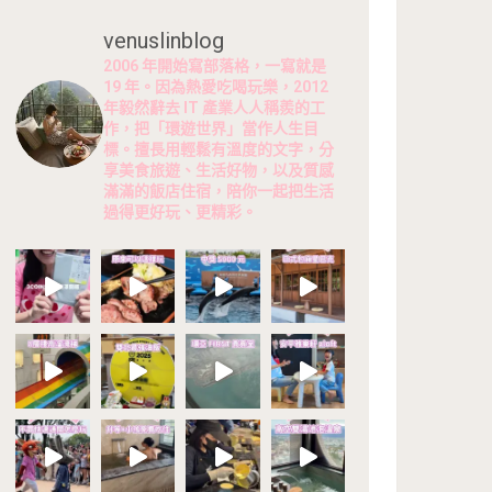
venuslinblog
2006 年開始寫部落格，一寫就是
19 年。因為熱愛吃喝玩樂，2012
年毅然辭去 IT 產業人人稱羨的工
作，把「環遊世界」當作人生目
標。擅長用輕鬆有溫度的文字，分
享美食旅遊、生活好物，以及質感
滿滿的飯店住宿，陪你一起把生活
過得更好玩、更精彩。