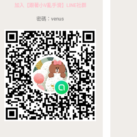
加入【跟著小V亂手滑】LINE社群
密碼：venus