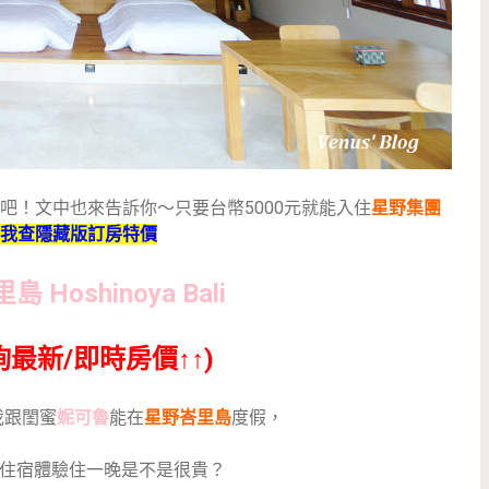
吧！文中也來告訴你～只要台幣5000元就能入住
星野集團
我查隱藏版訂房特價
Hoshinoya Bali
詢最新/即時房價↑↑)
我跟閨蜜
妮可魯
能在
星野峇里島
度假，
住宿體驗住一晚是不是很貴？