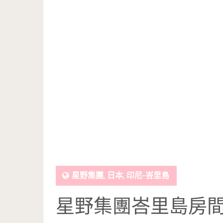
星野集團
,
日本
,
印尼-峇里島
星野集團峇里島房間開