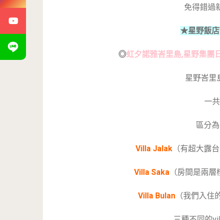
免得錯過
★星野飯店
◎
虹夕諾雅峇里島,星野集團
星野峇里島
一共
區分為
Villa Jalak
（有超大露台
Villa Saka
（房間是兩層
Villa Bulan
（我們入住
三種不同的vi