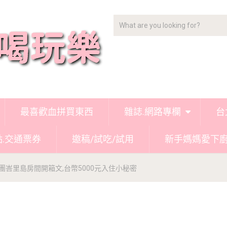
最喜歡血拼買東西
雜誌.網路專欄
台
點.交通票券
邀稿/試吃/試用
新手媽媽愛下
團峇里島房間開箱文,台幣5000元入住小秘密