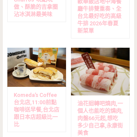
歐華飯店地中海餐
做、酥脆的吉拿圈
廳牛排雙重奏、全
沾冰淇淋最美味
台北最好吃的高級
牛排 2026年春夏
新菜單
Komeda’s Coffee
台北店,11:00前點
油花迴轉吧燒肉,一
咖啡送早餐,台北店
個人也能吃的燒肉,
跟日本店超級比一
肉盤66元起,想吃
比
多少自己拿,永康街
美食