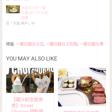
大阪天王寺一蘭
拉麵,2017.8.31新
開幕
在「大阪.神戶」中
標籤:
一蘭拉麵台北店
,
一蘭拉麵台北別館
,
一蘭拉麵台灣
YOU MAY ALSO LIKE
【國父紀念館美
食】Street
Churros-現點現