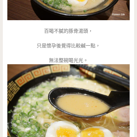
百喝不膩的豚骨湯頭，
只是懷孕後覺得比較鹹一點，
無法整碗喝光光。