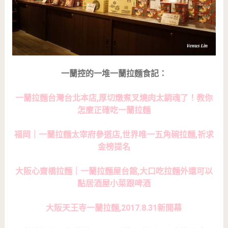
一蘭控的一堆一蘭拉麵食記：
一蘭拉麵台灣台北本店,厚切燉煮叉燒肉太銷魂了！教你
怎麼正確吃一蘭拉麵
福岡｜一蘭拉麵太宰府參道店,世界唯一五角碗拉麵,祈求
金榜提名
大阪心齋橋拉麵｜一蘭拉麵屋台館,大口吃拉麵外還可以
點居酒屋小菜跟啤酒
大阪天王寺一蘭拉麵,2017.8.31新開幕