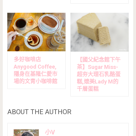
多好咖啡店
【國父紀念館下午
Anygood Coffee,
茶】Sugar Miss-
隱身在基隆仁愛市
超夯大理石乳酪蛋
場的文青小咖啡館
糕,媲美Lady M的
千層蛋糕
ABOUT THE AUTHOR
小V