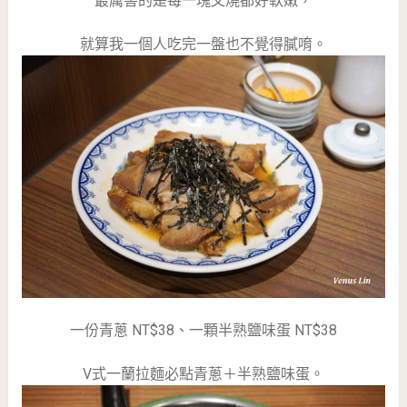
最厲害的是每一塊叉燒都好軟嫩，
就算我一個人吃完一盤也不覺得膩唷。
一份青蔥 NT$38、一顆半熟鹽味蛋 NT$38
V式一蘭拉麵必點青蔥＋半熟鹽味蛋。