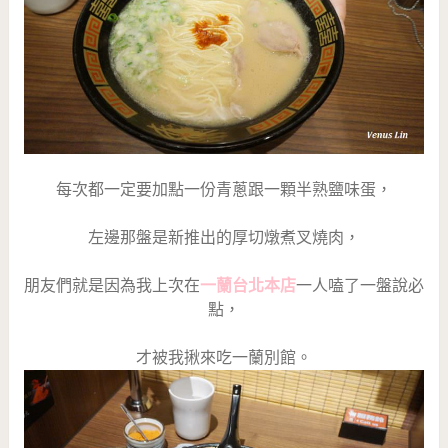
每次都一定要加點一份青蔥跟一顆半熟鹽味蛋，
左邊那盤是新推出的厚切燉煮叉燒肉，
朋友們就是因為我上次在
一蘭台北本店
一人嗑了一盤說必
點，
才被我揪來吃一蘭別館。