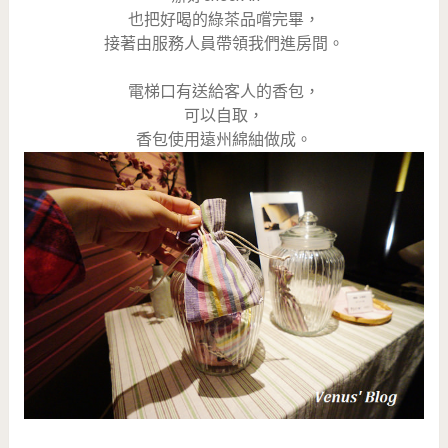
也把好喝的綠茶品嚐完畢，
接著由服務人員帶領我們進房間。
電梯口有送給客人的香包，
可以自取，
香包使用遠州綿紬做成。