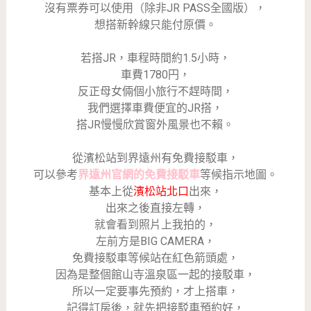
沒有票券可以使用（除非JR PASS全國版），
想搭新幹線只能付原價。
若搭JR，車程時間約1.5小時，
車費1780円，
反正母女倆個小旅行不趕時間，
我們選擇車費便宜的JR搭，
搭JR慢慢欣賞窗外風景也不賴。
從濱松站到界遠州有免費接駁車，
可以參考
界遠州官網的免費接駁車
等候指示地圖。
基本上從
濱松站北口
出來，
出來之後直接左轉，
就會看到照片上我拍的，
左前方是BIG CAMERA，
免費接駁車等候站在紅色箭頭處，
因為是整個館山寺溫泉區一起的接駁車，
所以一定要事先預約，才上搭車，
記得訂房後，就先把接駁車預約好，