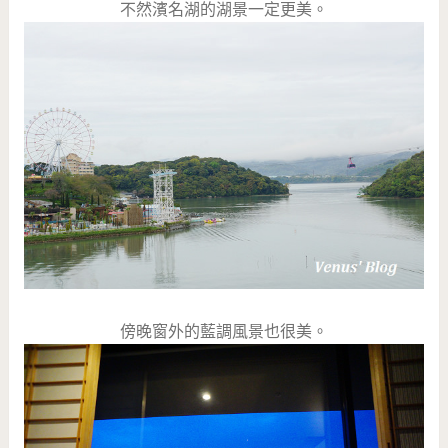
不然濱名湖的湖景一定更美。
傍晚窗外的藍調風景也很美。