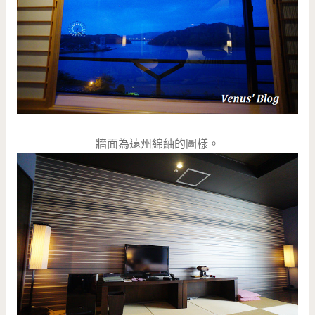
牆面為遠州綿紬的圖樣。