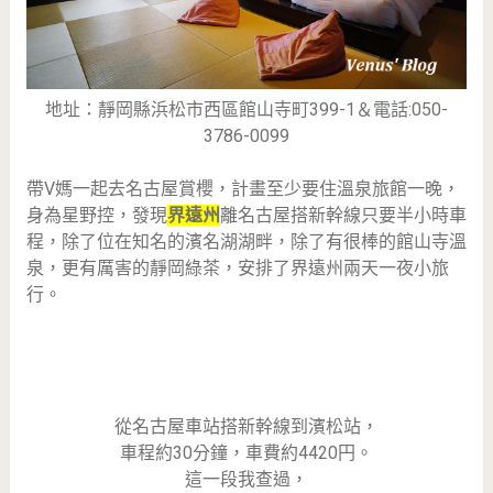
地址：靜岡縣浜松市西區館山寺町399-1＆電話:050-
3786-0099
帶V媽一起去名古屋賞櫻，計畫至少要住溫泉旅館一晚，
身為星野控，發現
界遠州
離名古屋搭新幹線只要半小時車
程，除了位在知名的濱名湖湖畔，除了有很棒的館山寺溫
泉，更有厲害的靜岡綠茶，安排了界遠州兩天一夜小旅
行。
從名古屋車站搭新幹線到濱松站，
車程約30分鐘，車費約4420円。
這一段我查過，