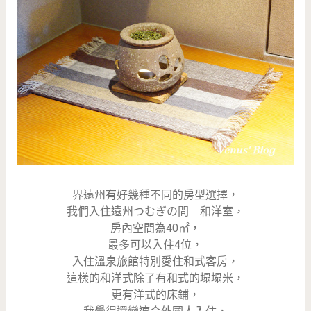
界遠州有好幾種不同的房型選擇，
我們入住遠州つむぎの間 和洋室，
房內空間為40㎡，
最多可以入住4位，
入住溫泉旅館特別愛住和式客房，
這樣的和洋式除了有和式的塌塌米，
更有洋式的床鋪，