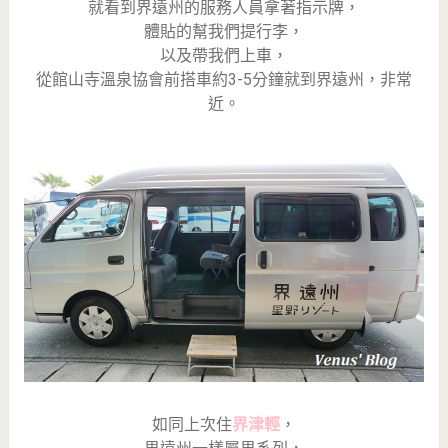
就看到界遠州的服務人員拿著指示牌，
體貼的幫我們提行李，
以及帶我們上車，
從館山寺溫泉協會前搭車約3-5分鐘就到界遠州，非常
近。
如同上次住
界津輕
，