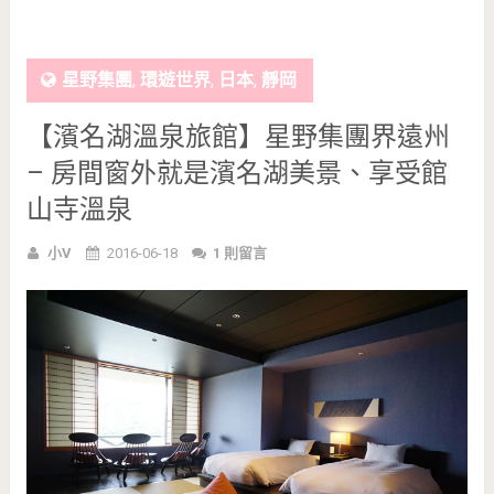
星野集團
,
環遊世界
,
日本
,
靜岡
【濱名湖溫泉旅館】星野集團界遠州
– 房間窗外就是濱名湖美景、享受館
山寺溫泉
小V
2016-06-18
1 則留言