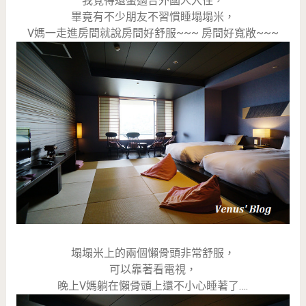
我覺得還蠻適合外國人入住，
畢竟有不少朋友不習慣睡塌塌米，
V媽一走進房間就說房間好舒服~~~ 房間好寬敞~~~
塌塌米上的兩個懶骨頭非常舒服，
可以靠著看電視，
晚上V媽躺在懶骨頭上還不小心睡著了….