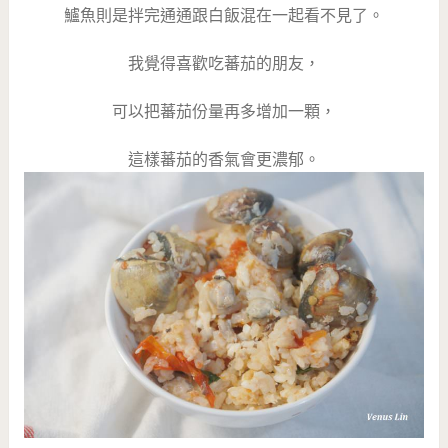
鱸魚則是拌完通通跟白飯混在一起看不見了。
我覺得喜歡吃蕃茄的朋友，
可以把蕃茄份量再多增加一顆，
這樣蕃茄的香氣會更濃郁。