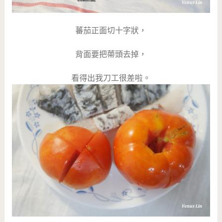
蕃茄正面切十字狀，
背面要把蔕頭去掉，
看得出我刀工很差啦。