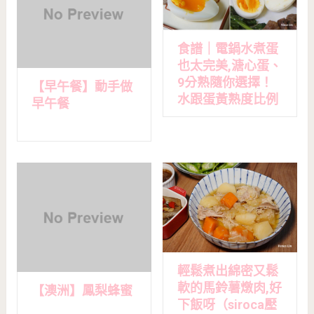
食譜｜電鍋水煮蛋
也太完美,溏心蛋、
9分熟隨你選擇！
【早午餐】動手做
水跟蛋黃熟度比例
早午餐
輕鬆煮出綿密又鬆
軟的馬鈴薯燉肉,好
【澳洲】鳳梨蜂蜜
下飯呀（siroca壓