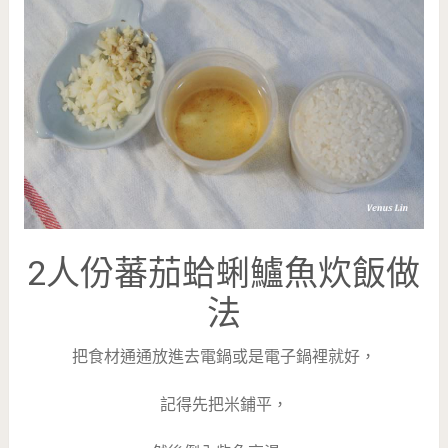
2人份蕃茄蛤蜊鱸魚炊飯做
法
把食材通通放進去電鍋或是電子鍋裡就好，
記得先把米鋪平，