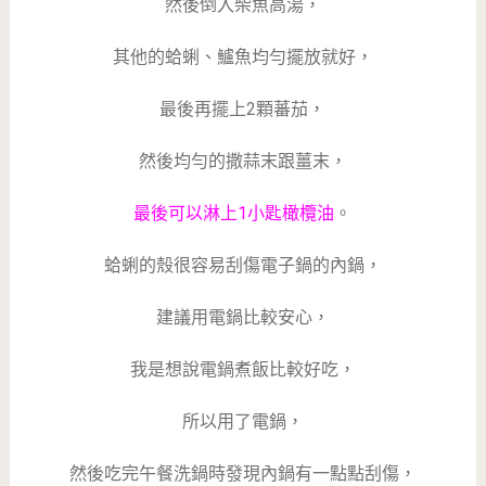
然後倒入柴魚高湯，
其他的蛤蜊、鱸魚均勻擺放就好，
最後再擺上2顆蕃茄，
然後均勻的撒蒜末跟薑末，
最後可以淋上1小匙橄欖油
。
蛤蜊的殼很容易刮傷電子鍋的內鍋，
建議用電鍋比較安心，
我是想說電鍋煮飯比較好吃，
所以用了電鍋，
然後吃完午餐洗鍋時發現內鍋有一點點刮傷，