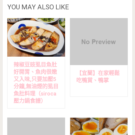
YOU MAY ALSO LIKE
辣椒豆豉虱目魚肚
好開胃、魚肉很嫩
【宜蘭】在家輕鬆
又入味,只要加壓5
吃鴨賞、鴨掌
分鐘,無油煙的虱目
魚肚料理（siroca
壓力鍋食譜）