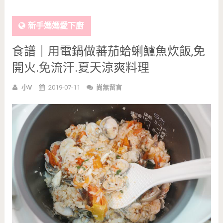
新手媽媽愛下廚
食譜｜用電鍋做蕃茄蛤蜊鱸魚炊飯,免
開火.免流汗.夏天涼爽料理
小V
2019-07-11
尚無留言