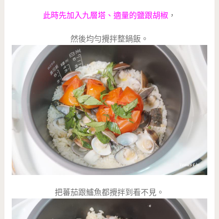
此時先加入九層塔、適量的鹽跟胡椒
，
然後均勻攪拌整鍋飯。
把蕃茄跟鱸魚都攪拌到看不見。