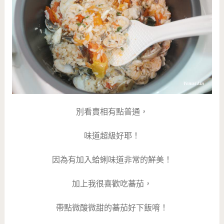
別看賣相有點普通，
味道超級好耶！
因為有加入蛤蜊味道非常的鮮美！
加上我很喜歡吃蕃茄，
帶點微酸微甜的蕃茄好下飯唷！