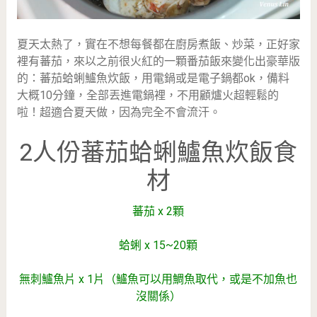
夏天太熱了，實在不想每餐都在廚房煮飯、炒菜，正好家
裡有蕃茄，來以之前很火紅的一顆番茄飯來變化出豪華版
的：蕃茄蛤蜊鱸魚炊飯，用電鍋或是電子鍋都ok，備料
大概10分鐘，全部丟進電鍋裡，不用顧爐火超輕鬆的
啦！超適合夏天做，因為完全不會流汗。
2人份蕃茄蛤蜊鱸魚炊飯食
材
蕃茄 x 2顆
蛤蜊 x 15~20顆
無刺鱸魚片 x 1片（鱸魚可以用鯛魚取代，或是不加魚也
沒關係）