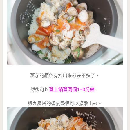
蕃茄的顏色有拌出來就差不多了，
然後可以
蓋上鍋蓋悶個1~3分鐘
，
讓九層塔的香氣整個可以擴散出來。