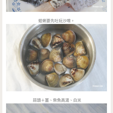
蛤蜊要先吐玩沙唷。
蒜頭＋薑、柴魚高湯、白米