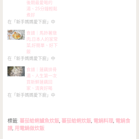
後期最愛喝的
湯、25分鐘輕鬆
煮好
在「新手媽媽愛下廚」中
食譜｜馬鈴薯燉
肉,日本人的家常
菜,好簡單、好下
飯
在「新手媽媽愛下廚」中
食譜｜蓮藕排骨
湯、人生第一次
買新鮮蓮藕回
家、清爽好喝
在「新手媽媽愛下廚」中
標籤:
蕃茄蛤蜊鱸魚炊飯
,
蕃茄蛤蜊炊飯
,
電鍋料理
,
電鍋食
譜
,
用電鍋做炊飯