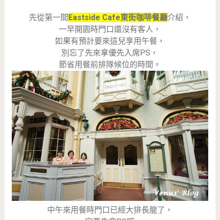
先從第一間
Eastside Cafe東街咖啡餐廳
介紹，
一早開園時門口還沒有客人，
如果有預計要來這兒享用午餐，
別忘了先來拿優先入席PS，
節省用餐前排隊候位的時間。
中午來用餐時門口已經大排長龍了，