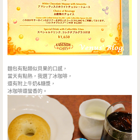
麵包有點類似貝果的口感，
當天有點熱，我選了冰咖啡，
還有附上牛奶&糖漿，
冰咖啡還蠻香的。