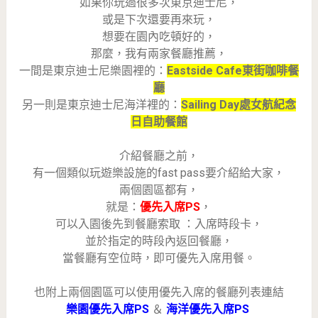
如果你玩過很多次東京迪士尼，
或是下次還要再來玩，
想要在園內吃頓好的，
那麼，我有兩家餐廳推薦，
一間是東京迪士尼樂園裡的：
Eastside Cafe東街咖啡餐
廳
另一則是東京迪士尼海洋裡的：
Sailing Day處女航紀念
日自助餐館
介紹餐廳之前，
有一個類似玩遊樂設施的fast pass要介紹給大家，
兩個園區都有，
就是：
優先入席PS
，
可以入園後先到餐廳索取 ：入席時段卡，
並於指定的時段內返回餐廳，
當餐廳有空位時，即可優先入席用餐。
也附上兩個園區可以使用優先入席的餐廳列表連結
樂園
優先入席PS
＆
海洋優先入席PS