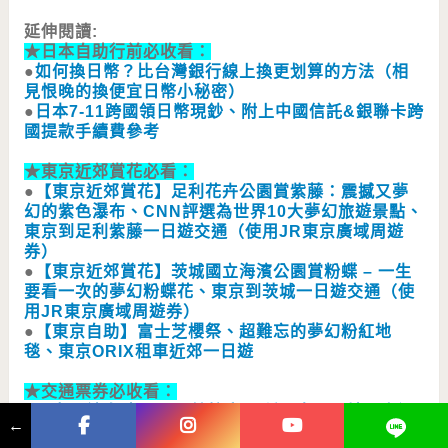
延伸閱讀:
★
日本自助行前必收看：
●
如何換日幣？比台灣銀行線上換更划算的方法（相
見恨晚的換便宜日幣小秘密）
●
日本7-11跨國領日幣現鈔、附上中國信託&銀聯卡跨
國提款手續費參考
★東京近郊賞花必看
：
●
【東京近郊賞花】足利花卉公園賞紫藤：震撼又夢
幻的紫色瀑布、CNN評選為世界10大夢幻旅遊景點、
東京到足利紫藤一日遊交通（使用JR東京廣域周遊
券）
●
【東京近郊賞花】茨城國立海濱公園賞粉蝶 – 一生
要看一次的夢幻粉蝶花、東京到茨城一日遊交通（使
用JR東京廣域周遊券）
●
【東京自助】富士芝櫻祭、超難忘的夢幻粉紅地
毯、東京ORIX租車近郊一日遊
★
交通票券必收看：
●
【京阪神自助】10分鐘搞定16種日本關西地區交通
←
票券：大阪周遊卡、關西周遊卡、近鐵周遊券、京都