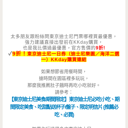
太多朋友跟粉絲問東京迪士尼門票哪裡買最優惠，
強力建議直接出發前在KKday購買，
也是我比價過最優惠，官方售價的
9折
!
✓
9折！
東京迪士尼一日券（迪士尼樂園／海洋二選
一）KKday購買連結
如果想節省用餐時間，
搶時間在園區裡多玩玩，
那麼我推薦肚子餓時再吃小吃就好。
請參考：
【東京迪士尼美食/期間限定】東京迪士尼必吃小吃、期
間限定美食、吃甜點送杯子/盤子、限定明信片 (推薦必
吃、必買)