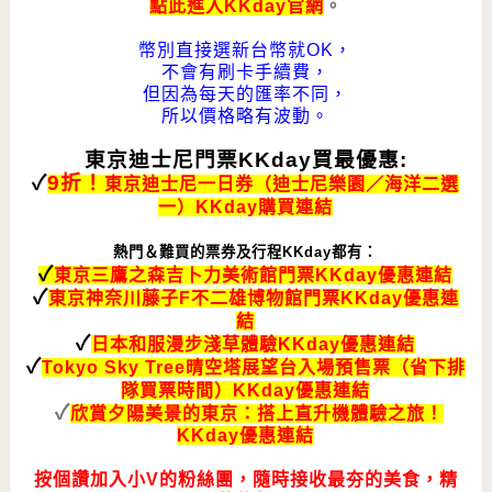
點此進入KKday官網
。
幣別直接選新台幣就OK，
不會有刷卡手續費，
但因為每天的匯率不同，
所以價格略有波動。
東京迪士尼門票KKday買最優惠:
✓
9折！
東京迪士尼一日券（迪士尼樂園／海洋二選
一）KKday購買連結
熱門＆難買的票券及行程KKday都有：
✓
東京三鷹之森吉卜力美術館門票KKday優惠連結
✓
東京神奈川藤子F不二雄博物館門票KKday優惠連
結
✓
日本和服漫步淺草體驗KKday優惠連結
✓
Tokyo Sky Tree晴空塔展望台入場預售票（省下排
隊買票時間）KKday優惠連結
✓
欣賞夕陽美景的東京：搭上直升機體驗之旅！
KKday優惠連結
按個讚加入小V的粉絲團，隨時接收最夯的美食，精