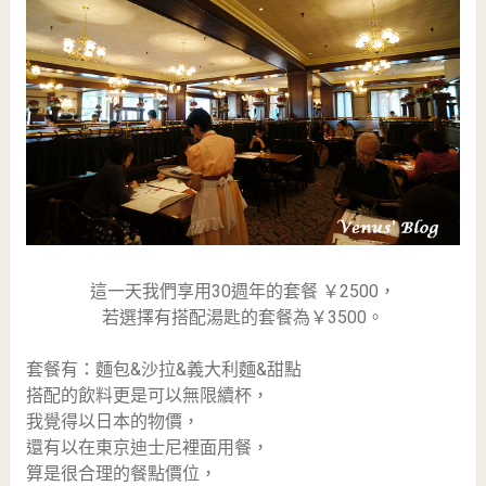
這一天我們享用30週年的套餐 ￥2500，
若選擇有搭配湯匙的套餐為￥3500。
套餐有：麵包&沙拉&義大利麵&甜點
搭配的飲料更是可以無限續杯，
我覺得以日本的物價，
還有以在東京迪士尼裡面用餐，
算是很合理的餐點價位，