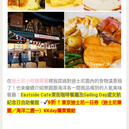
在
迪士尼小吃精華篇
裡我提過對迪士尼園內的食物滿意極
了！也來繼續介紹樂園跟海洋各一間我品嚐到的人氣美味
餐廳：
Eastside Cafe東街咖啡餐廳及Sailing Day處女航
✓
9折！
紀念日自助餐館
。
東京迪士尼一日券（迪士尼樂
園／海洋二選一）KKday購買連結