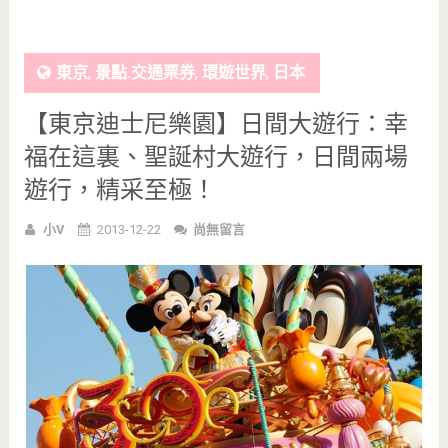
東京
,
景點.交通票券
,
環遊世界
,
日本
【東京迪士尼樂園】日間大遊行：幸
福在這裏、聖誕村大遊行，日間兩場
遊行，精采至極！
小V
2013-12-22
尚無留言