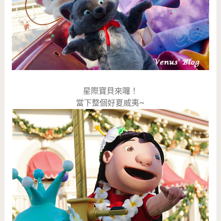
星際寶貝來囉！
當下整個好夏威夷~