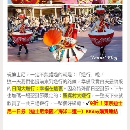
玩迪士尼，一定不能錯過的就是：「遊行」啦！
這一天我們也提前來到遊行的路線，準備欣賞白天最精采
的
日間大遊行：幸福在這裏
。因為特殊節日聖誕節，下午
也加碼一場聖誕節限定的：
聖誕村大遊行
，一整天下來就
✓
9折！
欣賞了一共三場遊行，一整個好過癮。
東京迪士
尼一日券（迪士尼樂園／海洋二選一）KKday購買連結