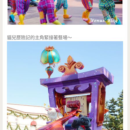
貓兒歷險記的主角緊接著豋場～