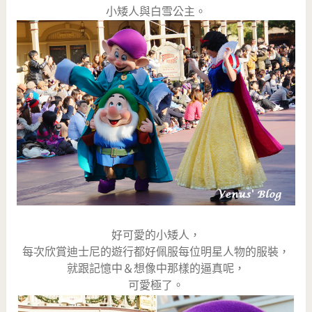
小矮人與白雪公主。
好可愛的小矮人，
每次欣賞迪士尼的遊行都好佩服每位明星人物的服裝，
就跟記憶中＆想像中那樣的逼真呢，
可愛極了。