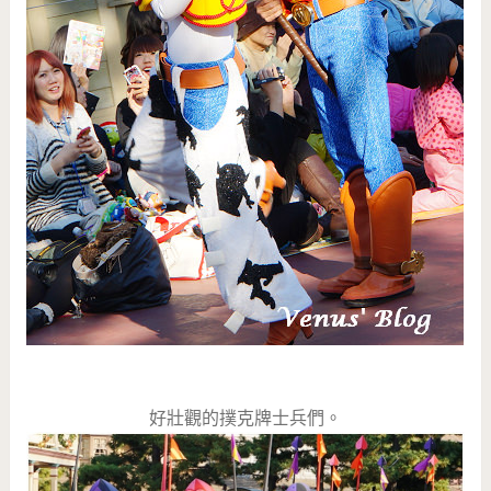
好壯觀的撲克牌士兵們。