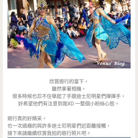
欣賞遊行的當下，
雖然拿著相機，
很多時候也忍不住舉起了手跟迪士尼明星們揮揮手，
好希望他們有注意到我XD 一整個小粉絲心態。
遊行真的好精采，
也一次過癮的與許多迪士尼明星們近距離接觸，
接下來請繼續欣賞我拍的遊行照片吧。