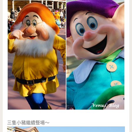
三隻小豬繼續豋場～