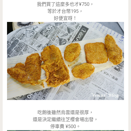
我們買了這麼多也才¥750，
等於才台幣195，
好便宜呀！
吃飽後雖然烏雲還是很厚，
還是決定繼續往芝櫻會場出發，
停車費 ¥500。