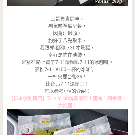
三哥負責開車，
副駕駛準備早餐，
因為睡過頭，
約好了八點取車，
我跟郭老闆07:30才驚醒，
幸好是約在池袋，
趕緊在路上買了7-11飯糰跟7-11的冰咖啡。
很推7-11 ¥100一杯的冰咖啡，
一杯只要台幣26！
比台北7-11還便宜！
可以參考小V的介紹：
【日本便利商店】7-11 ¥100現煮咖啡！驚喜！超平價、
大推薦！