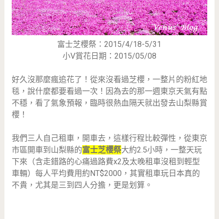
富士芝櫻祭：2015/4/18-5/31
小V賞花日期：2015/05/08
好久沒那麼瘋追花了！從來沒看過芝櫻，一整片的粉紅地
毯，說什麼都要看過一次！因為去的那一週東京天氣有點
不穩，看了氣象預報，臨時很熱血隔天就出發去山梨縣賞
櫻！
我們三人自己租車，開車去，這樣行程比較彈性，從東京
市區開車到山梨縣的
富士芝櫻祭
大約2.5小時，一整天玩
下來（含走錯路的心痛過路費x2及太晚租車沒租到輕型
車輛）每人平均費用約NT$2000，其實租車玩日本真的
不貴，尤其是三到四人分擔，更是划算。