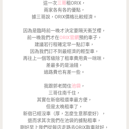
這一次
三哥
租ORIX，
兩家各有各的優點，
據三哥說，ORIX價格比較經濟。
因為是臨時前一晚才決定要隔天衝芝櫻，
前一晚我們才在
ORIX官網
預約車子，
建議若行程確定早一點訂車，
因為我們訂不到最經濟的輕型車，
再往上一個等級除了租車費用貴一咪咪，
差最多的是油錢，
過路費也有差一些。
我跟郭老闆住
池袋
，
三哥住南千住，
其實在新宿租還車最方便，
但是太晚租車了，
新宿已經沒車（厚，怎麼生意那麼好），
退而求其次我們在池袋的據點租車，
剛好早上我們從飯店走路去ORIX取車就好，