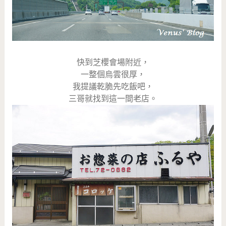
快到芝櫻會場附近，
一整個烏雲很厚，
我提議乾脆先吃飯吧，
三哥就找到這一間老店。