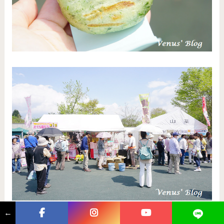
←
芝櫻！我來啦！