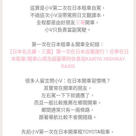
這算是小V第二次在日本租車自駕，
不過這次小V沒帶駕照日文翻譯本，
全程都是由好朋友
三哥
開車，
小V只負責當副駕駛。
第一次在日本租車＆開車全紀錄：
【日本名古屋、三重】第一次在日本自駕旅行！分享在日
本租車/開車心得及超豪華的休息站KARIYA HIGHWAY
OASIS
很多人留言問小V：在日本開車習慣嗎？
其實常在開車的朋友，
左右駕一下下就適應了，
而且一般比較推薦在鄉間開車，
鄉間通常只有一兩條路，
跟著導航比較不會開錯路。
先前小V第一次在日本開車租TOYOTA租車，