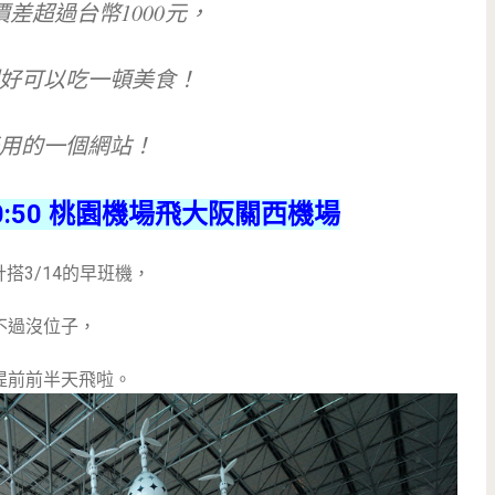
差超過台幣1000元，
好可以吃一頓美食！
用的一個網站！
25~20:50 桃園機場飛大阪關西機場
搭3/14的早班機，
不過沒位子，
提前前半天飛啦。