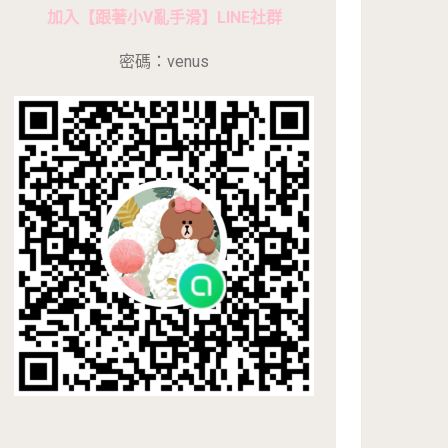
加入【跟著小V亂手滑】LINE社群
密碼：venus