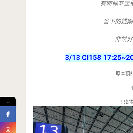
有時候甚至價
省下的錢剛
非常好
3/13 CI158 17:
原本預計
←
只好