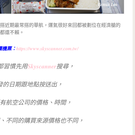
搭近期最常搭的華航，運氣很好來回都被劃位在經濟艙的
都還不賴。
低價機票：
https://www.skyscanner.com.tw/
Skyscanner
都習慣先用
搜尋，
發的日期跟地點按送出，
有航空公司的價格、時間，
、不同的購買來源價格也不同，