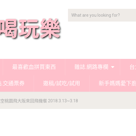
最喜歡血拼買東西
雜誌.網路專欄
台
點.交通票券
邀稿/試吃/試用
新手媽媽愛下
空桃園飛大阪來回飛機餐 2018.3.13~3.18