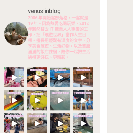
venuslinblog
2006 年開始寫部落格，一寫就是
19 年。因為熱愛吃喝玩樂，2012
年毅然辭去 IT 產業人人稱羨的工
作，把「環遊世界」當作人生目
標。擅長用輕鬆有溫度的文字，分
享美食旅遊、生活好物，以及質感
滿滿的飯店住宿，陪你一起把生活
過得更好玩、更精彩。