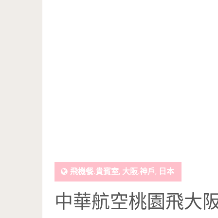
飛機餐.貴賓室
,
大阪.神戶
,
日本
中華航空桃園飛大