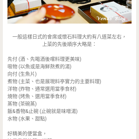
一般這樣日式的會席或懷石料理大約有八道菜左右，
上菜的先後順序大略是：
先付 (酒、先喝酒後嚐料理更美味)
吸物 (以魚或是海鮮熬煮的湯)
向付 (生魚片)
煮物 (主菜、也是展現料亭實力的主要料理)
洋物 (炸物、通常選用當季食材)
燒物 (烤魚、選用當季食材)
蒸物 (茶碗蒸)
飯&香物&止碗 (止碗就是味噌湯)
水物 (水果、甜點)
好精美的便當盒，