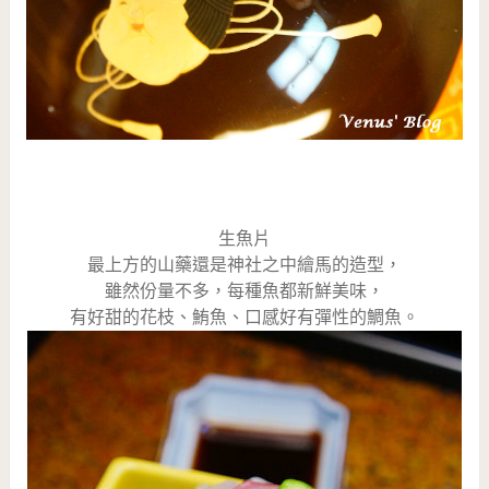
生魚片
最上方的山藥還是神社之中繪馬的造型，
雖然份量不多，每種魚都新鮮美味，
有好甜的花枝、鮪魚、口感好有彈性的鯛魚。