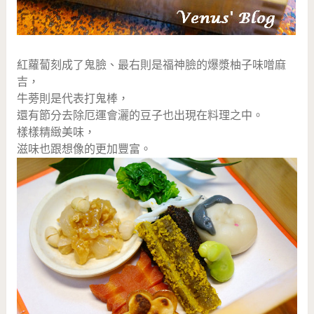
紅蘿蔔刻成了鬼臉、最右則是福神臉的爆漿柚子味噌麻
吉，
牛蒡則是代表打鬼棒，
還有節分去除厄運會灑的豆子也出現在料理之中。
樣樣精緻美味，
滋味也跟想像的更加豐富。