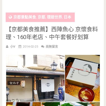
京都景點美食
,
京都
,
環遊世界
,
日本
【京都美食推薦】西陣魚心 京懷食料
理、160年老店、中午套餐好划算
小V
2014-02-25
尚無留言