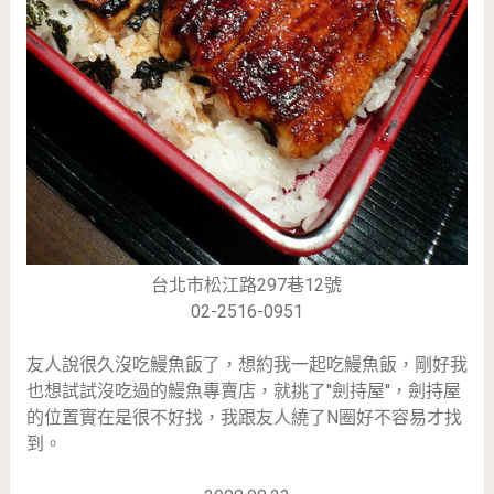
台北市松江路297巷12號
02-2516-0951
友人說很久沒吃鰻魚飯了，想約我一起吃鰻魚飯，剛好我
也想試試沒吃過的鰻魚專賣店，就挑了''劍持屋''，劍持屋
的位置實在是很不好找，我跟友人繞了N圈好不容易才找
到。