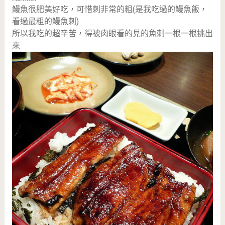
鰻魚很肥美好吃，可惜刺非常的粗(是我吃過的鰻魚飯，
看過最粗的鰻魚刺)
所以我吃的超辛苦，得被肉眼看的見的魚刺一根一根挑出
來