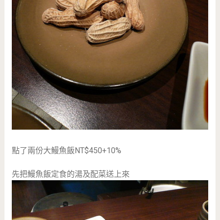
點了兩份大鰻魚飯NT$450+10%
先把鰻魚飯定食的湯及配菜送上來