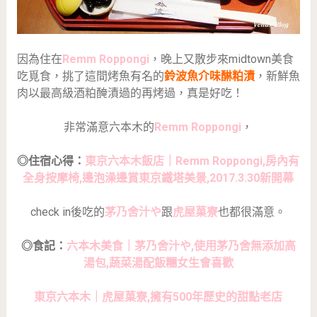
因為住在
Remm Roppongi
，晚上又散步來midtown美食
吃覓食，挑了這間烤魚有名的
鈴波魚介味醂粕漬
，新鮮魚
肉以最高級酒粕醃漬過的再烤過，真是好吃！
非常滿意六本木的
Remm Roppongi
，
◎住宿心得：
東京六本木飯店｜Remm Roppongi,房內有
全身按摩椅,邊泡澡邊賞東京鐵塔美景,2017.3.30新開幕
check in後吃的
茅乃舍汁や
跟
虎屋菓寮
也都很滿意。
◎食記：
六本木美食｜茅乃舍汁や,使用茅乃舍無添加高
湯包,蔬菜湯配飯糰女生會喜歡
東京六本木｜虎屋菓寮,擁有500年歷史的甜點老店