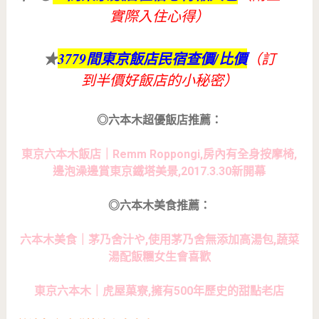
實際入住心得）
★
3779間東京飯店民宿查價/比價
（訂
到半價好飯店的小秘密）
◎六本木超優飯店推薦：
東京六本木飯店｜Remm Roppongi,房內有全身按摩椅,
邊泡澡邊賞東京鐵塔美景,2017.3.30新開幕
◎六本木美食推薦：
六本木美食｜茅乃舍汁や,使用茅乃舍無添加高湯包,蔬菜
湯配飯糰女生會喜歡
東京六本木｜虎屋菓寮,擁有500年歷史的甜點老店