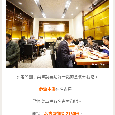
郭老闆翻了菜單說要點好一點的套餐分我吃，
鈴波本店
在名古屋，
難怪菜單裡有名古屋御膳。
他點了
名古屋御膳 2160円
，