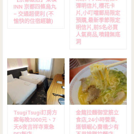
彈明信片,櫻花卡
INN 京都四條烏丸
片,小叮噹郵局限定
– 交通超便利 (不
預購,最新季節限定
愉快的住宿經驗)
明信片,前5名必買
人氣商品,噴錢無底
洞
TsugiTsugi訂房方
金龍拉麵御堂筋立
案每晚3000元、7
食店,24小時營業,
天6夜吉祥寺東急
道頓崛心齋橋少有