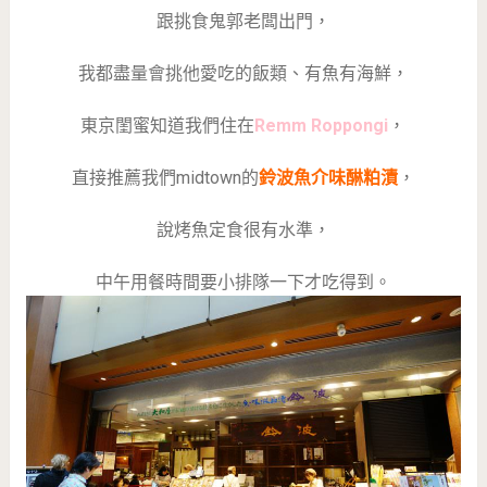
跟挑食鬼郭老闆出門，
我都盡量會挑他愛吃的飯類、有魚有海鮮，
東京閨蜜知道我們住在
Remm Roppongi
，
直接推薦我們midtown的
鈴波魚介味醂粕漬
，
說烤魚定食很有水準，
中午用餐時間要小排隊一下才吃得到。