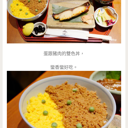
蛋跟豬肉的雙色丼，
蠻香蠻好吃。