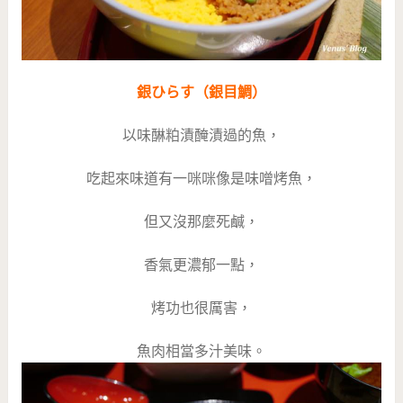
銀ひらす（銀目鯛）
以味醂粕漬醃漬過的魚，
吃起來味道有一咪咪像是味噌烤魚，
但又沒那麼死鹹，
香氣更濃郁一點，
烤功也很厲害，
魚肉相當多汁美味。