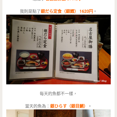
我則是點了
銀だら定食（銀鱈） 1620円
。
每天的魚都不一樣，
當天的魚為：
銀ひらす（銀目鯛）
。