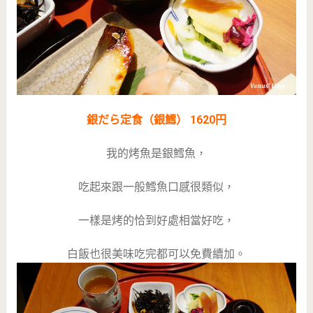
銀だら定食（銀鱈） 1620円
我的烤魚是銀鱈魚，
吃起來跟一般鱈魚口感很類似，
一樣是烤的恰到好處相當好吃，
白飯也很美味吃完都可以免費續加。