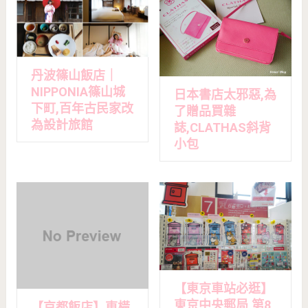
丹波篠山飯店｜
NIPPONIA篠山城
日本書店太邪惡,為
下町,百年古民家改
了贈品買雜
為設計旅館
誌,CLATHAS斜背
小包
【東京車站必逛】
東京中央郵局,第8
【京都飯店】東橫