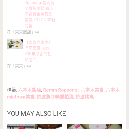
Roppongi,房內有
全身按摩椅,邊泡
澡邊賞東京鐵塔
美景,2017.3.30新
開幕
在「東京飯店」中
【東京六本木】
虎屋菓寮,擁有
500年歷史的甜
點老店
在「東京」中
標籤:
六本木飯店
,
Remm Roppongi
,
六本木美食
,
六本木
midtown美食
,
鈴波魚介味醂粕漬
,
鈴波烤魚
YOU MAY ALSO LIKE