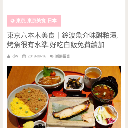
東京
,
東京美食
,
日本
東京六本木美食｜鈴波魚介味醂粕漬,
烤魚很有水準.好吃白飯免費續加
小V
2018-09-16
尚無留言