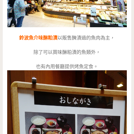
鈴波魚介味醂粕漬
以販售醃漬過的魚肉為主，
除了可以買味醂粕漬的魚類外，
也有內用餐廳提供烤魚定食。