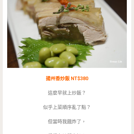
揚州香炒飯 NT$380
這麼早就上炒飯？
似乎上菜順序亂了點？
但當時我餓炸了，