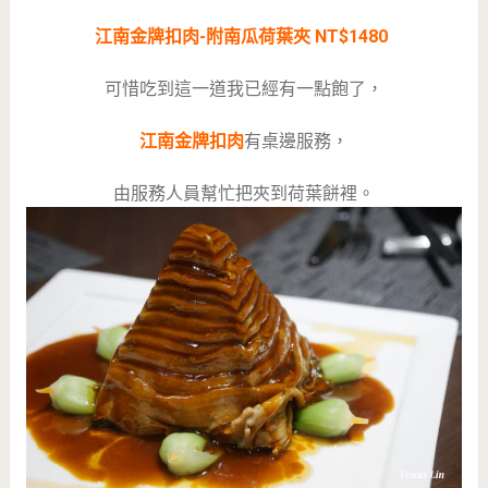
江南金牌扣肉-附南瓜荷葉夾 NT$1480
可惜吃到這一道我已經有一點飽了，
江南金牌扣肉
有桌邊服務，
由服務人員幫忙把夾到荷葉餅裡。