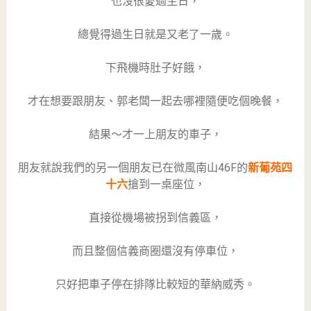
也沒很愛過生日，
總覺得過生日就是又老了一歲。
下飛機時肚子好餓，
才在想要跟朋友、郭老闆一起去哪裡隨便吃個晚餐，
結果～才一上朋友的車子，
朋友就說我們的另一個朋友已在微風南山46F的
新葡苑四
十六
搶到一桌座位，
直接從機場被拐到信義區，
而且整個信義商圈還沒有停車位，
只好把車子停在排隊比較短的華納威秀。