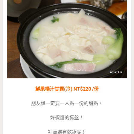
鮮果楊汁甘露(冷) NT$220 /份
朋友說一定要一人點一份的甜點，
好假掰的擺盤！
裡頭還有乾冰呢！