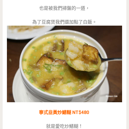
也是被我們掃盤的一道，
為了豆腐煲我們還加點了白飯。
寧式韭黃炒鱔糊 NT$480
就是愛吃炒鱔糊！