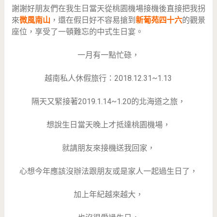
謝謝好朋友們在我生日當天從桃園機場接機後直接把我拐
來
微風南山
，還在假日好不容易搶到
新葡苑四十六
的觀景
座位，享受了一頓難忘的中式生日宴。
一月有一點忙碌，
越南私人休假旅行：2018.12.31~1.13
隔天又緊接著2019.1.14~1.20的北海道之旅，
想說生日當天晚上才抵達桃園機場，
就請朋友來接機送我回家，
心想今年應該沒辦法跟朋友或是家人一起過生日了，
加上年紀越來越大，