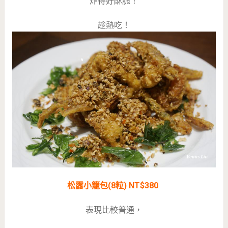
炸得好酥脆！
趁熱吃！
松露小籠包(8粒) NT$380
表現比較普通，