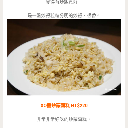
覺得有炒飯真好！
是一盤炒得粒粒分明的炒飯、很香。
XO醬炒蘿蔔糕 NT$220
非常非常好吃的炒蘿蔔糕，