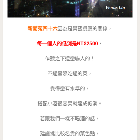
新葡苑四十六
因為是景觀餐廳的關係，
每一個人的低消是NT$2500
，
乍聽之下還蠻嚇人的！
不過實際吃過的菜，
覺得蠻有水準的，
搭配小酒很容易就達成低消。
若跟我們一樣不喝酒的話，
建議挑比較名貴的菜色點，