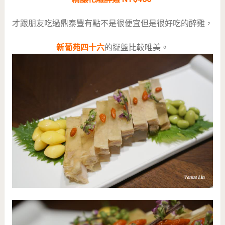
才跟朋友吃過鼎泰豐有點不是很便宜但是很好吃的醉雞，
新葡苑四十六
的擺盤比較唯美。