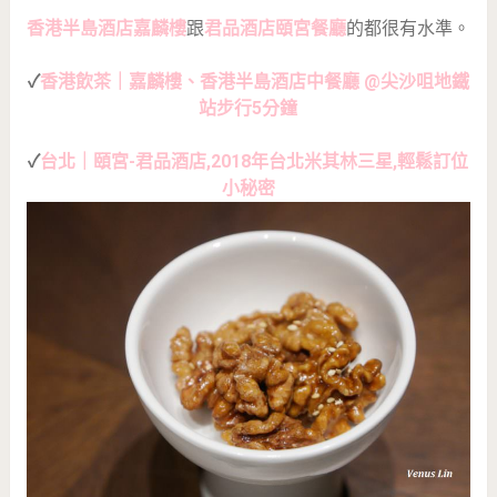
香港半島酒店嘉麟樓
跟
君品酒店頤宮餐廳
的都很有水準。
✓
香港飲茶｜嘉麟樓、香港半島酒店中餐廳 @尖沙咀地鐵
站步行5分鐘
✓
台北｜頤宮-君品酒店,2018年台北米其林三星,輕鬆訂位
小秘密