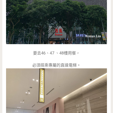
要去46、47 、48樓用餐，
必須搭乘專屬的直達電梯。