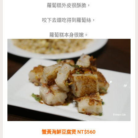
蘿蔔糕外皮很酥脆，
咬下去還吃得到蘿蔔絲，
蘿蔔糕本身很嫩。
蟹黃海鮮豆腐煲 NT$560