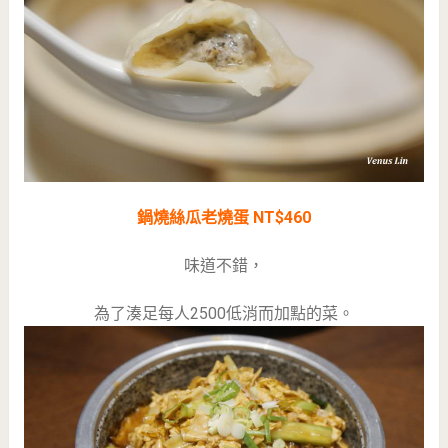
鍋燒絲瓜老燒蛋 NT$460
味道不錯，
為了湊足每人2500低消而加點的菜。