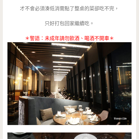
才不會必須湊低消需點了整桌的菜卻吃不完，
只好打包回家繼續吃。
＊警語：未成年請勿飲酒、喝酒不開車＊