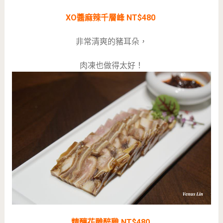
XO醬麻辣千層峰 NT$480
非常清爽的豬耳朵，
肉凍也做得太好！
精釀花雕醉雞 NT$480