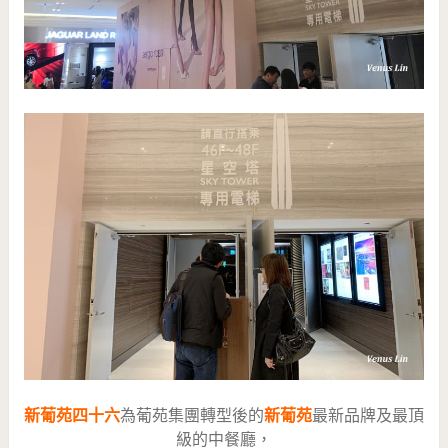
新葡苑四十六
為葡苑集團轉型後的
新葡苑
最新品牌及最頂
級的中餐廳，