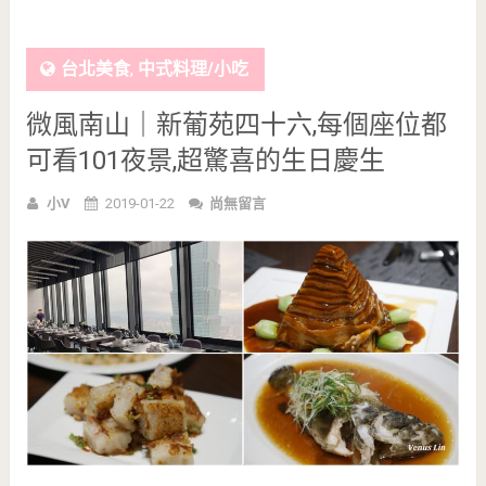
台北美食
,
中式料理/小吃
微風南山｜新葡苑四十六,每個座位都
可看101夜景,超驚喜的生日慶生
小V
2019-01-22
尚無留言