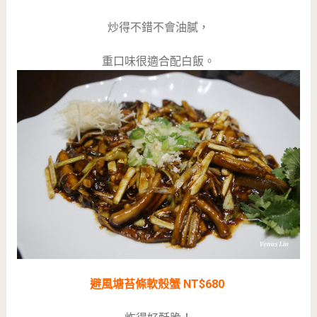
炒得不錯不會油膩，
重口味很適合配白飯。
避風塘苔條軟殼蟹 NT$680