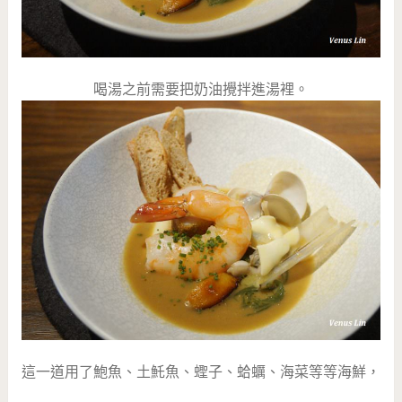
喝湯之前需要把奶油攪拌進湯裡。
這一道用了鮑魚、土魠魚、蟶子、蛤蠣、海菜等等海鮮，