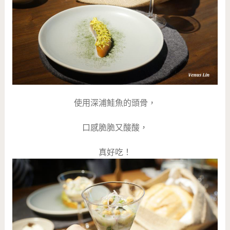
使用深浦鮭魚的頭骨，
口感脆脆又酸酸，
真好吃！