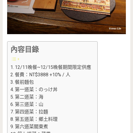
內容目錄
12/11晚餐~12/15晚餐期間限定供應
餐費：NT$3888 +10% / 人
餐前麵包
第一道菜：のっけ丼
第二道菜：海
第三道菜：山
第四道菜：拉麵
第五道菜：鄉土料理
第六道菜關東煮