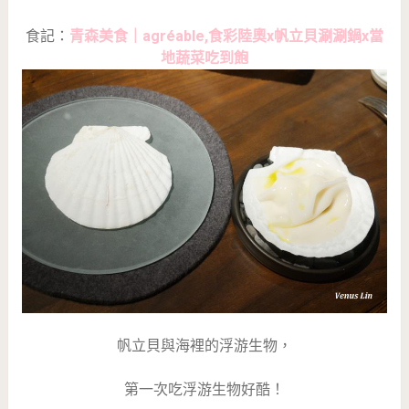
食記：
青森美食｜agréable,食彩陸奧x帆立貝涮涮鍋x當
地蔬菜吃到飽
帆立貝與海裡的浮游生物，
第一次吃浮游生物好酷！