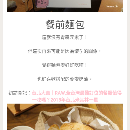
餐前麵包
這就沒有青森元素了！
但這次再來可能是因為懷孕的關係，
覺得麵包變好好吃唷！
也好喜歡搭配的藜麥奶油。
初訪食記：
台北大直｜RAW,全台灣最難訂位的餐廳值得
一吃嗎？2018年台北米其林一星