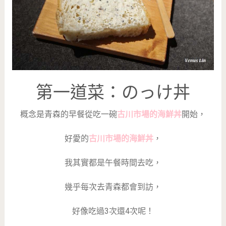
第一道菜：のっけ丼
概念是青森的早餐從吃一碗
古川市場的海鮮丼
開始，
好愛的
古川市場的海鮮丼
，
我其實都是午餐時間去吃，
幾乎每次去青森都會到訪，
好像吃過3次還4次呢！