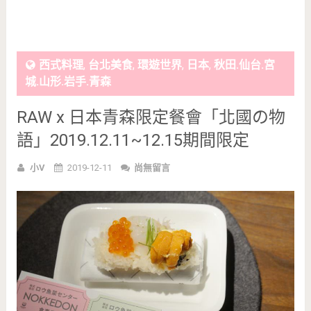
西式料理
,
台北美食
,
環遊世界
,
日本
,
秋田.仙台.宮
城.山形.岩手.青森
RAW x 日本青森限定餐會「北國の物
語」2019.12.11~12.15期間限定
小V
2019-12-11
尚無留言