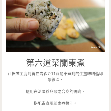
第六道菜關東煮
江振誠主廚對曾在青森7-11買關東煮附的生薑味噌醬印
象很深，
選用在法國秋冬最適合吃的鴨肉，
搭配青森風關東煮醬汁。