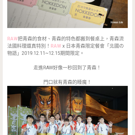
RAW
把青森的食材、青森的特色都搬到餐桌上，青森流
法國料理還真特別！
RAW
x 日本青森限定餐會「北國の
物語」2019.12.11~12.15期間限定。
走進RAW好像一秒回到了青森！
門口就有青森的睡魔！