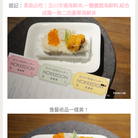
遊記：
青森必吃｜古川市場海鮮丼,一攤攤選海鮮料,組合
成獨一無二的豪華海鮮丼
像藝術品一樣美！