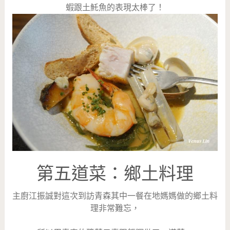
蝦跟土魠魚的表現太棒了！
第五道菜：鄉土料理
主廚江振誠對這次到訪青森其中一餐在地媽媽做的鄉土料
理非常難忘，