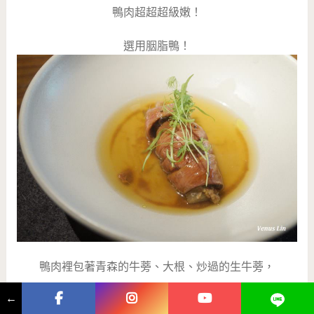
鴨肉超超超級嫩！
選用胭脂鴨！
鴨肉裡包著青森的牛蒡、大根、炒過的生牛蒡，
←
吃之前需要攪拌味噌醬，