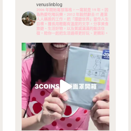
venuslinblog
2006 年開始寫部落格，一寫就是 19 年。因
為熱愛吃喝玩樂，2012 年毅然辭去 IT 產業
人人稱羨的工作，把「環遊世界」當作人生
目標。擅長用輕鬆有溫度的文字，分享美食
旅遊、生活好物，以及質感滿滿的飯店住
宿，陪你一起把生活過得更好玩、更精彩。