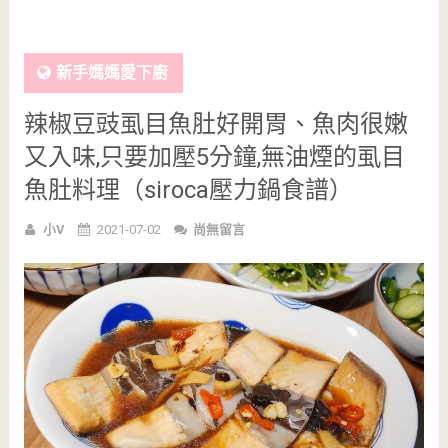
新手媽媽愛下廚
辣椒豆豉虱目魚肚好開胃、魚肉很嫩
又入味,只要加壓5分鐘,無油煙的虱目
魚肚料理（siroca壓力鍋食譜）
小V
2021-07-02
尚無留言