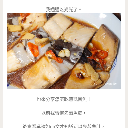
我通通吃光光了。
也來分享怎麼乾煎虱目魚！
以前我習慣先煎魚皮，
後來看吳淡如po文才知道可以先煎魚肚，