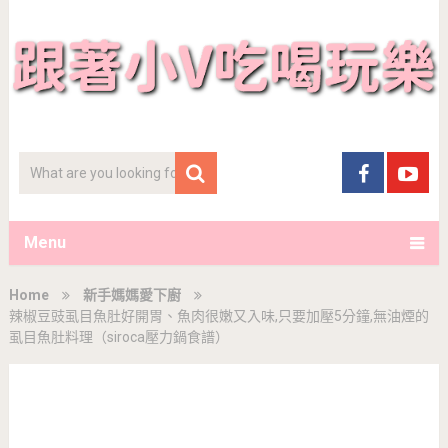
Menu
Home
新手媽媽愛下廚
辣椒豆豉虱目魚肚好開胃、魚肉很嫩又入味,只要加壓5分鐘,無油煙的
虱目魚肚料理（siroca壓力鍋食譜）