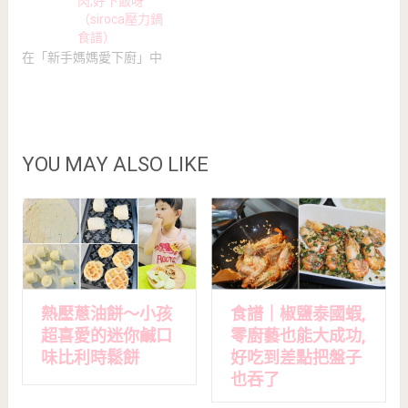
肉,好下飯呀
（siroca壓力鍋
食譜）
在「新手媽媽愛下廚」中
YOU MAY ALSO LIKE
熱壓蔥油餅～小孩
食譜｜椒鹽泰國蝦,
超喜愛的迷你鹹口
零廚藝也能大成功,
味比利時鬆餅
好吃到差點把盤子
也吞了