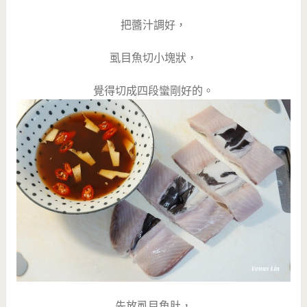
把醬汁調好，
虱目魚切小塊狀，
覺得切成四段蠻剛好的。
先放虱目魚肚，