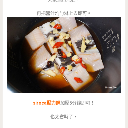
再把醬汁均勻淋上去即可。
siroca壓力鍋
加壓5分鐘即可！
也太省時了，