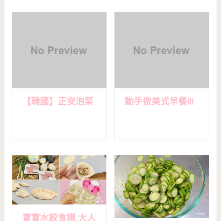
【韓國】正安泡菜
動手做美式早餐Ⅲ
寶寶水餃食譜,大人