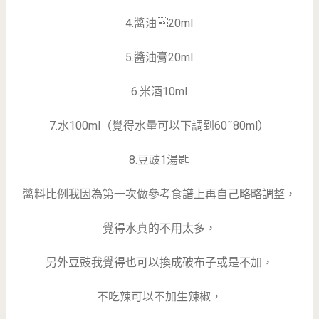
4.醬油20ml
5.醬油膏20ml
6.米酒10ml
7.水100ml（覺得水量可以下調到60˜80ml）
8.豆豉1湯匙
醬料比例我因為第一次做參考食譜上再自己略略調整，
覺得水真的不用太多，
另外豆豉我覺得也可以換成破布子或是不加，
不吃辣可以不加生辣椒，