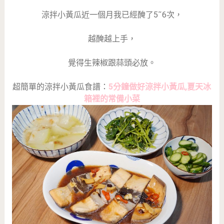
涼拌小黃瓜近一個月我已經醃了5˜6次，
越醃越上手，
覺得生辣椒跟蒜頭必放。
超簡單的涼拌小黃瓜食譜：
5分鐘做好涼拌小黃瓜,夏天冰
箱裡的常備小菜