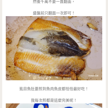
然後千萬不要一直翻面，
盛盤前只翻面一次即可！
虱目魚肚要煎到魚肉魚皮都恰恰最好吃！
我每次煎都是這麼完美呢！