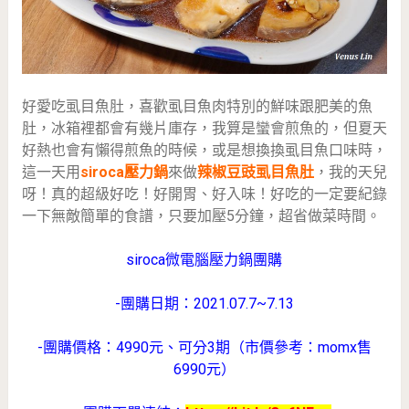
好愛吃虱目魚肚，喜歡虱目魚肉特別的鮮味跟肥美的魚
肚，冰箱裡都會有幾片庫存，我算是蠻會煎魚的，但夏天
好熱也會有懶得煎魚的時候，或是想換換虱目魚口味時，
這一天用
siroca壓力鍋
來做
辣椒豆豉虱目魚肚
，我的天兒
呀！真的超級好吃！好開胃、好入味！好吃的一定要紀錄
一下無敵簡單的食譜，只要加壓5分鐘，超省做菜時間。
siroca微電腦壓力鍋團購
-團購日期：2021.07.7~7.13
-團購價格：4990元、可分3期（市價參考：momx售
6990元）