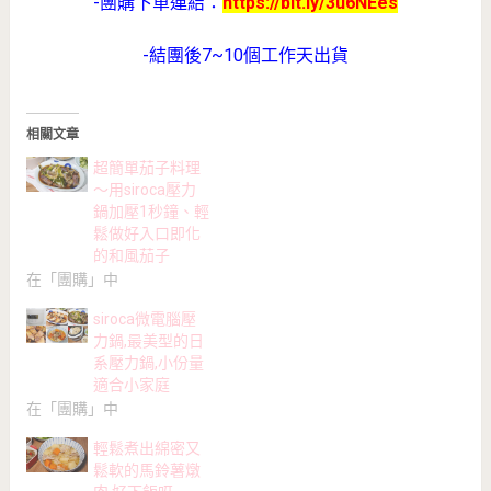
-團購下單連結：
https://bit.ly/3u6NEes
-結團後7~10個工作天出貨
相關文章
超簡單茄子料理
～用siroca壓力
鍋加壓1秒鐘、輕
鬆做好入口即化
的和風茄子
在「團購」中
siroca微電腦壓
力鍋,最美型的日
系壓力鍋,小份量
適合小家庭
在「團購」中
輕鬆煮出綿密又
鬆軟的馬鈴薯燉