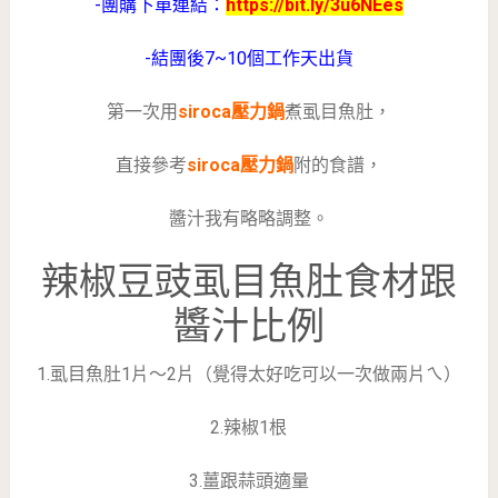
-團購下單連結：
https://bit.ly/3u6NEes
-結團後7~10個工作天出貨
第一次用
siroca壓力鍋
煮虱目魚肚，
直接參考
siroca壓力鍋
附的食譜，
醬汁我有略略調整。
辣椒豆豉虱目魚肚食材跟
醬汁比例
1.虱目魚肚1片～2片（覺得太好吃可以一次做兩片ㄟ）
2.辣椒1根
3.薑跟蒜頭適量