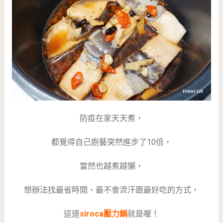
防疫在家天天煮，
都覺得自己廚藝突然進步了10倍，
當然也越煮越懶，
想辦法找最省時間、最不會流汗跟最好吃的方式，
這道
siroca壓力鍋
就是喔！