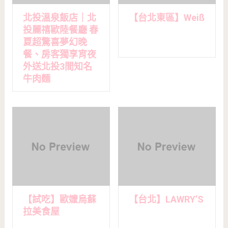
北投溫泉飯店｜北
【台北東區】Weiß
投麗禧歐陸餐廳 春
夏超驚喜夢幻晚
餐、房客獨享宵夜
外送北投3間知名
牛肉麵
【試吃】歐嬤烏蘇
【台北】LAWRY’S
拉美食屋