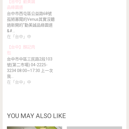
【台中】勤美誠
品綠園道
台中市西屯區公益路68號
孤陋寡聞的Venus其實沒聽
過新開的''勤美誠品綠園道
&#…
在「台中」中
【台中】顏記肉
包
台中市中區三民路2段103
號(第二市場) 04-2225-
3234 08:00~17:30 上一次
我…
在「台中」中
YOU MAY ALSO LIKE