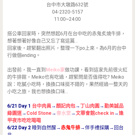
台中市大墩路632號
04-2320-5157
11:00~24:00
搭公車回家時，突然想起6月在台中吃的赤鬼炙燒牛排，
想著想著好像自己又忘了寫這篇…
回家後，趕緊翻出照片，整理一下po上來，為6月的台中
行做個ending。
出發前，我一直到
Meiko家
做功課，看到這家先前很火紅
的牛排館，Meiko也有吃過，趕緊問是否值得吃? Meiko
說：吃膩小吃時，換換口味挺不錯的，果然經過一整天的
小吃之旅，我也想換換口味…
6/21 Day 1
台中肉員
→
顏記肉包
→
丁山肉圓
→
勤美誠品
綠園道
→
Cold Stone
→
春水堂
→
文華會館check in
→
逢
甲夜市吃吃喝喝
6/22 Day 2
睡到自然醒→
赤鬼牛排
→伴手禮採購→回台
北