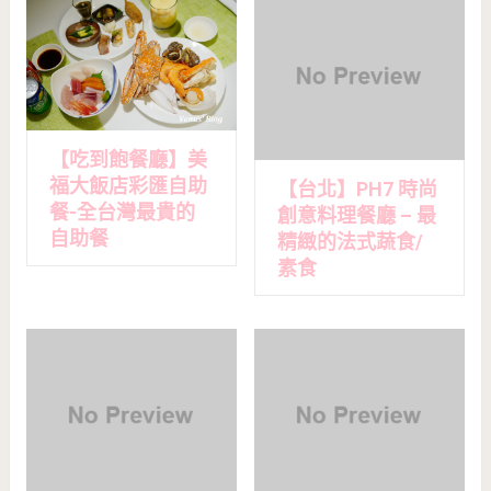
【吃到飽餐廳】美
福大飯店彩匯自助
【台北】PH7 時尚
餐-全台灣最貴的
創意料理餐廳 – 最
自助餐
精緻的法式蔬食/
素食