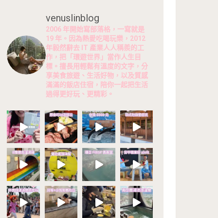
venuslinblog
2006 年開始寫部落格，一寫就是
19 年。因為熱愛吃喝玩樂，2012
年毅然辭去 IT 產業人人稱羨的工
作，把「環遊世界」當作人生目
標。擅長用輕鬆有溫度的文字，分
享美食旅遊、生活好物，以及質感
滿滿的飯店住宿，陪你一起把生活
過得更好玩、更精彩。