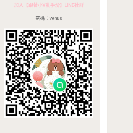
加入【跟著小V亂手滑】LINE社群
密碼：venus