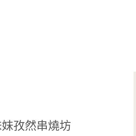
妹妹孜然串燒坊