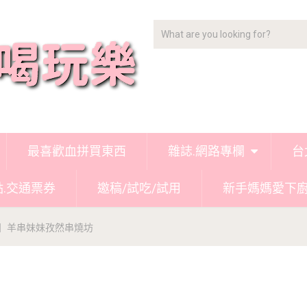
最喜歡血拼買東西
雜誌.網路專欄
台
點.交通票券
邀稿/試吃/試用
新手媽媽愛下
】羊串妹妹孜然串燒坊