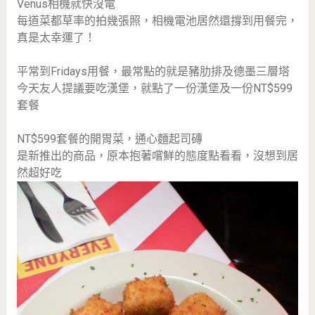
Venus相機就快沒電
每道菜都草率的拍幾張照，相機電池居然還撐到用餐完，
真是太幸運了！
平常到Fridays用餐，最常點的就是豬肋排及德墨三層塔
今天友人提議要吃漢堡，就點了一份漢堡及一份NT$599
套餐
NT$599套餐的開胃菜，通心麵起司磚
是新推出的商品，原本抱著嚐鮮的態度點看看，沒想到居
然超好吃