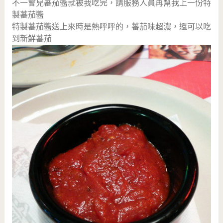
不一會兒蕃茄醬就被我吃完，請服務人員再幫我上一份特
製蕃茄醬
特製蕃茄醬送上來時是熱呼呼的，蕃茄味超濃，還可以吃
到新鮮蕃茄