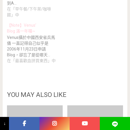
到A…
在「早午餐/下午茶/咖啡
館」中
【Note】Venus’
Blog 滿一年囉~
Venus攝於中國西安省兵馬
俑 一直記得自己似乎是
2006年11月23日申請
Blog，卻忘了是從哪天…
在「最喜歡血拼買東西」中
YOU MAY ALSO LIKE
↓