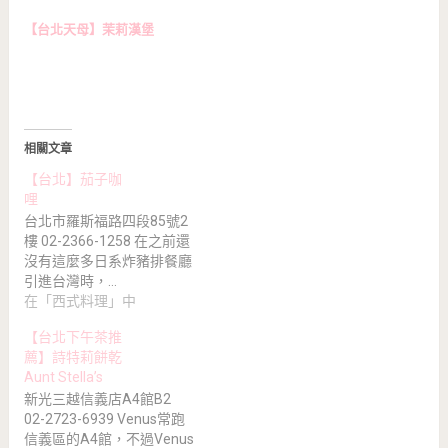
【台北天母】茉莉漢堡
相關文章
【台北】茄子咖
哩
台北市羅斯福路四段85號2
樓 02-2366-1258 在之前還
沒有這麼多日系炸豬排餐廳
引進台灣時，…
在「西式料理」中
【台北下午茶推
薦】詩特莉餅乾
Aunt Stella’s
新光三越信義店A4館B2
02-2723-6939 Venus常跑
信義區的A4館，不過Venus