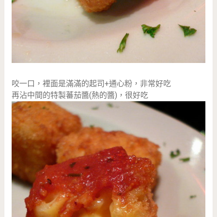
咬一口，裡面是滿滿的起司+通心粉，非常好吃
再沾中間的特製蕃茄醬(熱的醬)，很好吃