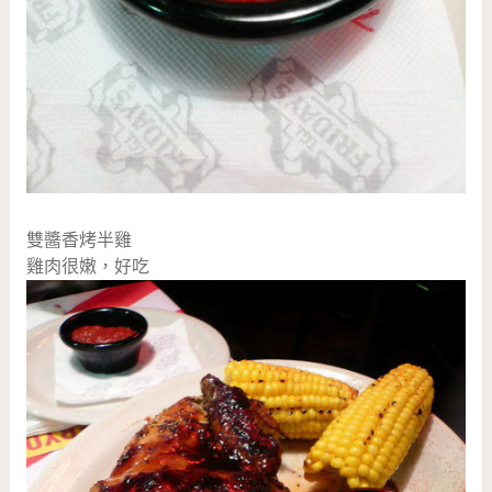
雙醬香烤半雞
雞肉很嫩，好吃