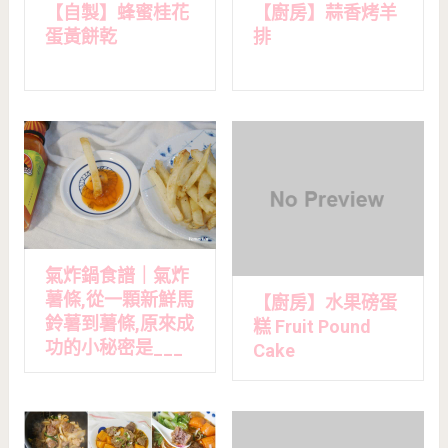
【自製】蜂蜜桂花
【廚房】蒜香烤羊
蛋黃餅乾
排
氣炸鍋食譜｜氣炸
薯條,從一顆新鮮馬
【廚房】水果磅蛋
鈴薯到薯條,原來成
糕 Fruit Pound
功的小秘密是___
Cake