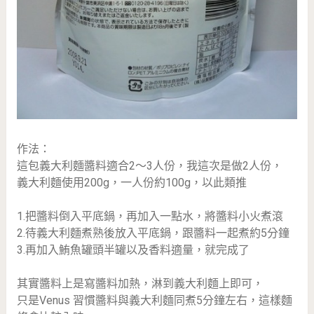
作法：
這包義大利麵醬料適合2～3人份，我這次是做2人份，
義大利麵使用200g，一人份約100g，以此類推
1.把醬料倒入平底鍋，再加入一點水，將醬料小火煮滾
2.待義大利麵煮熟後放入平底鍋，跟醬料一起煮約5分鐘
3.再加入鮪魚罐頭半罐以及香料適量，就完成了
其實醬料上是寫醬料加熱，淋到義大利麵上即可，
只是Venus 習慣醬料與義大利麵同煮5分鐘左右，這樣麵