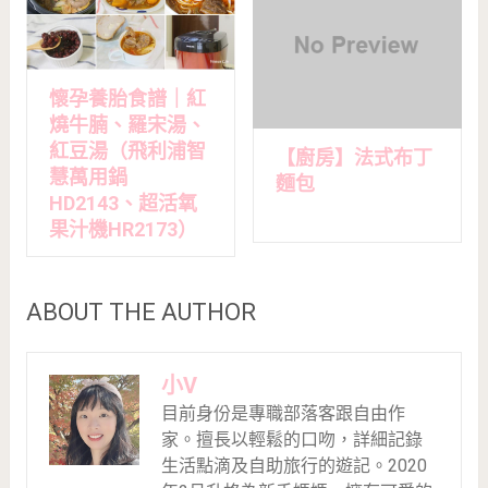
懷孕養胎食譜｜紅
燒牛腩、羅宋湯、
紅豆湯（飛利浦智
【廚房】法式布丁
慧萬用鍋
麵包
HD2143、超活氧
果汁機HR2173）
ABOUT THE AUTHOR
小V
目前身份是專職部落客跟自由作
家。擅長以輕鬆的口吻，詳細記錄
生活點滴及自助旅行的遊記。2020