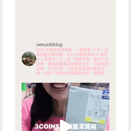
venuslinblog
2006 年開始寫部落格，一寫就是 19 年。因
為熱愛吃喝玩樂，2012 年毅然辭去 IT 產業
人人稱羨的工作，把「環遊世界」當作人生
目標。擅長用輕鬆有溫度的文字，分享美食
旅遊、生活好物，以及質感滿滿的飯店住
宿，陪你一起把生活過得更好玩、更精彩。