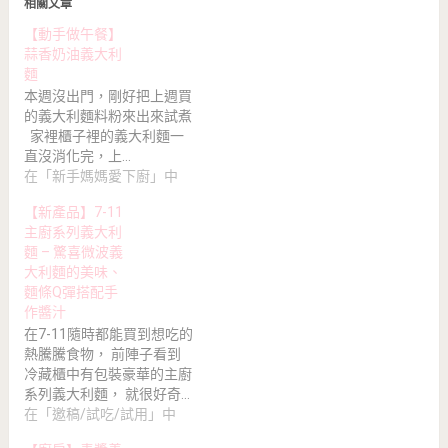
相關文章
【動手做午餐】
蒜香奶油義大利
麵
本週沒出門，剛好把上週買
的義大利麵料粉來出來試煮
家裡櫃子裡的義大利麵一
直沒消化完，上…
在「新手媽媽愛下廚」中
【新產品】7-11
主廚系列義大利
麵 – 驚喜微波義
大利麵的美味、
麵條Q彈搭配手
作醬汁
在7-11隨時都能買到想吃的
熱騰騰食物， 前陣子看到
冷藏櫃中有包裝豪華的主廚
系列義大利麵， 就很好奇…
在「邀稿/試吃/試用」中