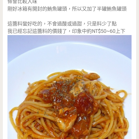
條會比較入味
剛好冰箱有開封的鮪魚罐頭，所以又加了半罐鮪魚罐頭
這醬料蠻好吃的，不會過酸或過甜，只是料少了點
我已經忘記這醬料的價錢了，印象中約NT$50~60上下