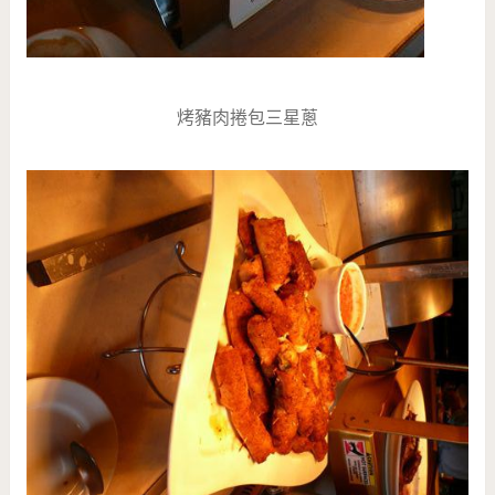
烤豬肉捲包三星蔥