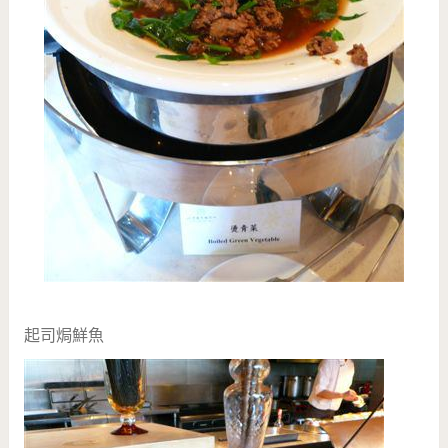
起司焗鮮魚