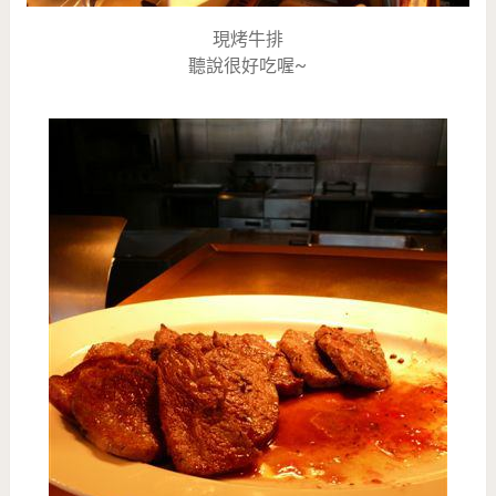
現烤牛排
聽說很好吃喔~