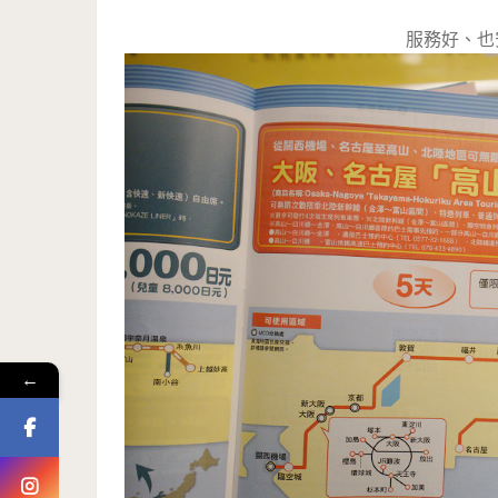
服務好、也
←