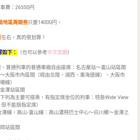
車費：26550円
陸地區周遊券
只要14000円，
折
左右，真的很划算！
等如下：
（也可以參考
中文官網
）
速、普通列車的普通車廂自由座席：名古屋站～富山站區間
～大阪市內區間（經由北陸、湖西、東海道線）、大阪市
場線）
金澤站區間
 下列為主要可搭乘、有指定席坐位的列車：特急Wide View
a，但不能搭指定席）
金澤線，高山-富山線：高山濃飛巴士中心～白川鄉～金澤之
岡站區間