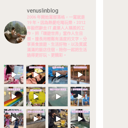
venuslinblog
2006 年開始寫部落格，一寫就是
19 年。因為熱愛吃喝玩樂，2012
年毅然辭去 IT 產業人人稱羨的工
作，把「環遊世界」當作人生目
標。擅長用輕鬆有溫度的文字，分
享美食旅遊、生活好物，以及質感
滿滿的飯店住宿，陪你一起把生活
過得更好玩、更精彩。