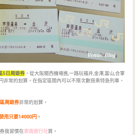
區5日周遊券
，從大阪關西機場進,一路玩福井,金澤,富山,合掌
000円非常的划算，在指定區間內可以不限次數搭乘特急列車、
區周遊券
非常的划算，
使用只要14000円
。
券我習慣在
東南旅行社
買，