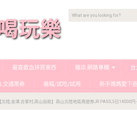
最喜歡血拼買東西
雜誌.網路專欄
台
點.交通票券
邀稿/試吃/試用
新手媽媽愛下
【北陸,金澤,合掌村,高山自助】高山北陸地區周遊券JR PASS,5日1400