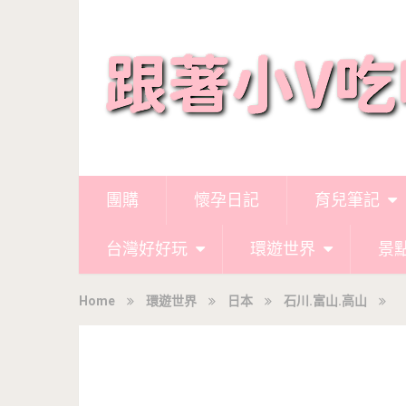
團購
懷孕日記
育兒筆記
台灣好好玩
環遊世界
景
Home
環遊世界
日本
石川.富山.高山