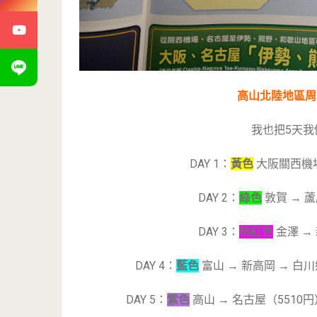
高山北陸地區周
我也把5天
DAY 1：
黃色
大阪關西機場
DAY 2：
綠色
敦賀 → 蘆
DAY 3：
桃紅色
金澤 → 
DAY 4：
藍色
富山 → 新高岡 → 白川鄉
DAY 5：
紫色
高山 → 名古屋（5510円