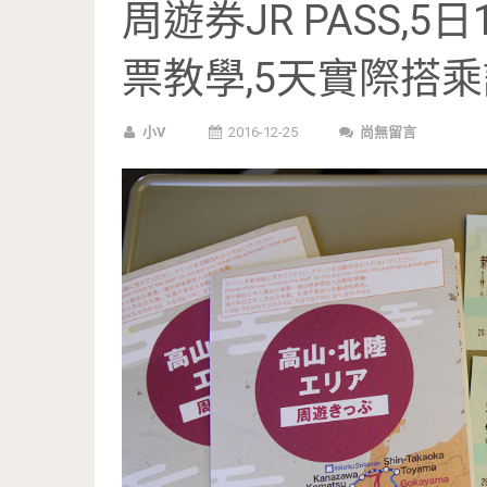
周遊券JR PASS,5
票教學,5天實際搭
小V
2016-12-25
尚無留言