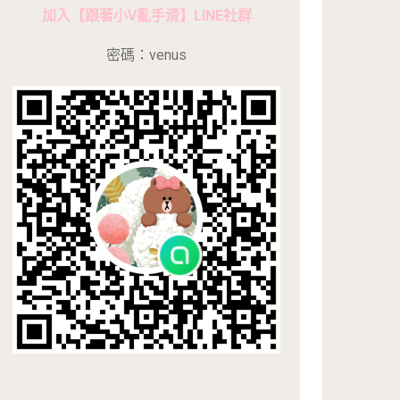
加入【跟著小V亂手滑】LINE社群
密碼：venus