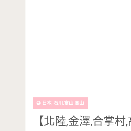
日本
,
石川.富山.高山
【北陸,金澤,合掌