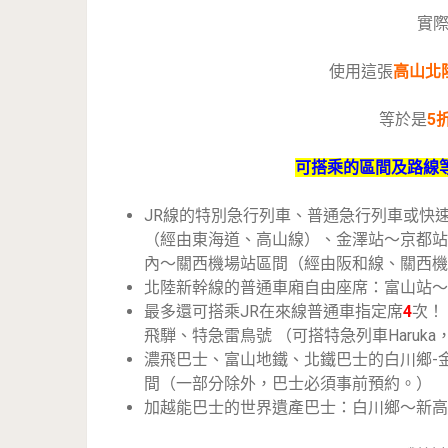
實際
使用這張
高山北
等於是
5
可搭乘的區間及路線
JR線的特別急行列車、普通急行列車或快
（經由東海道、高山線）、金澤站～京都站
內～關西機場站區間（經由阪和線、關西機
北陸新幹線的普通車廂自由座席：富山站～
最多還可搭乘JR在來線普通車指定席
4
次！
飛騨、特急雷鳥號 （可搭特急列車Haruk
濃飛巴士、富山地鐵、北鐵巴士的白川鄉-
間（一部分除外，巴士必須事前預約。）
加越能巴士的世界遺產巴士：白川鄉～新高