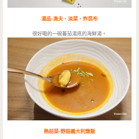
湯品-漁夫、淡菜、炸昆布
很好喝的一碗蕃茄湯底的海鮮湯。
熱前菜-野菇義大利燉飯