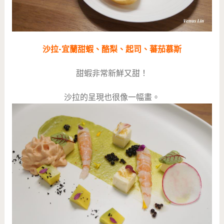
沙拉-宜蘭甜蝦、酪梨、起司、蕃茄慕斯
甜蝦非常新鮮又甜！
沙拉的呈現也很像一幅畫。