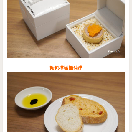
麵包搭橄欖油醋