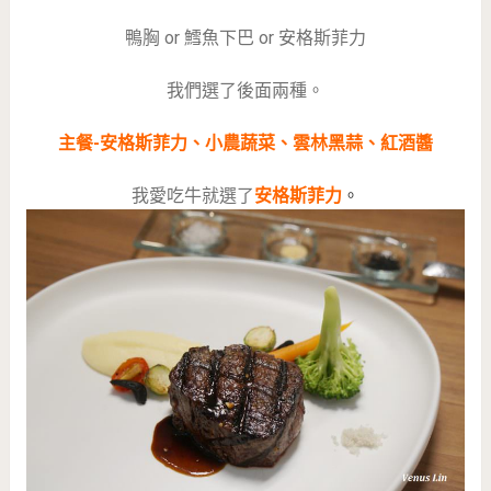
鴨胸 or 鱈魚下巴 or 安格斯菲力
我們選了後面兩種。
主餐-安格斯菲力、小農蔬菜、雲林黑蒜、紅酒醬
我愛吃牛就選了
安格斯菲力
。