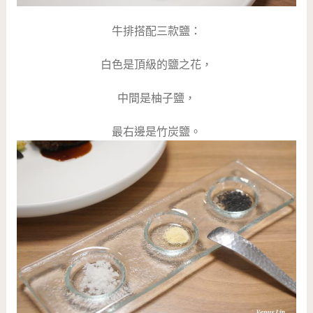
牛排搭配三款鹽：
白色是頂級的鹽之花，
中間是柚子鹽，
最右邊是竹炭鹽。