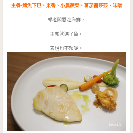
主餐-鱈魚下巴、米香、小農蔬菜、蕃茄醬莎莎、味噌
郭老闆愛吃海鮮，
主餐就選了魚，
表現也不賴呢。