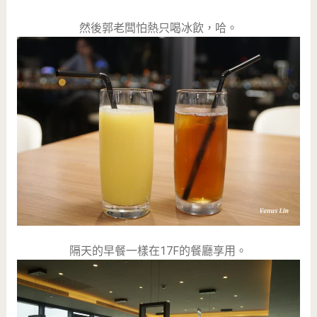
然後郭老闆怕熱只喝冰飲，哈。
隔天的早餐一樣在17F的餐廳享用。