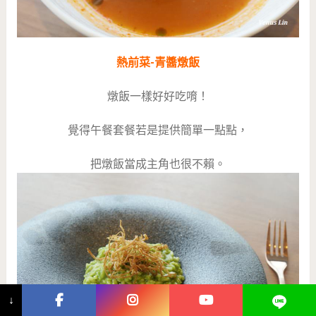
熱前菜-青醬燉飯
燉飯一樣好好吃唷！
覺得午餐套餐若是提供簡單一點點，
把燉飯當成主角也很不賴。
↓