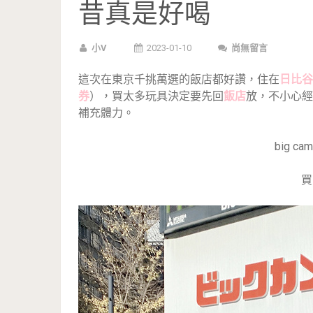
昔真是好喝
小V
2023-01-10
尚無留言
這次在東京千挑萬選的飯店都好讚，住在
日比谷
券
），買太多玩具決定要先回
飯店
放，不小心經
補充體力。
big 
買