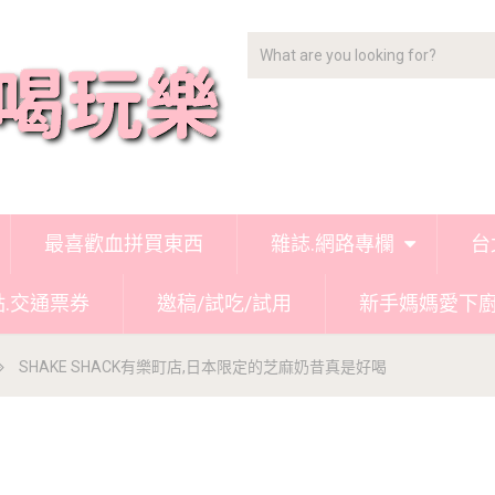
最喜歡血拼買東西
雜誌.網路專欄
台
點.交通票券
邀稿/試吃/試用
新手媽媽愛下
SHAKE SHACK有樂町店,日本限定的芝麻奶昔真是好喝