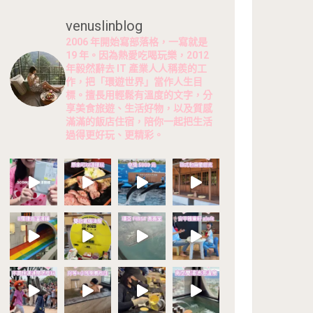
venuslinblog
2006 年開始寫部落格，一寫就是
19 年。因為熱愛吃喝玩樂，2012
年毅然辭去 IT 產業人人稱羨的工
作，把「環遊世界」當作人生目
標。擅長用輕鬆有溫度的文字，分
享美食旅遊、生活好物，以及質感
滿滿的飯店住宿，陪你一起把生活
過得更好玩、更精彩。