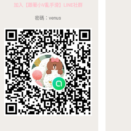
加入【跟著小V亂手滑】LINE社群
密碼：venus