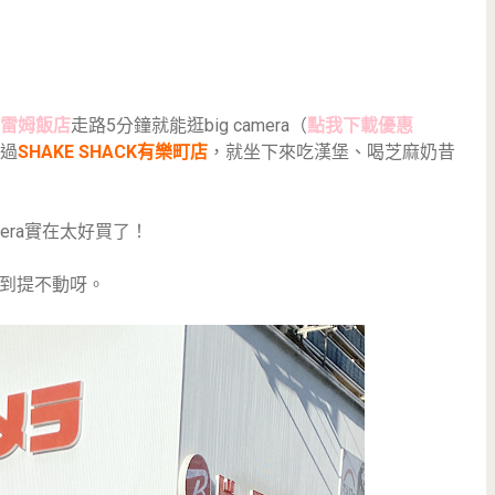
雷姆飯店
走路5分鐘就能逛big camera（
點我下載優惠
過
SHAKE SHACK有樂町店
，就坐下來吃漢堡、喝芝麻奶昔
camera實在太好買了！
到提不動呀。