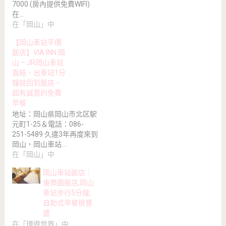
7000 (房內提供免費WIFI)
在…
在「岡山」中
【岡山車站平價
飯店】VIA INN 岡
山 – JR岡山車站
直結、出車站1分
鐘就回到飯店、
超有誠意的免費
早餐
地址：岡山県岡山市北区駅
元町1-25＆電話：086-
251-5489 久違3年再度來到
岡山，岡山車站…
在「岡山」中
岡山車站飯店｜
後樂園飯店,岡山
車站步行5分鐘,
自助式早餐很豐
盛
在「環遊世界」中