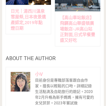
日光｜湯西川溫泉
雪屋祭,日本夜景遺
【高山車站飯店】
產認定,2019年點
飛驒高山華盛頓廣
燈日期
場飯店-JR高山站
正對面,日式早餐豐
盛又好吃
ABOUT THE AUTHOR
小V
目前身份是專職部落客跟自由作
家。擅長以輕鬆的口吻，詳細記錄
生活點滴及自助旅行的遊記。2020
年2月升格為新手媽媽，擁有可愛的
女兒菲菲。2023年嘗試做