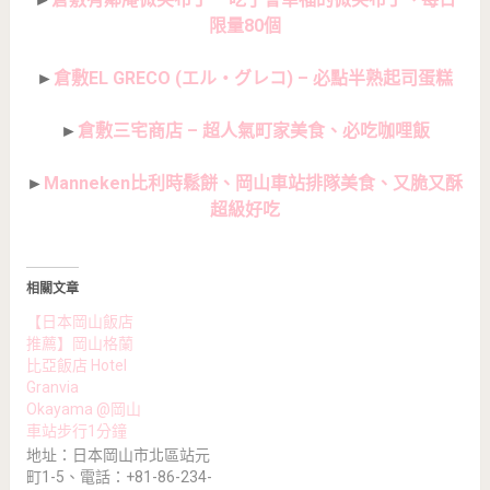
限量80個
►
倉敷EL GRECO (エル・グレコ) – 必點半熟起司蛋糕
►
倉敷三宅商店 – 超人氣町家美食、必吃咖哩飯
►
Manneken比利時鬆餅、岡山車站排隊美食、又脆又酥
超級好吃
相關文章
【日本岡山飯店
推薦】岡山格蘭
比亞飯店 Hotel
Granvia
Okayama @岡山
車站步行1分鐘
地址：日本岡山市北區站元
町1-5、電話：+81-86-234-