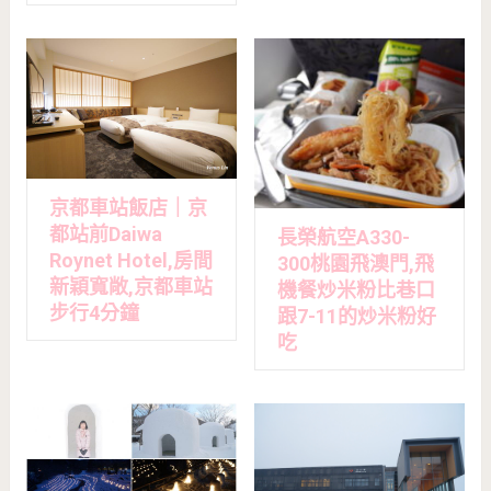
京都車站飯店｜京
都站前Daiwa
長榮航空A330-
Roynet Hotel,房間
300桃園飛澳門,飛
新穎寬敞,京都車站
機餐炒米粉比巷口
步行4分鐘
跟7-11的炒米粉好
吃