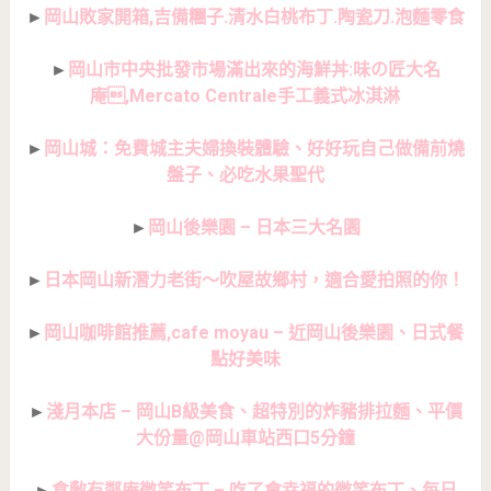
►
岡山敗家開箱,吉備糰子.清水白桃布丁.陶瓷刀.泡麵零食
►
岡山市中央批發市場滿出來的海鮮丼:味の匠大名
庵,Mercato Centrale手工義式冰淇淋
►
岡山城：免費城主夫婦換裝體驗、好好玩自己做備前燒
盤子、必吃水果聖代
►
岡山後樂園 – 日本三大名園
►
日本岡山新潛力老街～吹屋故鄉村，適合愛拍照的你！
►
岡山咖啡館推薦,cafe moyau – 近岡山後樂園、日式餐
點好美味
►
淺月本店 – 岡山B級美食、超特別的炸豬排拉麵、平價
大份量@岡山車站西口5分鐘
►
倉敷有鄰庵微笑布丁 – 吃了會幸福的微笑布丁、每日