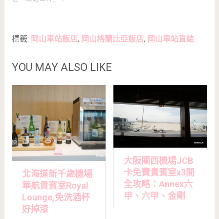
標籤:
岡山車站飯店
,
岡山格蘭比亞飯店
,
岡山車站直結
YOU MAY ALSO LIKE
大阪關西機場JCB
卡免費貴賓室x3間
北海道新千歲機場
全攻略：Annex六
華航貴賓室Royal
甲、六甲、金剛
Lounge,免洗酒杯
好掉漆