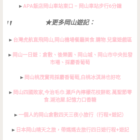
►
APA飯店岡山車站東口 – 岡山車站步行6分鐘
★更多岡山遊記：
►
台灣虎航直飛岡山,岡山機場餐廳美食.購物.兒童遊戲區
►
岡山一日遊：倉敷、後樂園、岡山城、岡山市中央批發
市場、採麝香葡萄
►
岡山桃茂實苑採麝香葡萄,白桃冰淇淋也好吃
►
岡山四國敗家,今治毛巾.瀨戶內檸檬花枝餅乾.萬聖節零
食.湖池屋.記憶力口香糖
►
一個人的岡山倉敷四天三夜小旅行（行程+遊記）
►
日本岡山晴天之旅，帶媽媽去旅行四日遊行程+遊記