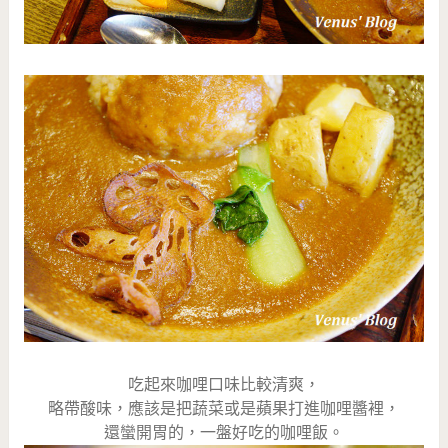
吃起來咖哩口味比較清爽，
略帶酸味，應該是把蔬菜或是蘋果打進咖哩醬裡，
還蠻開胃的，一盤好吃的咖哩飯。