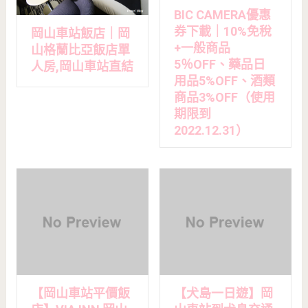
BIC CAMERA優惠
券下載｜10%免稅
岡山車站飯店｜岡
+一般商品
山格蘭比亞飯店單
5％OFF、藥品日
人房,岡山車站直結
用品5%OFF、酒類
商品3%OFF（使用
期限到
2022.12.31）
【岡山車站平價飯
【犬島一日遊】岡