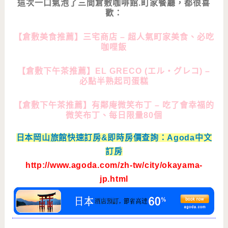
這次一口氣泡了三間倉敷咖啡館.町家餐廳，都很喜
歡：
【倉敷美食推薦】三宅商店 – 超人氣町家美食、必吃
咖哩飯
【倉敷下午茶推薦】EL GRECO (エル・グレコ) –
必點半熟起司蛋糕
【倉敷下午茶推薦】有鄰庵微笑布丁 – 吃了會幸福的
微笑布丁、每日限量80個
日本岡山旅館快速訂房&即時房價查詢：Agoda中文
訂房
http://www.agoda.com/zh-tw/city/okayama-
jp.html