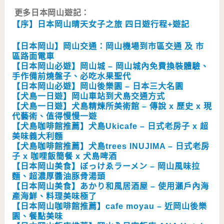
更多日本岡山遊記：
【序】日本岡山晴天女子之旅 四日遊行程+遊記
【日本岡山】岡山交通：岡山機場到市區交通 及 市
區路面電車
【日本岡山必遊】岡山城 – 岡山城內免費換裝體驗、
手作備前燒盤子、必吃水果聖代
【日本岡山必遊】岡山後樂園 – 日本三大名園
【犬島一日遊】岡山車站到犬島交通方式
【犬島一日遊】犬島精煉所美術館 – 傳說 x 歷史 x 現
代藝術、值得慢慢一遊
【犬島咖啡館推薦】犬島Ukicafe – 日式老房子 x 超
美味義大利麵
【犬島咖啡館推薦】犬島trees INUJIMA – 日式老房
子 x 咖哩飯簡餐 x 犬島啤酒
【日本岡山美食】ぼっけゑラーメン – 岡山風味拉
麵、超濃厚醬油豚骨湯頭
【日本岡山美食】あかり和風居酒屋 – 使用瀨戶內海
產海鮮、料理美味極了
【日本岡山咖啡館推薦】cafe moyau – 近岡山後樂
園、餐點美味