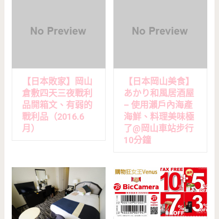
【日本敗家】岡山
【日本岡山美食】
倉敷四天三夜戰利
あかり和風居酒屋
品開箱文、有弱的
– 使用瀨戶內海產
戰利品（2016.6
海鮮、料理美味極
月）
了@岡山車站步行
10分鐘