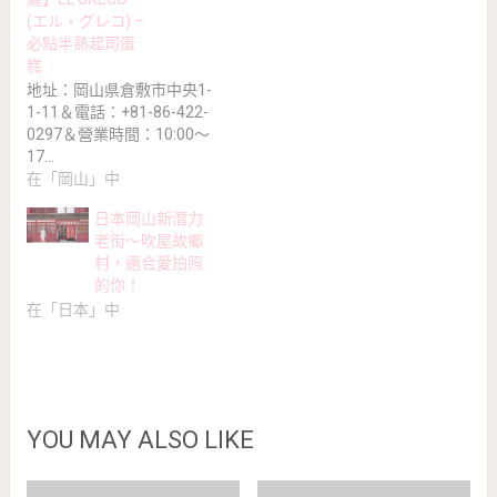
(エル・グレコ) –
必點半熟起司蛋
糕
地址：岡山県倉敷市中央1-
1-11＆電話：+81-86-422-
0297＆營業時間：10:00～
17…
在「岡山」中
日本岡山新潛力
老街～吹屋故鄉
村，適合愛拍照
的你！
在「日本」中
YOU MAY ALSO LIKE