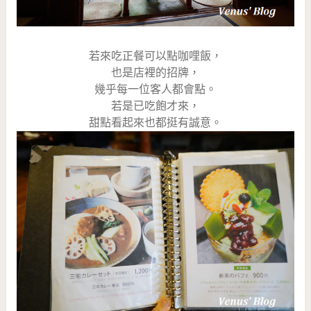
若來吃正餐可以點咖哩飯，
也是店裡的招牌，
幾乎每一位客人都會點。
若是已吃飽才來，
甜點看起來也都挺有誠意。