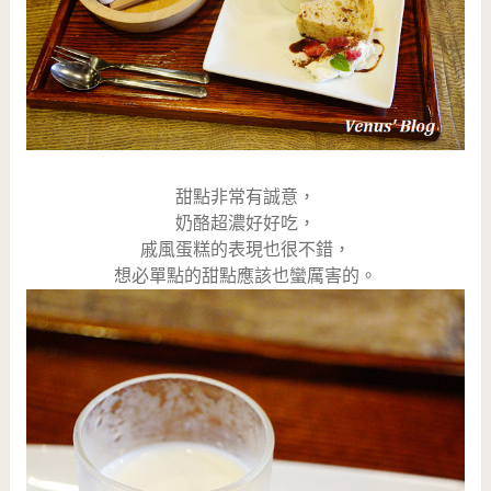
甜點非常有誠意，
奶酪超濃好好吃，
戚風蛋糕的表現也很不錯，
想必單點的甜點應該也蠻厲害的。