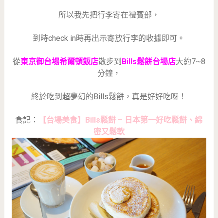
所以我先把行李寄在禮賓部，
到時check in時再出示寄放行李的收據即可。
從
東京御台場希爾頓飯店
散步到
Bills鬆餅台場店
大約7~8
分鐘，
終於吃到超夢幻的Bills鬆餅，真是好好吃呀！
食記：
【台場美食】Bills鬆餅 – 日本第一好吃鬆餅、綿
密又鬆軟