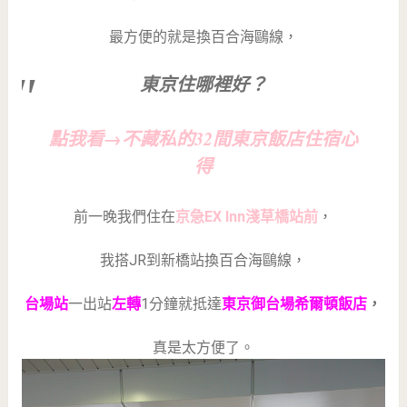
最方便的就是換百合海鷗線，
東京住哪裡好？
點我看→不藏私的32間東京飯店住宿心
得
前一晚我們住在
京急EX Inn淺草橋站前
，
我搭JR到新橋站換百合海鷗線，
台場站
一出站
左轉
1分鐘就抵達
東京御台場希爾頓飯店
，
真是太方便了。