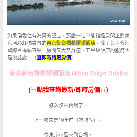
如果偏愛住有海景的飯店，那麼一定不能錯過房間正對東
京灣彩虹橋美景的
東京御台場希爾頓飯店
，除了與百合海
鷗線台場站直結，房間又大又舒適，五星級飯店的服務也
是沒話說。（
查即時特惠房價
）
東京御台場希爾頓飯店 Hilton Tokyo Odaiba
(↑↑點我查詢最新/即時房價↑↑)
好久沒來台場了，
上一次來是10年前（誇張ㄟ）。
從東京市區來到台場，