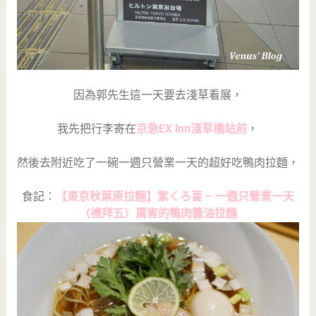
因為郭先生這一天要去淺草看展，
我先把行李寄在
京急EX Inn淺草橋站前
，
然後去附近吃了一碗一週只營業一天的超好吃鴨肉拉麵，
食記：
【東京秋葉原拉麵】紫くろ喜 – 一週只營業一天
（禮拜五）厲害的鴨肉醬油拉麵