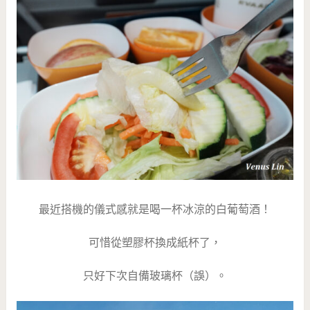
最近搭機的儀式感就是喝一杯冰涼的白葡萄酒！
可惜從塑膠杯換成紙杯了，
只好下次自備玻璃杯（誤）。