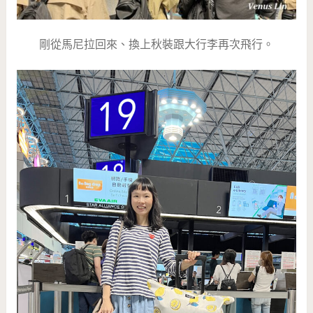
剛從馬尼拉回來、換上秋裝跟大行李再次飛行。