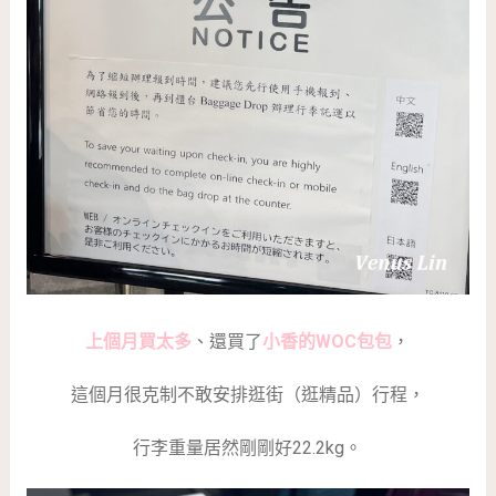
上個月買太多
、還買了
小香的WOC包包
，
這個月很克制不敢安排逛街（逛精品）行程，
行李重量居然剛剛好22.2kg。