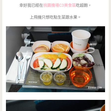
幸好我已經在
桃園機場C3美食區
吃超飽，
上飛機只想吃點生菜跟水果。