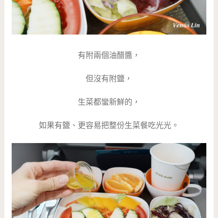
有附兩個油醋醬，
但沒有附鹽，
生菜都蠻新鮮的，
如果有鹽、更容易把整份生菜餐吃光光。