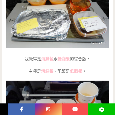
我覺得是
海鮮餐
跟
低脂餐
的綜合版，
主餐是
海鮮餐
、配菜是
低脂餐
。
↓