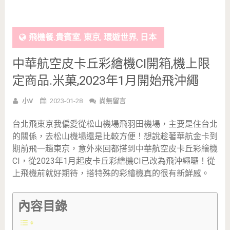
飛機餐.貴賓室
,
東京
,
環遊世界
,
日本
中華航空皮卡丘彩繪機CI開箱,機上限
定商品.米菓,2023年1月開始飛沖繩
小V
2023-01-28
尚無留言
台北飛東京我偏愛從松山機場飛羽田機場，主要是住台北
的關係，去松山機場還是比較方便！想說趁著華航金卡到
期前飛一趟東京，意外來回都搭到中華航空皮卡丘彩繪機
CI，從2023年1月起皮卡丘彩繪機CI已改為飛沖繩囉！從
上飛機前就好期待，搭特殊的彩繪機真的很有新鮮感。
內容目錄