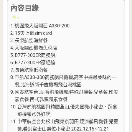
內容目錄
桃園飛大阪關西 A330-200
15天上網sim card
長榮航空海鮮餐
大阪關西機場免稅店
B777-300ER商務艙
B777-300ER豪經艙
長榮航空低脂餐
華航A330-300商務艙飛機餐,高空中過最美味的一
餐,北海道新千歲機場飛台灣桃園
國泰航空台北-香港飛機餐,特殊飛機餐:兒童餐.印度
素食餐.西式乳蛋類素食餐
台灣虎航桃園飛韓國釜山,優先登機小秘密、蔬食
飛機餐意外好吃
中華航空台北松山飛東京羽田,經濟艙飛機餐.兒童
餐,看到富士山選位小秘密 2022.12.15~12.21