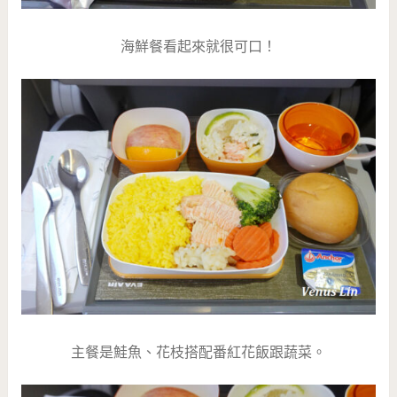
海鮮餐看起來就很可口！
主餐是鮭魚、花枝搭配番紅花飯跟蔬菜。