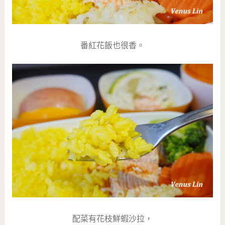
番紅花飯也很香。
配菜有花枝鮮蝦沙拉，