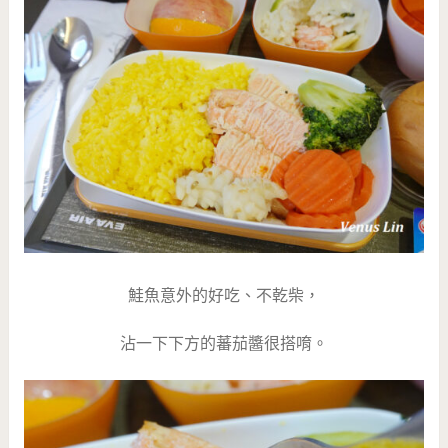
鮭魚意外的好吃、不乾柴，
沾一下下方的蕃茄醬很搭唷。