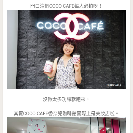
門口這個COCO CAFE每人必拍呀！
沒做太多功課就跑來，
其實COCO CAFE香奈兒咖啡館實際上是美妝店啦。