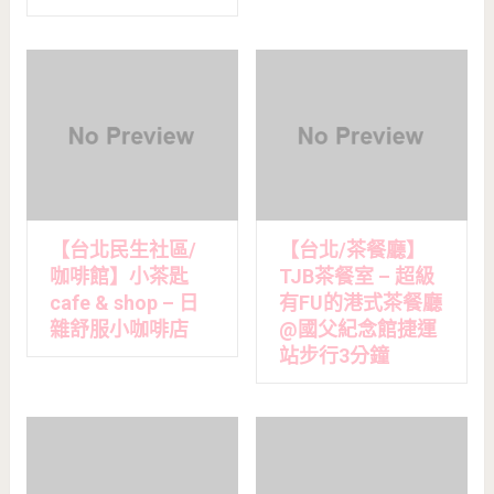
【台北民生社區/
【台北/茶餐廳】
咖啡館】小茶匙
TJB茶餐室 – 超級
cafe & shop – 日
有FU的港式茶餐廳
雜舒服小咖啡店
@國父紀念館捷運
站步行3分鐘