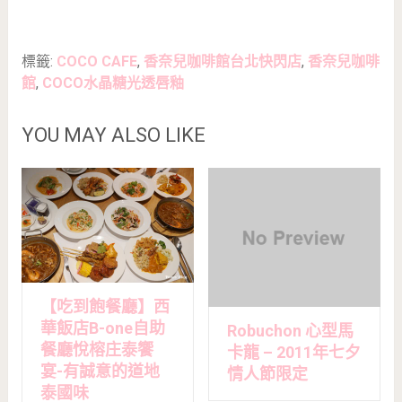
標籤:
COCO CAFE
,
香奈兒咖啡館台北快閃店
,
香奈兒咖啡
館
,
COCO水晶糖光透唇釉
YOU MAY ALSO LIKE
【吃到飽餐廳】西
華飯店B-one自助
Robuchon 心型馬
餐廳悅榕庄泰饗
卡龍 – 2011年七夕
宴-有誠意的道地
情人節限定
泰國味