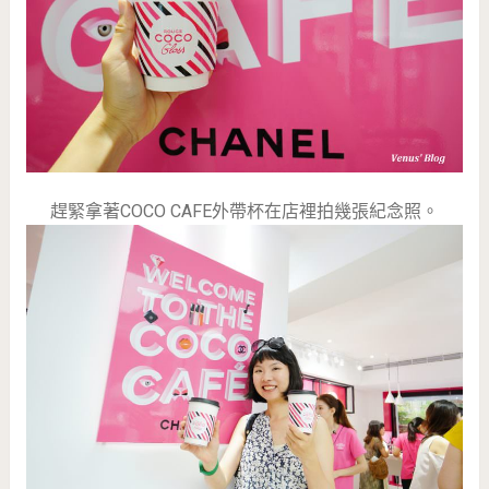
趕緊拿著COCO CAFE外帶杯在店裡拍幾張紀念照。