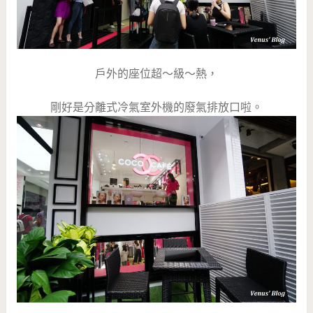
戶外的座位超～級～熱，
剛好是分離式冷氣室外機的廢氣排放口啦。