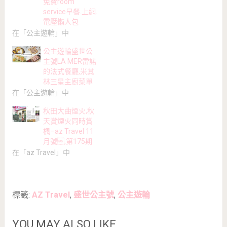
免費room
service早餐.上網.
電壓懶人包
在「公主遊輪」中
公主遊輪盛世公
主號LA MER雷諾
的法式餐廳,米其
林三星主廚菜單
在「公主遊輪」中
秋田大曲煙火,秋
天賞煙火同時賞
楓–az Travel 11
月號,第175期
在「az Travel」中
標籤:
AZ Travel
,
盛世公主號
,
公主遊輪
YOU MAY ALSO LIKE