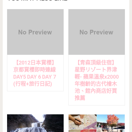
【2012日本賞櫻】
【青森頂級住宿】
京都賞櫻即時連線
星野リゾート界津
DAY5 DAY 6 DAY 7
輕- 蘋果溫泉x2000
(行程+旅行日記)
年樹齡的古代檜木
池、館內商店好買
推薦