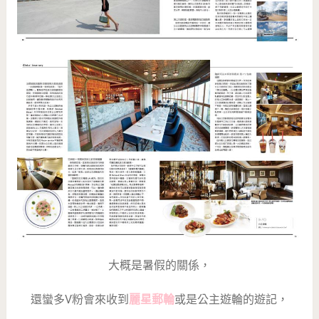
大概是暑假的關係，
還蠻多V粉會來收到
麗星郵輪
或是公主遊輪的遊記，