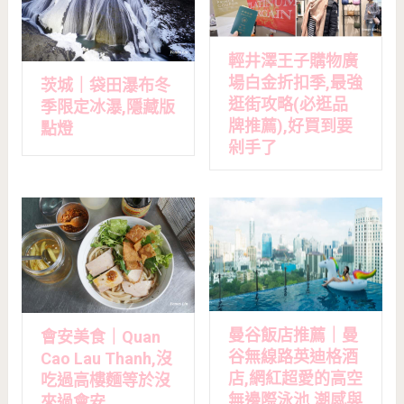
輕井澤王子購物廣
場白金折扣季,最強
茨城｜袋田瀑布冬
逛街攻略(必逛品
季限定冰瀑,隱藏版
牌推薦),好買到要
點燈
剁手了
曼谷飯店推薦｜曼
會安美食｜Quan
谷無線路英迪格酒
Cao Lau Thanh,沒
店,網紅超愛的高空
吃過高樓麵等於沒
無邊際泳池,潮感與
來過會安