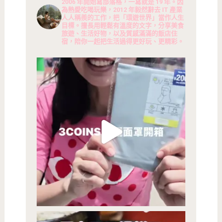
2006 年開始寫部落格，一寫就是 19 年。因
為熱愛吃喝玩樂，2012 年毅然辭去 IT 產業
人人稱羨的工作，把「環遊世界」當作人生
目標。擅長用輕鬆有溫度的文字，分享美食
旅遊、生活好物，以及質感滿滿的飯店住
宿，陪你一起把生活過得更好玩、更精彩。