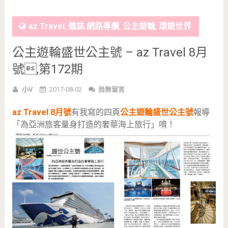
az Travel
,
雜誌.網路專欄
,
公主遊輪
,
環遊世界
公主遊輪盛世公主號 – az Travel 8月
號,第172期
小V
2017-08-02
尚無留言
az Travel 8月號
有我寫的四頁
公主遊輪盛世公主號
報導
「為亞洲旅客量身打造的奢華海上旅行」唷！