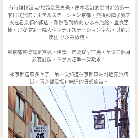
有時候找飯店/旅館是靠直覺，原本我訂的是附近的另一
家日式旅館：ホテルステーション京都，然後那陣子我天
天在看京都的飯店，剛好看到這家
ひふみ旅館，直覺更
棒，只安排第一晚入住
ホテルステーション京都，其餘六
晚住 ひふみ旅館。
到京都賞櫻或是賞楓，建議一定要提早訂房，至少三個月
前要訂房，不然大旺季一房難求。
來京都這麼多次了，第一次知道在京都車站附近有旅館
街，兩旁都是挺有味道的日式旅館。