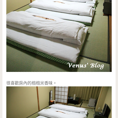
很喜歡房內的榻榻米香味。