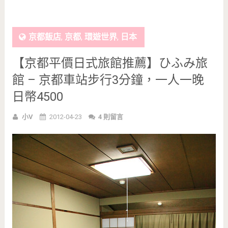
京都飯店
,
京都
,
環遊世界
,
日本
【京都平價日式旅館推薦】ひふみ旅
館 – 京都車站步行3分鐘，一人一晚
日幣4500
小V
2012-04-23
4 則留言