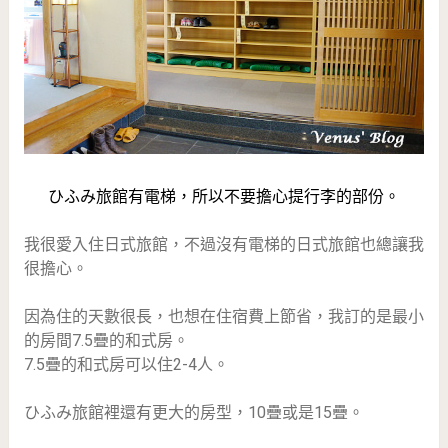
ひふみ旅館有電梯，所以不要擔心提行李的部份。
我很愛入住日式旅館，不過沒有電梯的日式旅館也總讓我
很擔心。
因為住的天數很長，也想在住宿費上節省，我訂的是最小
的房間7.5疊的和式房。
7.5疊的和式房可以住2-4人。
ひふみ旅館裡還有更大的房型，10疊或是15疊。