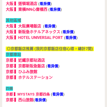
大阪 ▍道頓堀酒店
(
看房價
)
大阪 ▍東橫INN心齋橋西
(
看房價
)
其他區域
大阪 ▍大阪廣場飯店
(
看房價
)
大阪 ▍新阪急ホテルアネックス
(
看房價
)
大阪 ▍HOTEL UNIVERSAL PORT
(
看房價
)
◎京都飯店推薦 (我的京都飯店住宿心得，總計7間)
京都車站
京都 ▍近鐵京都站酒店
京都 ▍京都新阪急飯店
(
看房價
)
京都 ▍ひふみ旅館
京都 ▍ホテルステーション
四條
京都 ▍MYSTAYS 京都四条
(
看房價
)
京都 ▍西山旅館
(
看房價
)