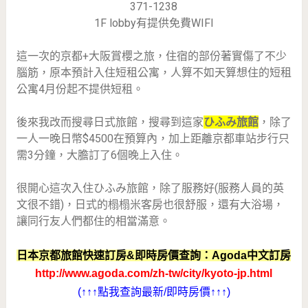
371-1238
1F lobby有提供免費WIFI
這一次的京都+大阪賞櫻之旅，住宿的部份著實傷了不少
腦筋，原本預計入住短租公寓，人算不如天算想住的短租
公寓4月份起不提供短租。
後來我改而搜尋日式旅館，搜尋到這家
ひふみ旅館
，除了
一人一晚日幣$4500在預算內，加上距離京都車站步行只
需3分鐘，大膽訂了6個晚上入住。
很開心這次入住ひふみ旅館，除了服務好(服務人員的英
文很不錯)，日式的榻榻米客房也很舒服，還有大浴場，
讓同行友人們都住的相當滿意。
日本京都旅館快速訂房&即時房價查詢：Agoda中文訂房
http://www.agoda.com/zh-tw/city/kyoto-jp.html
(↑↑↑點我查詢最新/即時房價↑↑↑)