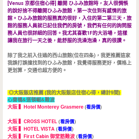
[Venus 京都住宿心得] 離開
ひふみ旅館時，友人很惆悵
的說好捨不得離開
ひふみ旅館，第一次住到有感情的旅
館。ひふみ旅館的服務真的很好，入住的第二第三天，旅
館的服務人員就已記住我們的房號，我們有任何的詢問服
務人員也很詳細的回答。我尤其喜歡1F的大浴場，這樣
讓我在旅行一天之後，能舒服的洗澡泡澡，真的很讚。
除了我之前入住過的西山旅館(位在四条)，我更推薦這家
我誤打誤撞找到的
ひふみ旅館，我覺得服務更好，價格上
更划算，交通也超方便的。
◎大阪飯店推薦 (我的大阪飯店住宿心得，總計9間)
心齋橋&道頓崛&難波
大阪 ▍Hotel Monterey Grasmere
(
看房價
)
大阪 ▍CROSS HOTEL
(
看房價
)
大阪 ▍HOTEL VISTA
(
看房價
)
大阪 ▍First Cabin 御堂筋難波
(
看房價
)