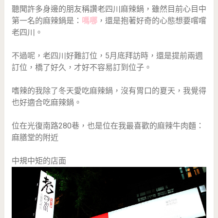
聽聞許多身邊的朋友稱讚老四川麻辣鍋，雖然目前心目中
第一名的麻辣鍋是：
嗎哪
，還是抱著好奇的心態想要嚐嚐
老四川。
不過呢，老四川好難訂位，5月底拜訪時，還是提前兩週
訂位，橋了好久，才好不容易訂到位子。
嗜辣的我除了冬天愛吃麻辣鍋，沒有胃口的夏天，我覺得
也好適合吃麻辣鍋。
位在光復南路280巷，也是位在我最喜歡的麻辣牛肉麵：
麻膳堂的附近
中規中矩的店面