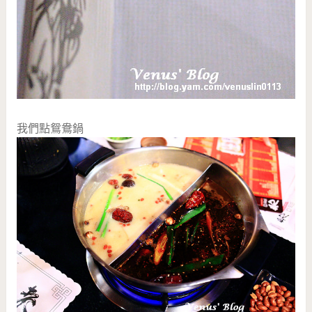
我們點鴛鴦鍋