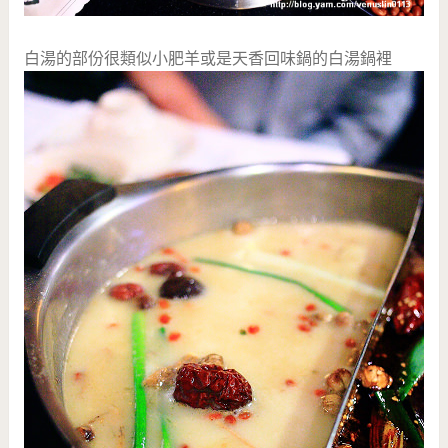
白湯的部份很類似小肥羊或是天香回味鍋的白湯鍋裡