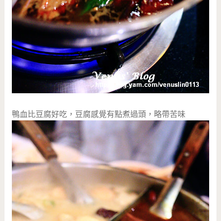
鴨血比豆腐好吃，豆腐感覺有點煮過頭，略帶苦味