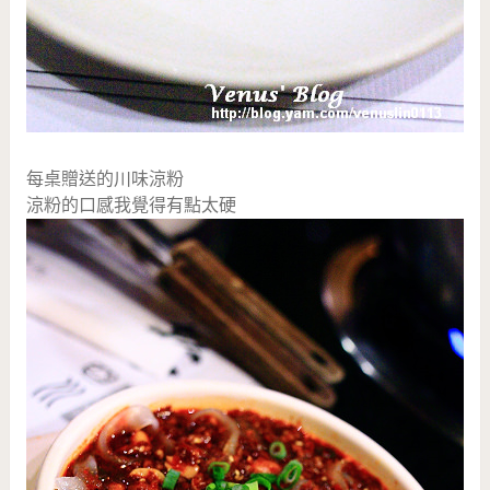
每桌贈送的川味涼粉
涼粉的口感我覺得有點太硬