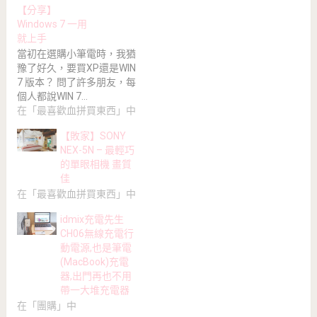
【分享】
Windows 7 一用
就上手
當初在選購小筆電時，我猶
豫了好久，要買XP還是WIN
7 版本？ 問了許多朋友，每
個人都說WIN 7…
在「最喜歡血拼買東西」中
【敗家】SONY
NEX-5N – 最輕巧
的單眼相機 畫質
佳
在「最喜歡血拼買東西」中
idmix充電先生
CH06無線充電行
動電源,也是筆電
(MacBook)充電
器,出門再也不用
帶一大堆充電器
在「團購」中