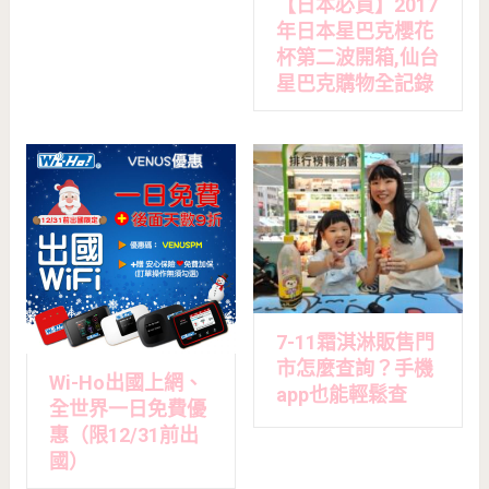
【日本必買】2017
年日本星巴克櫻花
杯第二波開箱,仙台
星巴克購物全記錄
7-11霜淇淋販售門
市怎麼查詢？手機
Wi-Ho出國上網、
app也能輕鬆查
全世界一日免費優
惠（限12/31前出
國）