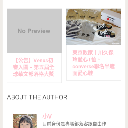
東京敗家｜川久保
玲愛心T恤、
【公告】Venus初
converse聯名半遮
審入圍 – 第五屆全
面愛心鞋
球華文部落格大獎
ABOUT THE AUTHOR
小V
目前身份是專職部落客跟自由作