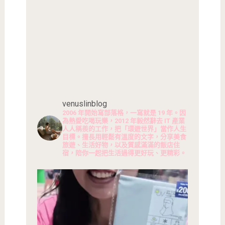
venuslinblog
2006 年開始寫部落格，一寫就是 19 年。因
為熱愛吃喝玩樂，2012 年毅然辭去 IT 產業
人人稱羨的工作，把「環遊世界」當作人生
目標。擅長用輕鬆有溫度的文字，分享美食
旅遊、生活好物，以及質感滿滿的飯店住
宿，陪你一起把生活過得更好玩、更精彩。