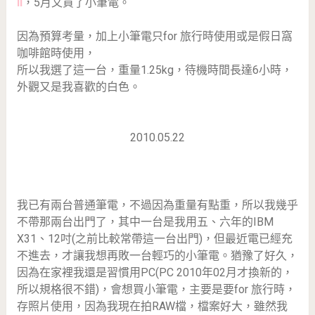
II
，5月又買了小筆電。
因為預算考量，加上小筆電只for 旅行時使用或是假日窩
咖啡館時使用，
所以我選了這一台，重量1.25kg，待機時間長達6小時，
外觀又是我喜歡的白色。
2010.05.22
我已有兩台普通筆電，不過因為重量有點重，所以我幾乎
不帶那兩台出門了，其中一台是我用五、六年的IBM
X31、12吋(之前比較常帶這一台出門)，但最近電已經充
不進去，才讓我想再敗一台輕巧的小筆電。猶豫了好久，
因為在家裡我還是習慣用PC(PC 2010年02月才換新的，
所以規格很不錯)，會想買小筆電，主要是要for 旅行時，
存照片使用，因為我現在拍RAW檔，檔案好大，雖然我