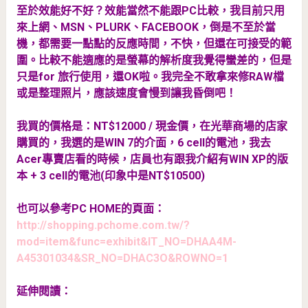
至於效能好不好？效能當然不能跟PC比較，我目前只用
來上網、MSN、PLURK、FACEBOOK，倒是不至於當
機，都需要一點點的反應時間，不快，但還在可接受的範
圍。比較不能適應的是螢幕的解析度我覺得蠻差的，但是
只是for 旅行使用，還OK啦。我完全不敢拿來修RAW檔
或是整理照片，應該速度會慢到讓我昏倒吧！
我買的價格是：NT$12000 / 現金價，在光華商場的店家
購買的，我選的是WIN 7的介面，6 cell的電池，我去
Acer專賣店看的時候，店員也有跟我介紹有WIN XP的版
本 + 3 cell的電池(印象中是NT$10500)
也可以參考PC HOME的頁面：
http://shopping.pchome.com.tw/?
mod=item&func=exhibit&IT_NO=DHAA4M-
A45301034&SR_NO=DHAC3O&ROWNO=1
延伸閱讀：