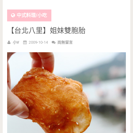
中式料理/小吃
【台北八里】姐妹雙胞胎
小V
2009-10-14
尚無留言