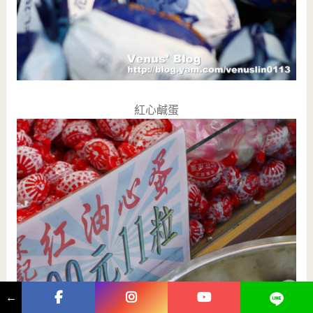
紅心鹹蛋
←