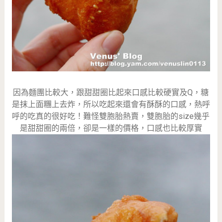
因為麵團比較大，跟甜甜圈比起來口感比較硬實及Q，糖
是抹上面糰上去炸，所以吃起來還會有酥酥的口感，熱呼
呼的吃真的很好吃！難怪雙胞胎熱賣，雙胞胎的size幾乎
是甜甜圈的兩倍，卻是一樣的價格，口感也比較厚實