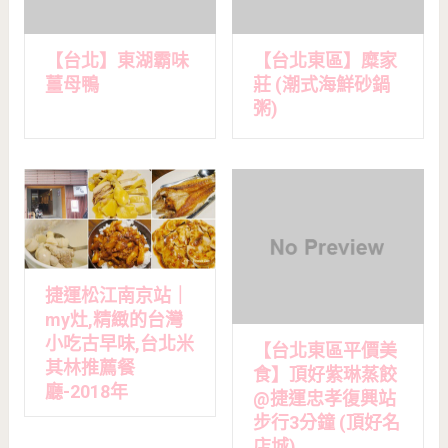
【台北】東湖霸味
【台北東區】糜家
薑母鴨
莊 (潮式海鮮砂鍋
粥)
捷運松江南京站｜
my灶,精緻的台灣
小吃古早味,台北米
【台北東區平價美
其林推薦餐
食】頂好紫琳蒸餃
廳-2018年
@捷運忠孝復興站
步行3分鐘 (頂好名
店城)