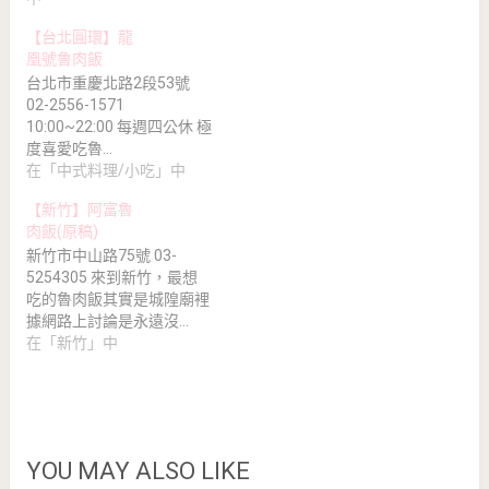
【台北圓環】龍
凰號魯肉飯
台北市重慶北路2段53號
02-2556-1571
10:00~22:00 每週四公休 極
度喜愛吃魯…
在「中式料理/小吃」中
【新竹】阿富魯
肉飯(原稿)
新竹市中山路75號 03-
5254305 來到新竹，最想
吃的魯肉飯其實是城隍廟裡
據網路上討論是永遠沒…
在「新竹」中
YOU MAY ALSO LIKE