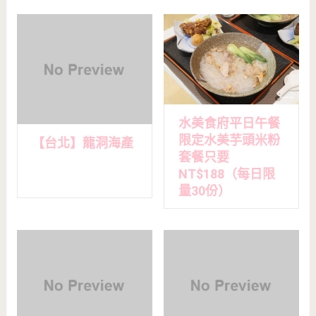
水美食府平日午餐
限定水美芋頭米粉
【台北】龍洞海產
套餐只要
NT$188（每日限
量30份）