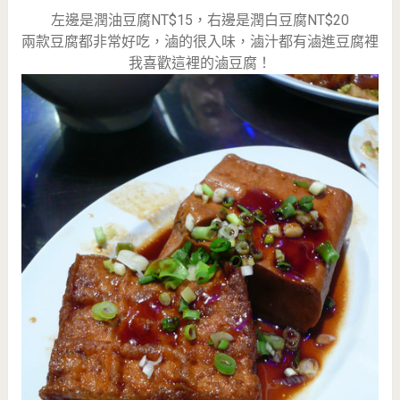
左邊是潤油豆腐NT$15，右邊是潤白豆腐NT$20
兩款豆腐都非常好吃，滷的很入味，滷汁都有滷進豆腐裡
我喜歡這裡的滷豆腐！