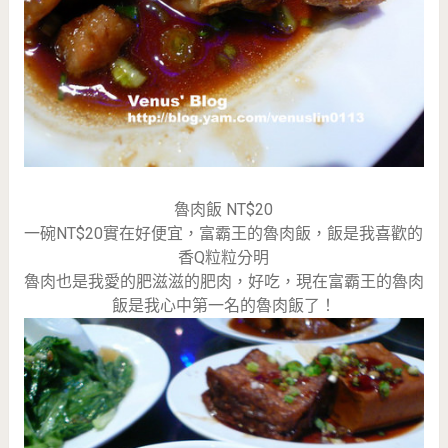
魯肉飯 NT$20
一碗NT$20實在好便宜，富霸王的魯肉飯，飯是我喜歡的
香Q粒粒分明
魯肉也是我愛的肥滋滋的肥肉，好吃，現在富霸王的魯肉
飯是我心中第一名的魯肉飯了！