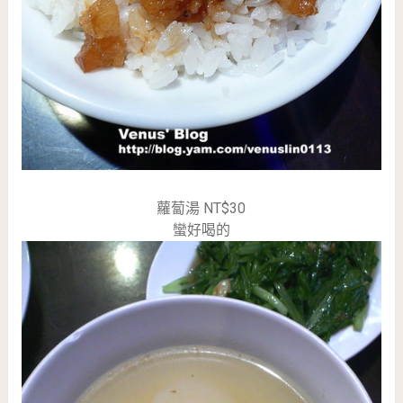
蘿蔔湯 NT$30
蠻好喝的