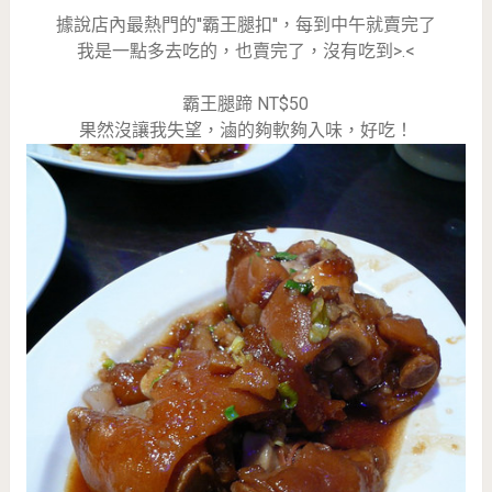
據說店內最熱門的''霸王腿扣''，每到中午就賣完了
我是一點多去吃的，也賣完了，沒有吃到>.<
霸王腿蹄 NT$50
果然沒讓我失望，滷的夠軟夠入味，好吃！