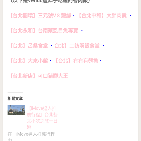
（以下是Venus這陣子吃過的魯肉飯）
【台北圓環】三元號V.S.龍緣
．
【台北中和】大胖肉羹
．
【台北永和】台南蔡虱目魚專賣
．
【台北】呂桑食堂
．
台北】二訪喫飯食堂
．
【台北】大來小館
．
【台北】冇冇有麵擔
．
【台北新店】可口豬腳大王
相關文章
【iMove達人推
薦行程】台北藝
文小吃之旅一日
遊
在「iMove達人推薦行程」
中