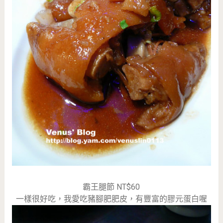
霸王腿節 NT$60
一樣很好吃，我愛吃豬腳肥肥皮，有豐富的膠元蛋白喔