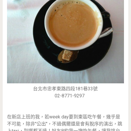
台北市忠孝東路四段181巷33號
02-8771-9297
在新店上班的我，若week day要到東區吃午餐，幾乎是
不可能，除非''公出''，不過偶爾還是會有脫序的演出，跳
上taxi，到哪都不遠！好友B約我一塊吃午餐，讓我挑台